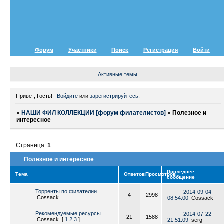
Форум
Участники
Поиск
Регистрация
Войти
Активные темы
Привет, Гость!
Войдите
или
зарегистрируйтесь
.
»
НАШИ ФИЛ КОЛЛЕКЦИИ [форум филателистов]
»
Полезное и
интересное
Страница:
1
Полезное и интересное
Последнее
Тема
Ответов
Просмотров
сообщение
Торренты по филателии
2014-09-04
4
2998
Cossack
08:54:00
Cossack
Рекомендуемые ресурсы
2014-07-22
21
1588
Cossack
[
1
2
3
]
21:51:09
serg