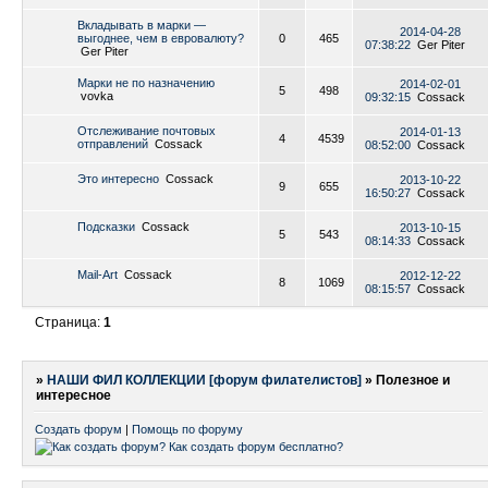
Вкладывать в марки —
2014-04-28
выгоднее, чем в евровалюту?
0
465
07:38:22
Ger Piter
Ger Piter
Марки не по назначению
2014-02-01
5
498
vovka
09:32:15
Cossack
Отслеживание почтовых
2014-01-13
4
4539
отправлений
Cossack
08:52:00
Cossack
Это интересно
Cossack
2013-10-22
9
655
16:50:27
Cossack
Подсказки
Cossack
2013-10-15
5
543
08:14:33
Cossack
Mail-Art
Cossack
2012-12-22
8
1069
08:15:57
Cossack
Страница:
1
»
НАШИ ФИЛ КОЛЛЕКЦИИ [форум филателистов]
»
Полезное и
интересное
Создать форум
|
Помощь по форуму
...
...
...