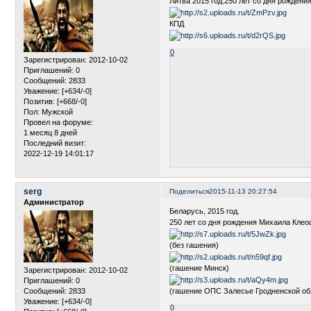
Литва 2015 год.250 лет со дня рождени
КПД
0
Зарегистрирован
: 2012-10-02
Приглашений:
0
Сообщений:
2833
Уважение:
[+634/-0]
Позитив:
[+668/-0]
Пол:
Мужской
Провел на форуме:
1 месяц 8 дней
Последний визит:
2022-12-19 14:01:17
serg
Поделиться
2015-11-13 20:27:54
Администратор
Беларусь, 2015 год.
250 лет со дня рождения Михаила Клео
(без гашения)
(гашение Минск)
Зарегистрирован
: 2012-10-02
Приглашений:
0
Сообщений:
2833
(гашение ОПС Залесье Гродненской об
Уважение:
[+634/-0]
0