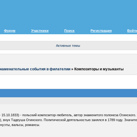
Форум
Участники
Поиск
Регистрация
Войт
Активные темы
знаменательные события в филателии
»
Композиторы и музыканты
- 15.10.1833) - польский композитор-любитель, автор знаменитого полонеза Огинског
), внук Тадеуша Огинского. Политической деятельностью занялся в 1789 году. Значит
енуэты, вальсы, романсы.