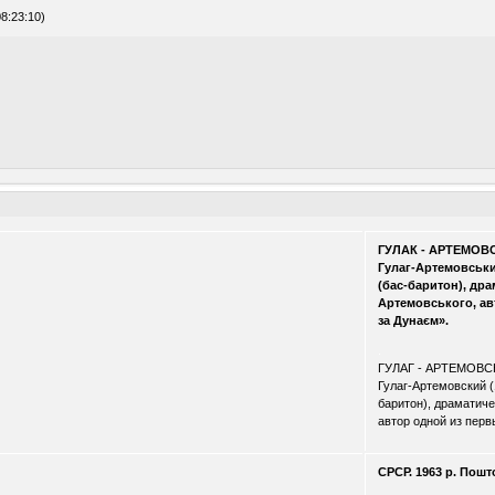
8:23:10)
ГУЛАК - АРТЕМО
Гулаг-Артемовський
(бас-баритон), дра
Артемовського, ав
за Дунаєм».
.
ГУЛАГ - АРТЕМОВ
Гулаг-Артемовский (1
баритон), драматиче
автор одной из пер
СРСР. 1963 р. Пошт