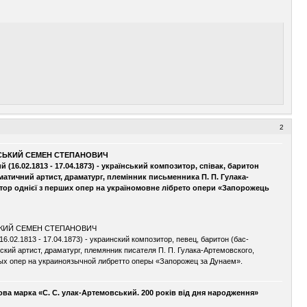
2
ВСЬКИЙ СЕМЕН СТЕПАНОВИЧ
 (16.02.1813 - 17.04.1873) - український композитор, співак, баритон
матичний артист, драматург, племінник письменника П. П. Гулака-
тор однієї з перших опер на україномовне лібрето опери «Запорожець
СКИЙ СЕМЕН СТЕПАНОВИЧ
6.02.1813 - 17.04.1873) - украинский композитор, певец, баритон (бас-
ский артист, драматург, племянник писателя П. П. Гулака-Артемовского,
вых опер на украиноязычной либретто оперы «Запорожец за Дунаем».
ова марка «С. С. улак-Артемовський. 200 років від дня народження»