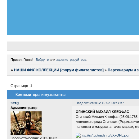
Привет, Гость!
Войдите
или
зарегистрируйтесь
.
»
НАШИ ФИЛ КОЛЛЕКЦИИ [форум филателистов]
»
Персонариум и 
Страница:
1
Композиторы и музыканты
serg
Поделиться
2012-10-02 18:57:57
Администратор
ОГИНСКИЙ МИХАИЛ КЛЕОФАС
Огинский Михаил Клеофас (25.09.1765 
княжеского рода Огинских (Рюриковичи
полонезы и мазурки, а также марши, м
Зарегистрирован
: 2012-10-02