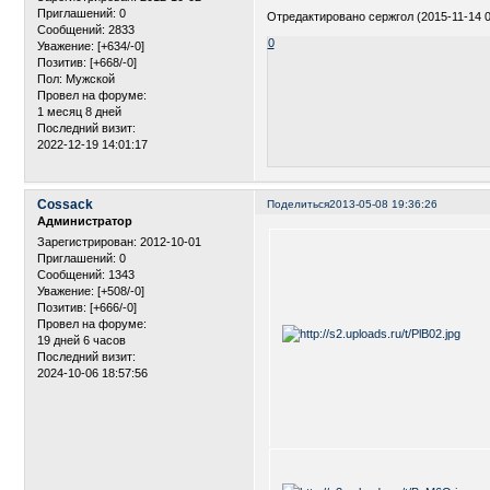
Приглашений:
0
Отредактировано сержгол (2015-11-14 0
Сообщений:
2833
0
Уважение:
[+634/-0]
Позитив:
[+668/-0]
Пол:
Мужской
Провел на форуме:
1 месяц 8 дней
Последний визит:
2022-12-19 14:01:17
Cossack
Поделиться
2013-05-08 19:36:26
Администратор
Зарегистрирован
: 2012-10-01
Приглашений:
0
Сообщений:
1343
Уважение:
[+508/-0]
Позитив:
[+666/-0]
Провел на форуме:
19 дней 6 часов
Последний визит:
2024-10-06 18:57:56