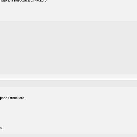
я Михала Клеофаса Огинского.
фаса Огинского.
л.)