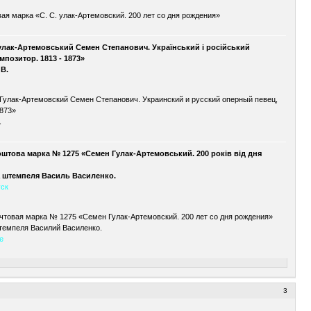
вая марка «С. С. улак-Артемовский. 200 лет со дня рождения»
Гулак-Артемовський Семен Степанович. Український і російський
мпозитор. 1813 - 1873»
В.
«Гулак-Артемовский Семен Степанович. Украинский и русский оперный певец,
1873»
.
оштова марка № 1275 «Семен Гулак-Артемовський. 200 років від дня
 штемпеля Василь Василенко.
уск
очтовая марка № 1275 «Семен Гулак-Артемовский. 200 лет со дня рождения»
темпеля Василий Василенко.
е
3