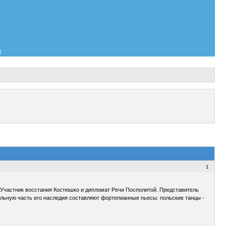
и
1
о. Участник восстания Костюшко и дипломат Речи Посполитой. Представитель
ельную часть его наследия составляют фортепианные пьесы: польские танцы -