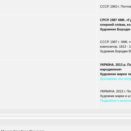
.
СССР. 1963 г. Почто
СРСР. 1987 ХМК. «
оперний співак, ко
Художник Бородін 
.
СССР. 1987 г. ХМК. 
композитор. 1813 - 
Художник Бородин В
УКРАЇНА. 2013 р. П
народження»
Художник марки та
Докладніше про вип
.
УКРАИНА. 2013 г. П
Художник марки и ш
Подробнее о выпуск