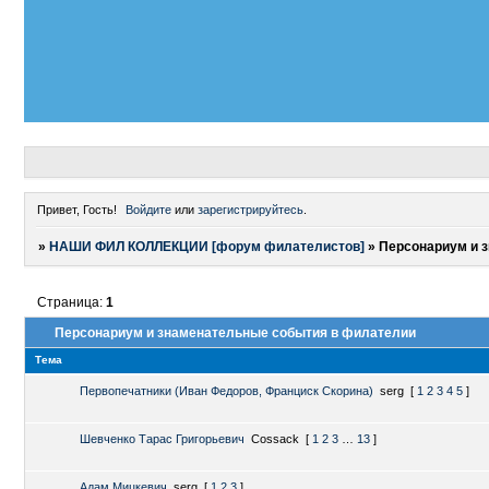
Привет, Гость!
Войдите
или
зарегистрируйтесь
.
»
НАШИ ФИЛ КОЛЛЕКЦИИ [форум филателистов]
»
Персонариум и 
Страница:
1
Персонариум и знаменательные события в филателии
Тема
Первопечатники (Иван Федоров, Франциск Скорина)
serg
[
1
2
3
4
5
]
Шевченко Тарас Григорьевич
Cossack
[
1
2
3
…
13
]
Адам Мицкевич
serg
[
1
2
3
]