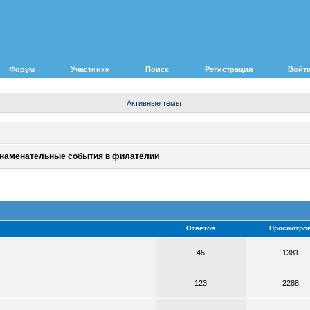
Форум
Участники
Поиск
Регистрация
Войт
Активные темы
знаменательные события в филателии
Ответов
Просмотро
45
1381
123
2288