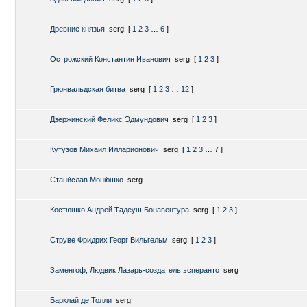
Древние князья
serg
[
1
2
3
…
6
]
Острожский Константин Иванович
serg
[
1
2
3
]
Грюнвальдская битва
serg
[
1
2
3
…
12
]
Дзержинский Феликс Эдмундович
serg
[
1
2
3
]
Кутузов Михаил Илларионович
serg
[
1
2
3
…
7
]
Стани́слав Моню́шко
serg
Костюшко Андрей Тадеуш Бонавентура
serg
[
1
2
3
]
Струве Фридрих Георг Вильгельм
serg
[
1
2
3
]
Заменгоф, Людвик Лазарь-создатель эсперанто
serg
Барклай де Толли
serg