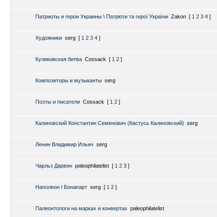
Патриоты и герои Украины \ Патріоти та герої України
Zakon
[
1
2
3
4
]
Художники
serg
[
1
2
3
4
]
Куликовская битва
Cossack
[
1
2
]
Композиторы и музыканты
serg
Поэты и писатели
Cossack
[
1
2
]
Калиновский Константин Семенович (Кастусь Калиновский)
serg
Ленин Владимир Ильич
serg
Чарльз Дарвин
paleophilatelist
[
1
2
3
]
Наполеон I Бонапарт
serg
[
1
2
]
Палеонтологи на марках и конвертах
paleophilatelist