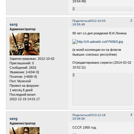
19:54:48)
0
2
Поделиться
2012-10-03
serg
19:56:49
Администратор
90 лет со дня рождения В.И.Ленина
(в моей коллекции из-за флагов
бывших союзных республик)
Зарегистрирован
: 2012-10-02
Отредактировано сержгол (2014-02-02
Приглашений:
0
10:52:11)
Сообщений:
2833
Уважение:
[+634/-0]
0
Позитив:
[+668/-0]
Пол:
Мужской
Провел на форуме:
1 месяц 8 дней
Последний визит:
2022-12-19 14:01:17
3
Поделиться
2013-12-18
serg
20:08:06
Администратор
СССР, 1955 год.