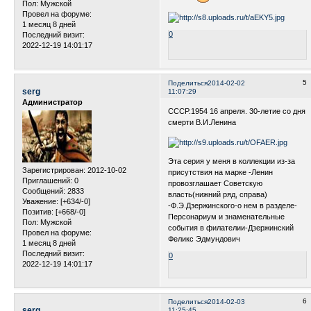
Пол:
Мужской
Провел на форуме:
1 месяц 8 дней
0
Последний визит:
2022-12-19 14:01:17
5
Поделиться
2014-02-02
serg
11:07:29
Администратор
CCCP.1954 16 апреля. 30-летие со дня
смерти В.И.Ленина
Эта серия у меня в коллекции из-за
Зарегистрирован
: 2012-10-02
присутствия на марке -Ленин
Приглашений:
0
провозглашает Советскую
Сообщений:
2833
власть(нижний ряд, справа)
Уважение:
[+634/-0]
-Ф.Э.Дзержинского-о нем в разделе-
Позитив:
[+668/-0]
Персонариум и знаменательные
Пол:
Мужской
события в филателии-Дзержинский
Провел на форуме:
Феликс Эдмундович
1 месяц 8 дней
Последний визит:
0
2022-12-19 14:01:17
6
Поделиться
2014-02-03
serg
11:25:45