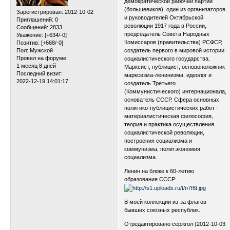
демократической рабочей партии
(большевиков), один из организаторов
Зарегистрирован
: 2012-10-02
и руководителей Октябрьской
Приглашений:
0
революции 1917 года в России,
Сообщений:
2833
председатель Совета Народных
Уважение:
[+634/-0]
Комиссаров (правительства) РСФСР,
Позитив:
[+668/-0]
Пол:
Мужской
создатель первого в мировой истории
Провел на форуме:
социалистического государства.
1 месяц 8 дней
Марксист, публицист, основоположник
Последний визит:
марксизма-ленинизма, идеолог и
2022-12-19 14:01:17
создатель Третьего
(Коммунистического) интернационала,
основатель СССР. Сфера основных
политико-публицистических работ -
материалистическая философия,
теория и практика осуществления
социалистической революции,
построения социализма и
коммунизма, политэкономия
социализма.
Ленин на блоке к 60-летию
образования СССР:
В моей коллекции из-за флагов
бывших союзных республик.
Отредактировано сержгол (2012-10-03