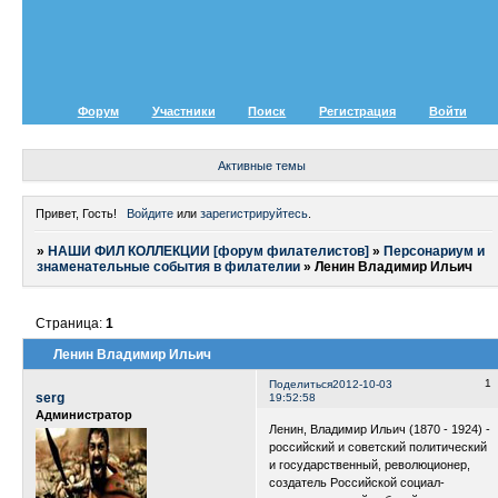
Форум
Участники
Поиск
Регистрация
Войти
Активные темы
Привет, Гость!
Войдите
или
зарегистрируйтесь
.
»
НАШИ ФИЛ КОЛЛЕКЦИИ [форум филателистов]
»
Персонариум и
знаменательные события в филателии
»
Ленин Владимир Ильич
Страница:
1
Ленин Владимир Ильич
1
Поделиться
2012-10-03
serg
19:52:58
Администратор
Ленин, Владимир Ильич (1870 - 1924) -
российский и советский политический
и государственный, революционер,
создатель Российской социал-