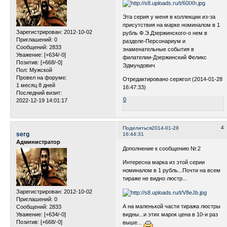
Эта серия у меня в коллекции из-за
присутствия на марке номиналом в 1
Зарегистрирован
: 2012-10-02
рубль Ф.Э.Дзержинского-о нем в
Приглашений:
0
разделе-Персонариум и
Сообщений:
2833
знаменательные события в
Уважение:
[+634/-0]
филателии-Дзержинский Феликс
Позитив:
[+668/-0]
Эдмундович
Пол:
Мужской
Провел на форуме:
Отредактировано сержгол (2014-01-28
1 месяц 8 дней
16:47:33)
Последний визит:
0
2022-12-19 14:01:17
4
Поделиться
2014-01-28
serg
16:44:31
Администратор
Дополнение к сообщению Nr.2
Интересна марка из этой серии
номиналом в 1 рубль...Почти на всем
тираже не видно люстр...
Зарегистрирован
: 2012-10-02
Приглашений:
0
А на маленькой части тиража люстры
Сообщений:
2833
Уважение:
[+634/-0]
видны...и этих марок цена в 10-и раз
Позитив:
[+668/-0]
выше...