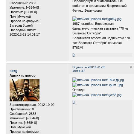
Персонариум и знаменательные
Сообщений:
2833
события в филателии-Дзержинский
Уважение:
[+634/-0]
Феликс Эдмундович
Позитив:
[+668/-0]
Пол:
Мужской
Провел на форуме:
1987, октябрь. Всесоюзная
1 месяц 8 дней
филателистическая выставка ''70 лет
Последний визит:
Великого Октября''
2022-12-19 14:01:17
Золотистая офсетная надпечатка ''70
лет Великого Октября'' на марке
5761Мi
0
8
Поделиться
2014-11-05
serg
16:56:37
Администратор
Отсюда:
0
Зарегистрирован
: 2012-10-02
Приглашений:
0
Сообщений:
2833
Уважение:
[+634/-0]
Позитив:
[+668/-0]
Пол:
Мужской
Провел на форуме: