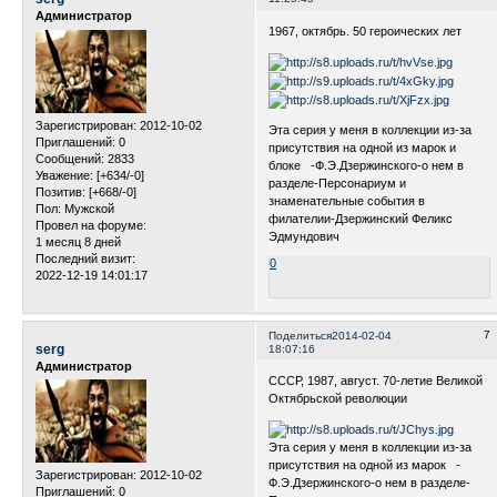
Администратор
1967, октябрь. 50 героических лет
Зарегистрирован
: 2012-10-02
Эта серия у меня в коллекции из-за
Приглашений:
0
присутствия на одной из марок и
Сообщений:
2833
блоке -Ф.Э.Дзержинского-о нем в
Уважение:
[+634/-0]
разделе-Персонариум и
Позитив:
[+668/-0]
знаменательные события в
Пол:
Мужской
филателии-Дзержинский Феликс
Провел на форуме:
Эдмундович
1 месяц 8 дней
Последний визит:
0
2022-12-19 14:01:17
7
Поделиться
2014-02-04
serg
18:07:16
Администратор
СССР, 1987, август. 70-летие Великой
Октябрьской революции
Эта серия у меня в коллекции из-за
присутствия на одной из марок -
Зарегистрирован
: 2012-10-02
Ф.Э.Дзержинского-о нем в разделе-
Приглашений:
0