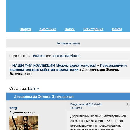
Форум
Участники
Поиск
Регистрация
Войти
Активные темы
Привет, Гость!
Войдите
или
зарегистрируйтесь
.
»
НАШИ ФИЛ КОЛЛЕКЦИИ [форум филателистов]
»
Персонариум и
знаменательные события в филателии
»
Дзержинский Феликс
Эдмундович
Страница:
1
2
3
»
Дзержинский Феликс Эдмундович
1
Поделиться
2012-10-04
serg
18:08:51
Администратор
Дзержинский Феликс Эдмундович (он
же Железный Фелекс) (1877 - 1926) -
революционер, по происхождению