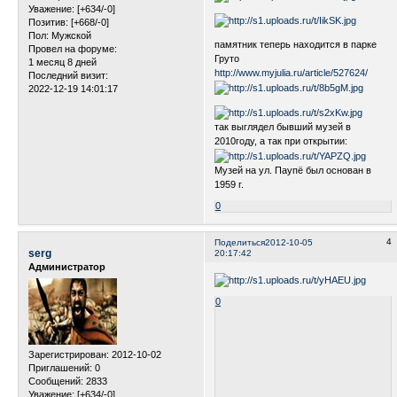
Уважение:
[+634/-0]
Позитив:
[+668/-0]
Пол:
Мужской
памятник теперь находится в парке
Провел на форуме:
Груто
1 месяц 8 дней
http://www.myjulia.ru/article/527624/
Последний визит:
2022-12-19 14:01:17
так выглядел бывший музей в
2010году, а так при открытии:
Музей на ул. Паупё был основан в
1959 г.
0
4
Поделиться
2012-10-05
serg
20:17:42
Администратор
0
Зарегистрирован
: 2012-10-02
Приглашений:
0
Сообщений:
2833
Уважение:
[+634/-0]