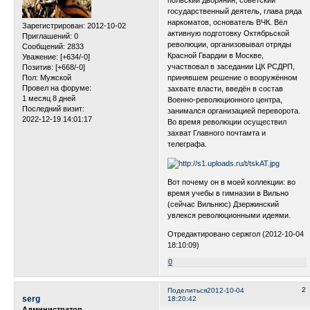
польский дворянин, советский
государственный деятель, глава ряда
наркоматов, основатель ВЧК. Вёл
Зарегистрирован
: 2012-10-02
активную подготовку Октябрьской
Приглашений:
0
революции, организовывал отряды
Сообщений:
2833
Красной Гвардии в Москве,
Уважение:
[+634/-0]
участвовал в заседании ЦК РСДРП,
Позитив:
[+668/-0]
Пол:
Мужской
принявшем решение о вооружённом
Провел на форуме:
захвате власти, введён в состав
1 месяц 8 дней
Военно-революционного центра,
Последний визит:
занимался организацией переворота.
2022-12-19 14:01:17
Во время революции осуществил
захват Главного почтамта и
телеграфа.
Вот почему он в моей коллекции: во
время учебы в гимназии в Вильно
(сейчас Вильнюс) Дзержинский
увлекся революционными идеями.
Отредактировано сержгол (2012-10-04
18:10:09)
0
2
Поделиться
2012-10-04
serg
18:20:42
Администратор