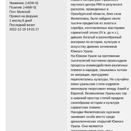
Уважение:
[+634/-0]
научного центра РАН в результате
Позитив:
[+668/-0]
раскопок, проведенных в
Пол:
Мужской
Оренбургской области, близ села
Провел на форуме:
Филипповка, было найдено около
1 месяц 8 дней
тысячи предметов из золота и
Последний визит:
серебра, изготовленных мастерами
2022-12-19 14:01:17
сарматской эпохи (IV в. до н.э.),
давших богатый и разнообразный
материал по истории, культуре и
искусству древних кочевников
Южного Урала.
На Южном Урале на протяжении
тысячелетий постоянно происходили
процессы взаимодействия различных
племен и народов, смыкались потоки
их миграции, причудливо
переплетались культуры. Не случайно
южно-уральские степи издревле
именовали «воротами» между Азией и
Европой. Великолепие Уральских гор
и широкий простор степей придали
своеобразие истории и культуре
сарматских племен.
Находки Филипповских курганов
занимают особо место среди
археологических открытий Южного
Урала. Они являются
доказательством того, что у