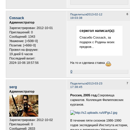
6
Поделиться
2013-02-12
Cossack
19:03:38
Администратор
Зарегистрирован
: 2012-10-01
сержгол написал(а):
Приглашений:
0
Сообщений:
1343
Спасибо Cossack, за
Уважение:
[+508/-0]
подарок с Родины моих
Позитив:
[+666/-0]
предков...
Провел на форуме:
19 дней 6 часов
Последний визит:
На то и сделана ставка
2024-10-06 18:57:56
0
7
Поделиться
2013-03-23
serg
17:38:45
Администратор
Россия, 2005 год.
Сокровища
сарматов. Коллекция Филипповских
курганов.
Зарегистрирован
: 2012-10-02
В течение пяти сезонов 1986-1990
Приглашений:
0
годов экспедицией Института истории,
Сообщений:
2833
языка и литературы Уфимского