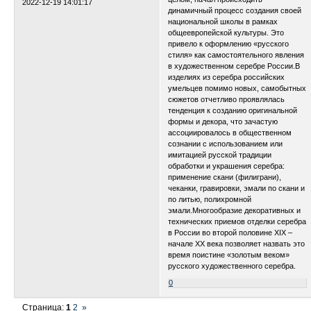
2022-12-19 14:01:17
динамичный процесс создания своей
национальной школы в рамках
общеевропейской культуры. Это
привело к оформлению «русского
стиля» как самостоятельного явления
в художественном серебре России.В
изделиях из серебра российских
умельцев помимо новых, самобытных
сюжетов отчетливо проявлялась
тенденция к созданию оригинальной
формы и декора, что зачастую
ассоциировалось в общественном
сознании с использованием или
имитацией русской традиции
обработки и украшения серебра:
применение скани (филиграни),
чеканки, гравировки, эмали по скани и
по литью, полихромной
эмали.Многообразие декоративных и
технических приемов отделки серебра
в России во второй половине XIX –
начале XX века позволяет назвать это
время поистине «золотым веком»
русского художественного серебра.
0
Страница:
1
2
»