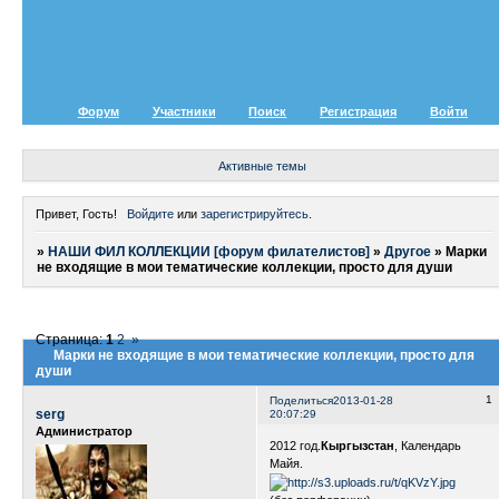
Форум
Участники
Поиск
Регистрация
Войти
Активные темы
Привет, Гость!
Войдите
или
зарегистрируйтесь
.
»
НАШИ ФИЛ КОЛЛЕКЦИИ [форум филателистов]
»
Другое
»
Марки
не входящие в мои тематические коллекции, просто для души
Страница:
1
2
»
Марки не входящие в мои тематические коллекции, просто для
души
1
Поделиться
2013-01-28
serg
20:07:29
Администратор
2012 год.
Кыргызстан
, Календарь
Майя.