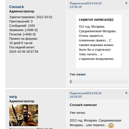
8
Поделиться
2013-03-24
Cossack
13:34:16
Администратор
Зарегистрирован
: 2012-10-01
сержгол написал(а):
Приглашений:
0
Сообщений:
1343
012 год, Молдова.
Уважение:
[+508/-0]
Средневековая Молдова.
Позитив:
[+666/-0]
Очень нравятся,
Провел на форуме:
племянник привез... С
19 дней 6 часов
такими марками можно
Последний визит:
было бы и отдельную
2024-10-06 18:57:56
тему начать... о
старинном вооружении...
Уже
начал
.
0
9
Поделиться
2013-03-24
serg
18:18:05
Администратор
Cossack
написал
Уже начал.
2012 год, Молдова. Средневековая
Молдова...-уже перенес...