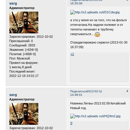
serg
16:35:06
Администратор
а эта у меня из-за того, что на фольге
отпечатана.На ладони полежит и от
теплоты начинает в трубочку
свертываться...
Зарегистрирован
: 2012-10-02
Приглашений:
0
Отредактировано сержгол (2013-01-30
Сообщений:
2833
16:37:09)
Уважение:
[+634/-0]
Позитив:
[+668/-0]
+1
Пол:
Мужской
Провел на форуме:
1 месяц 8 дней
Последний визит:
2022-12-19 14:01:17
4
Поделиться
2013-02-11
serg
14:48:01
Администратор
Новинка Литвы-2013.02.09.Китайский
Новый год.
0
Зарегистрирован
: 2012-10-02