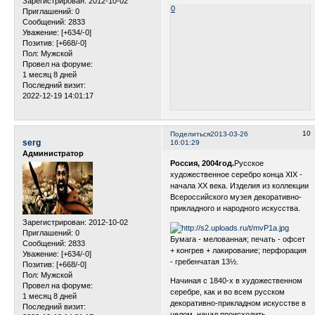
Зарегистрирован
: 2012-10-02
0
Приглашений:
0
Сообщений:
2833
Уважение:
[+634/-0]
Позитив:
[+668/-0]
Пол:
Мужской
Провел на форуме:
1 месяц 8 дней
Последний визит:
2022-12-19 14:01:17
10
Поделиться
2013-03-26
serg
16:01:29
Администратор
Россия, 2004год.
Русское
художественное серебро конца XIX -
начала XX века. Изделия из коллекции
Всероссийского музея декоративно-
прикладного и народного искусства.
Зарегистрирован
: 2012-10-02
Приглашений:
0
Бумага - мелованная; печать - офсет
Сообщений:
2833
+ конгрев + лакирование; перфорация
Уважение:
[+634/-0]
- гребенчатая 13½.
Позитив:
[+668/-0]
Пол:
Мужской
Начиная с 1840-х в художественном
Провел на форуме:
серебре, как и во всем русском
1 месяц 8 дней
декоративно-прикладном искусстве в
Последний визит:
целом, начал происходить