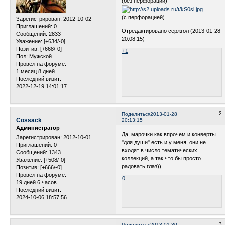
(без перфорации)
(с перфорацией)
Зарегистрирован
: 2012-10-02
Приглашений:
0
Отредактировано сержгол (2013-01-28
Сообщений:
2833
20:08:15)
Уважение:
[+634/-0]
Позитив:
[+668/-0]
+1
Пол:
Мужской
Провел на форуме:
1 месяц 8 дней
Последний визит:
2022-12-19 14:01:17
2
Поделиться
2013-01-28
Cossack
20:13:15
Администратор
Да, марочки как впрочем и конверты
Зарегистрирован
: 2012-10-01
"для души" есть и у меня, они не
Приглашений:
0
входят в число тематических
Сообщений:
1343
коллекций, а так что бы просто
Уважение:
[+508/-0]
радовать глаз))
Позитив:
[+666/-0]
Провел на форуме:
0
19 дней 6 часов
Последний визит:
2024-10-06 18:57:56
3
Поделиться
2013-01-30