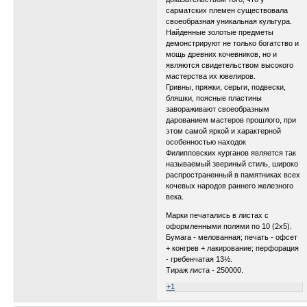
сарматских племен существовала
своеобразная уникальная культура.
Найденные золотые предметы
демонстрируют не только богатство и
мощь древних кочевников, но и
являются свидетельством высокого
мастерства их ювелиров.
Гривны, пряжки, серьги, подвески,
бляшки, поясные пластины
завораживают своеобразным
дарованием мастеров прошлого, при
этом самой яркой и характерной
особенностью находок
Филипповских курганов является так
называемый звериный стиль, широко
распространенный в памятниках всех
кочевых народов раннего железного
века.
Марки печатались в листах с
оформленными полями по 10 (2х5).
Бумага - мелованная; печать - офсет
+ конгрев + лакирование; перфорация
- гребенчатая 13½.
Тираж листа - 250000.
+1