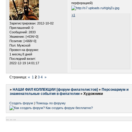
перфорацией)
+1
Зарегистрирован
: 2012-10-02
Приглашений:
0
Сообщений:
2833
Уважение:
[+634/-0]
Позитив:
[+668/-0]
Пол:
Мужской
Провел на форуме:
1 месяц 8 дней
Последний визит:
2022-12-19 14:01:17
Страница:
«
1
2
3
4
»
»
НАШИ ФИЛ КОЛЛЕКЦИИ [форум филателистов]
»
Персонариум и
знаменательные события в филателии
»
Художники
Создать форум
|
Помощь по форуму
...
...
...