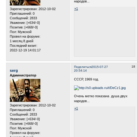
народов...
+1
Зарегистрирован
: 2012-10-02
Приглашений:
0
Сообщений:
2833
Уважение:
[+634/-0]
Позитив:
[+668/-0]
Пол:
Мужской
Провел на форуме:
1 месяц 8 дней
Последний визит:
2022-12-19 14:01:17
18
Поделиться
2015-07-27
serg
20:54:14
Администратор
СССР, 1969 год.
Очень метко показана душа двух
народов...
Зарегистрирован
: 2012-10-02
+1
Приглашений:
0
Сообщений:
2833
Уважение:
[+634/-0]
Позитив:
[+668/-0]
Пол:
Мужской
Провел на форуме: