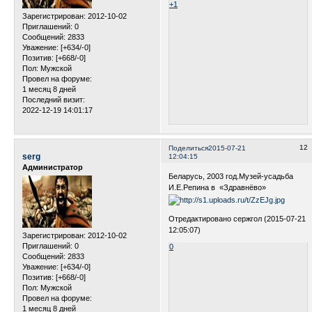
+1
Зарегистрирован
: 2012-10-02
Приглашений:
0
Сообщений:
2833
Уважение:
[+634/-0]
Позитив:
[+668/-0]
Пол:
Мужской
Провел на форуме:
1 месяц 8 дней
Последний визит:
2022-12-19 14:01:17
12
Поделиться
2015-07-21
serg
12:04:15
Администратор
Беларусь, 2003 год.Музей-усадьба
И.Е.Репина в «Здравнёво»
Отредактировано сержгол (2015-07-21
12:05:07)
Зарегистрирован
: 2012-10-02
Приглашений:
0
0
Сообщений:
2833
Уважение:
[+634/-0]
Позитив:
[+668/-0]
Пол:
Мужской
Провел на форуме:
1 месяц 8 дней