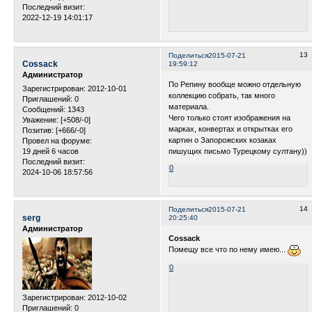
Последний визит:
2022-12-19 14:01:17
13
Поделиться
2015-07-21
Cossack
19:59:12
Администратор
По Репину вообще можно отдельную
Зарегистрирован
: 2012-10-01
коллекцию собрать, так много
Приглашений:
0
материала.
Сообщений:
1343
Чего только стоят изображения на
Уважение:
[+508/-0]
марках, конвертах и открытках его
Позитив:
[+666/-0]
картин о Запорожских козаках
Провел на форуме:
19 дней 6 часов
пишущих письмо Турецкому султану))
Последний визит:
0
2024-10-06 18:57:56
14
Поделиться
2015-07-21
serg
20:25:40
Администратор
Cossack
Помещу все что по нему имею...
0
Зарегистрирован
: 2012-10-02
Приглашений:
0