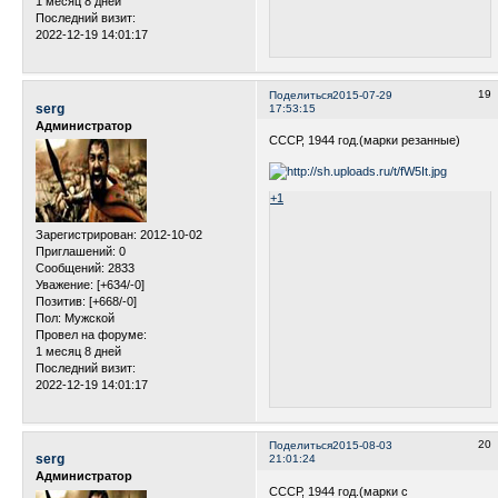
1 месяц 8 дней
Последний визит:
2022-12-19 14:01:17
19
Поделиться
2015-07-29
serg
17:53:15
Администратор
СССР, 1944 год.(марки резанные)
+1
Зарегистрирован
: 2012-10-02
Приглашений:
0
Сообщений:
2833
Уважение:
[+634/-0]
Позитив:
[+668/-0]
Пол:
Мужской
Провел на форуме:
1 месяц 8 дней
Последний визит:
2022-12-19 14:01:17
20
Поделиться
2015-08-03
serg
21:01:24
Администратор
СССР, 1944 год.(марки c