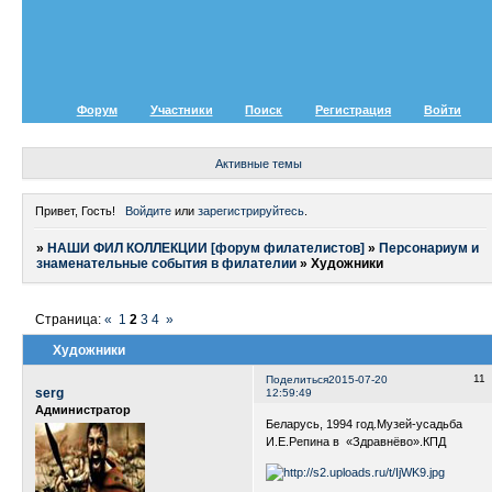
Форум
Участники
Поиск
Регистрация
Войти
Активные темы
Привет, Гость!
Войдите
или
зарегистрируйтесь
.
»
НАШИ ФИЛ КОЛЛЕКЦИИ [форум филателистов]
»
Персонариум и
знаменательные события в филателии
»
Художники
Страница:
«
1
2
3
4
»
Художники
11
Поделиться
2015-07-20
serg
12:59:49
Администратор
Беларусь, 1994 год.Музей-усадьба
И.Е.Репина в «Здравнёво».КПД