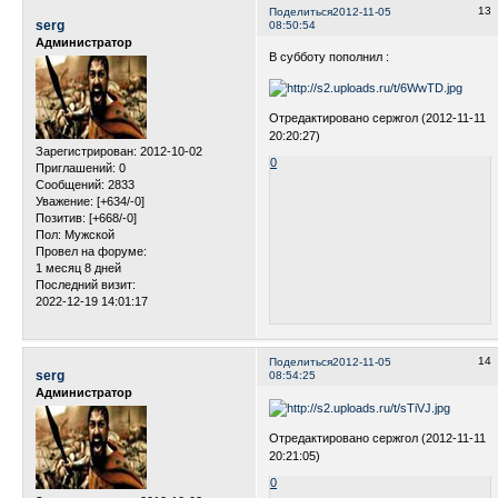
13
Поделиться
2012-11-05
serg
08:50:54
Администратор
В субботу пополнил :
Отредактировано сержгол (2012-11-11
20:20:27)
Зарегистрирован
: 2012-10-02
0
Приглашений:
0
Сообщений:
2833
Уважение:
[+634/-0]
Позитив:
[+668/-0]
Пол:
Мужской
Провел на форуме:
1 месяц 8 дней
Последний визит:
2022-12-19 14:01:17
14
Поделиться
2012-11-05
serg
08:54:25
Администратор
Отредактировано сержгол (2012-11-11
20:21:05)
0