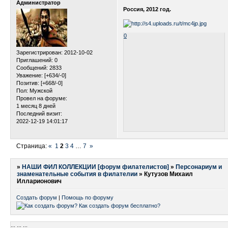
Администратор
Россия, 2012 год.
0
Зарегистрирован
: 2012-10-02
Приглашений:
0
Сообщений:
2833
Уважение:
[+634/-0]
Позитив:
[+668/-0]
Пол:
Мужской
Провел на форуме:
1 месяц 8 дней
Последний визит:
2022-12-19 14:01:17
Страница:
«
1
2
3
4
…
7
»
»
НАШИ ФИЛ КОЛЛЕКЦИИ [форум филателистов]
»
Персонариум и
знаменательные события в филателии
»
Кутузов Михаил
Илларионович
Создать форум
|
Помощь по форуму
...
...
...