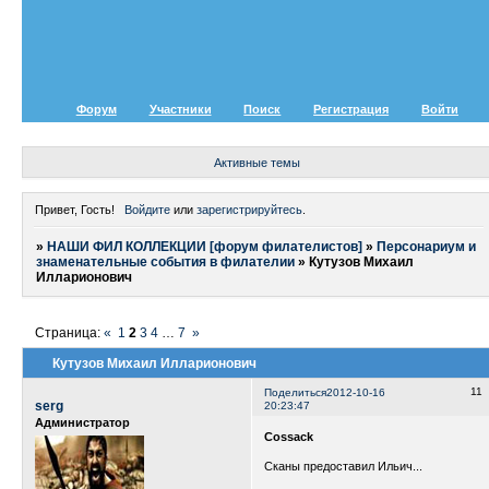
Форум
Участники
Поиск
Регистрация
Войти
Активные темы
Привет, Гость!
Войдите
или
зарегистрируйтесь
.
»
НАШИ ФИЛ КОЛЛЕКЦИИ [форум филателистов]
»
Персонариум и
знаменательные события в филателии
»
Кутузов Михаил
Илларионович
Страница:
«
1
2
3
4
…
7
»
Кутузов Михаил Илларионович
11
Поделиться
2012-10-16
serg
20:23:47
Администратор
Cossack
Сканы предоставил Ильич...