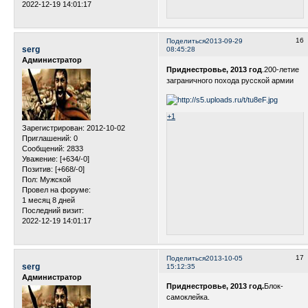
2022-12-19 14:01:17
16
Поделиться
2013-09-29
serg
08:45:28
Администратор
Приднестровье, 2013 год
.200-летие
заграничного похода русской армии
+1
Зарегистрирован
: 2012-10-02
Приглашений:
0
Сообщений:
2833
Уважение:
[+634/-0]
Позитив:
[+668/-0]
Пол:
Мужской
Провел на форуме:
1 месяц 8 дней
Последний визит:
2022-12-19 14:01:17
17
Поделиться
2013-10-05
serg
15:12:35
Администратор
Приднестровье, 2013 год.
Блок-
самоклейка.