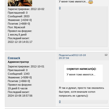
У меня тоже имеется...
0
Зарегистрирован
: 2012-10-02
Приглашений:
0
Сообщений:
2833
Уважение:
[+634/-0]
Позитив:
[+668/-0]
Пол:
Мужской
Провел на форуме:
1 месяц 8 дней
Последний визит:
2022-12-19 14:01:17
12
Поделиться
2012-10-16
Cossack
20:37:04
Администратор
Зарегистрирован
: 2012-10-01
сержгол написал(а):
Приглашений:
0
Сообщений:
1343
У меня тоже имеется...
Уважение:
[+508/-0]
Позитив:
[+666/-0]
Провел на форуме:
Я так и думал, просто так оказалось
19 дней 6 часов
быстрее, хотя вначале хотел
Последний визит:
попросить их сделать))
2024-10-06 18:57:56
0