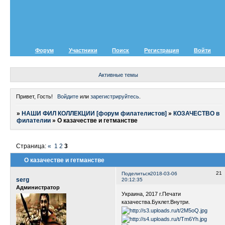
Форум
Участники
Поиск
Регистрация
Войти
Активные темы
Привет, Гость!
Войдите
или
зарегистрируйтесь
.
»
НАШИ ФИЛ КОЛЛЕКЦИИ [форум филателистов]
»
КОЗАЧЕСТВО в
филателии
»
О казачестве и гетманстве
Страница:
«
1
2
3
О казачестве и гетманстве
21
Поделиться
2018-03-06
serg
20:12:35
Администратор
Украина, 2017 г.Печати
казачества.Буклет.Внутри.