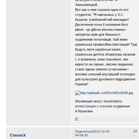
Заньковецкой.
Вот как о нем сказала одна из его
студенток: "Я навчалась у О.І.
Кошеля, улюблений мій викладач!
Досягнення хоча б половини його
рівня - це дійсно висока планка і
заповітна мрія для більшості
художників-початківців. Хай живе
українська професійна ілюстрація! Тоді
будуть жити українські казки,
українська дитяча література загалом.
І, я впевнена, нове покоління, яке
виросте на гарних, якісних виданнях,
стане гідною зміною сучасникам і
матиме сильний внутрішній потенціал
для культурно-духовного відродження
України".
Желающие могут посмотреть
иллюстрации к сказкам
созданные
А.Кошелем.
0
12
Поделиться
2012-10-15
Cossack
09:04:32