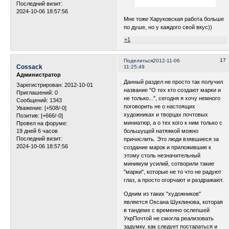
Последний визит:
2024-10-06 18:57:56
Мне тоже Харуковская работа больше
по душе, но у каждого свой вкус))
+1
17
Поделиться
2012-11-06
Cossack
11:25:49
Администратор
Данный раздел не просто так получил
Зарегистрирован
: 2012-10-01
название "О тех кто создают марки и
Приглашений:
0
не только...", сегодня я хочу немного
Сообщений:
1343
поговорить не о настоящих
Уважение:
[+508/-0]
художниках и творцах почтовых
Позитив:
[+666/-0]
миниатюр, а о тех кого к ним только с
Провел на форуме:
19 дней 6 часов
большущей натяжкой можно
Последний визит:
причислить. Это люди взявшиеся за
2024-10-06 18:57:56
создание марок и приложившие к
этому столь незначительный
минимум усилий, сотворили такие
"марки", которые не то что не радуют
глаз, а просто огорчают и раздражают.
Одним из таких "художников"
является Оксана Шуклинова, которая
в тандеме с временно ослепшей
УкрПочтой не смогла реализовать
задумку, как следует постараться и