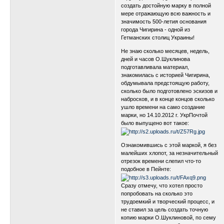
создать достойную марку в полной
мере отражающую всю важность и
значимость 500-летия основания
города Чигирина - одной из
Гетманских столиц Украины!
Не знаю сколько месяцев, недель,
дней и часов О.Шуклинова
подготавливала материал,
знакомилась с историей Чигирина,
обдумывала предстоящую работу,
сколько было подготовлено эскизов и
набросков, и в конце концов сколько
ушло времени на само создание
марки, но 14.10.2012 г. УкрПочтой
было выпущено вот такое:
Ознакомившись с этой маркой, я без
малейших хлопот, за незначительный
отрезок времени слепил что-то
подобное в Пейнте:
Сразу отмечу, что хотел просто
попробовать на сколько это
трудоемкий и творческий процесс, и
не ставил за цель создать точную
копию марки О.Шуклиновой, по сему