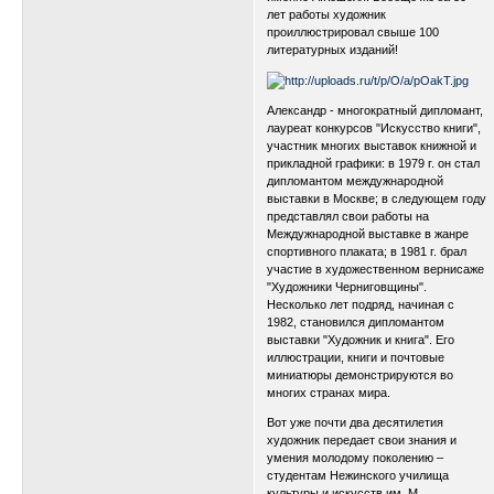
лет работы художник
проиллюстрировал свыше 100
литературных изданий!
Александр - многократный дипломант,
лауреат конкурсов "Искусство книги",
участник многих выставок книжной и
прикладной графики: в 1979 г. он стал
дипломантом междужнародной
выставки в Москве; в следующем году
представлял свои работы на
Междужнародной выставке в жанре
спортивного плаката; в 1981 г. брал
участие в художественном вернисаже
"Художники Черниговщины".
Несколько лет подряд, начиная с
1982, становился дипломантом
выставки "Художник и книга". Его
иллюстрации, книги и почтовые
миниатюры демонстрируются во
многих странах мира.
Вот уже почти два десятилетия
художник передает свои знания и
умения молодому поколению –
студентам Нежинского училища
культуры и искусств им. М.