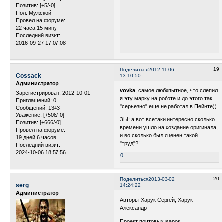
Позитив:
[+5/-0]
Пол:
Мужской
Провел на форуме:
22 часа 15 минут
Последний визит:
2016-09-27 17:07:08
19
Поделиться
2012-11-06
Cossack
13:10:50
Администратор
vovka
, самое любопытное, что слепил
Зарегистрирован
: 2012-10-01
я эту марку на роботе и до этого так
Приглашений:
0
"серьезно" еще не работал в Пейнте))
Сообщений:
1343
Уважение:
[+508/-0]
ЗЫ: а вот всетаки интересно сколько
Позитив:
[+666/-0]
времени ушло на создание оригинала,
Провел на форуме:
и во сколько был оценен такой
19 дней 6 часов
"труд"?!
Последний визит:
2024-10-06 18:57:56
0
20
Поделиться
2013-03-02
serg
14:24:22
Администратор
Авторы-Харук Сергей, Харук
Александр
Проект почтовых марок