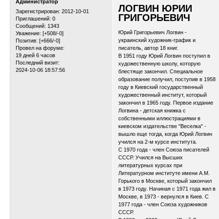
Администратор
ЛОГВИН ЮРИЙ
Зарегистрирован
: 2012-10-01
ГРИГОРЬЕВИЧ
Приглашений:
0
Сообщений:
1343
Юрий Григорьевич Логвин -
Уважение:
[+508/-0]
украинский художник-график и
Позитив:
[+666/-0]
Провел на форуме:
писатель, автор 18 книг.
19 дней 6 часов
В 1951 году Юрий Логвин поступил в
Последний визит:
художественную школу, которую
2024-10-06 18:57:56
блестяще закончил. Специальное
образование получил, поступив в 1958
году в Киевский государственный
художественный институт, который
закончил в 1965 году. Первое издание
Логвина - детская книжка с
собственными иллюстрациями в
киевском издательстве "Веселка" -
вышло еще тогда, когда Юрий Логвин
учился на 2-м курсе института.
С 1970 года - член Союза писателей
СССР. Учился на Высших
литературных курсах при
Литературном институте имени А.М.
Горького в Москве, который закончил
в 1973 году. Начиная с 1971 года жил в
Москве, в 1973 - вернулся в Киев. С
1977 года - член Союза художников
СССР.