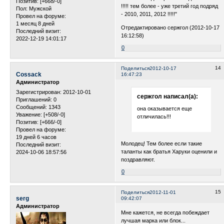
Позитив:
[+668/-0]
!!!!! тем более - уже третий год подряд
Пол:
Мужской
- 2010, 2011, 2012 !!!!!"
Провел на форуме:
1 месяц 8 дней
Отредактировано сержгол (2012-10-17
Последний визит:
16:12:58)
2022-12-19 14:01:17
0
14
Поделиться
2012-10-17
Cossack
16:47:23
Администратор
Зарегистрирован
: 2012-10-01
сержгол написал(а):
Приглашений:
0
Сообщений:
1343
она оказывается еще
Уважение:
[+508/-0]
отличилась!!!
Позитив:
[+666/-0]
Провел на форуме:
19 дней 6 часов
Молодец! Тем более если такие
Последний визит:
таланты как братья Харуки оценили и
2024-10-06 18:57:56
поздравляют.
0
15
Поделиться
2012-11-01
serg
09:42:07
Администратор
Мне кажется, не всегда побеждает
лучшая марка или блок...