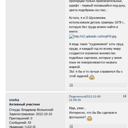
пропорции только приблизительные,
шрифт - первый попавшийся под руку,
цвета подобраны на глаз...
Кстати, я и О.Шуклинова
использовали деталь гравюры 1678 г.,
которую без труда можно найти в
инете:
А ведь таких "художников" хоть пруд
пруди, и каждый год по всему миру
создается огромное множество
подобных картинок, которые у меня
язык не поворачивается назвать
маркой.
ЗЫ: я бы и то лучше справился бы с
этой задачей
+1
18
Поделиться
2012-11-06
vovka
11:59:18
Активный участник
Мда, ужас...
Откуда:
Владимир-Волынский
Интересно, что бы Вы сделали в
Зарегистрирован
: 2012-10-10
фотошопе?
Приглашений:
0
Сообщений:
43
+1
Уважение:
[+22/-0]