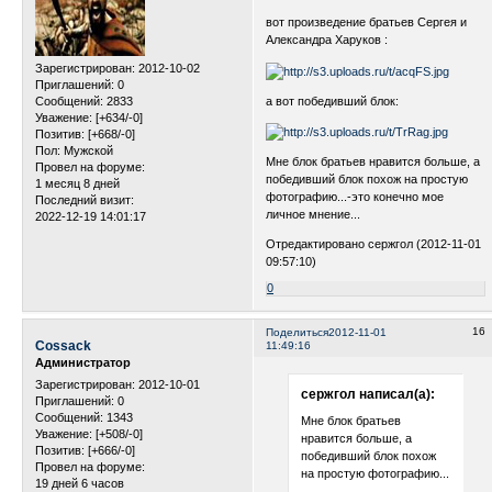
вот произведение братьев Сергея и
Александра Харуков :
Зарегистрирован
: 2012-10-02
Приглашений:
0
а вот победивший блок:
Сообщений:
2833
Уважение:
[+634/-0]
Позитив:
[+668/-0]
Пол:
Мужской
Мне блок братьев нравится больше, а
Провел на форуме:
победивший блок похож на простую
1 месяц 8 дней
фотографию...-это конечно мое
Последний визит:
личное мнение...
2022-12-19 14:01:17
Отредактировано сержгол (2012-11-01
09:57:10)
0
16
Поделиться
2012-11-01
Cossack
11:49:16
Администратор
Зарегистрирован
: 2012-10-01
сержгол написал(а):
Приглашений:
0
Сообщений:
1343
Мне блок братьев
Уважение:
[+508/-0]
нравится больше, а
Позитив:
[+666/-0]
победивший блок похож
Провел на форуме:
на простую фотографию...
19 дней 6 часов