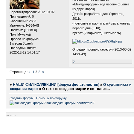
«Международный год лесов» (сцепка
из двух марок)
Зарегистрирован
: 2012-10-02
Дизайн разработан для Укрпочты,
Приглашений:
0
2011г.
Сообщений:
2833
(почтовые марки, малый лист, конверт
Уважение:
[+634/-0]
первого дня (КПД),
Позитив:
[+668/-0]
буклет (2 варианта), штемпель)
Пол:
Мужской
Провел на форуме:
1 месяц 8 дней
Последний визит:
Отредактировано сержгол (2013-03-02
2022-12-19 14:01:17
14:24:43)
0
Страница:
«
1
2
3
»
»
НАШИ ФИЛ КОЛЛЕКЦИИ [форум филателистов]
»
О художниках и
создании марок
»
О тех кто создают марки и не только...
Создать форум
|
Помощь по форуму
...
...
...