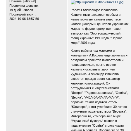
Позитив:
[+666/-0]
Провел на форуме:
19 дней 6 часов
Работы Александра Ивановича
Последний визит:
Кошеля отличающиеся особым и
2024-10-06 18:57:56
неповторимым стилем знают все
коллекционеры и ценители украинских
марок по фауне, среди них такие
выпуски как "Зоогеографический
фонд Украины" 1999 года, "Черное
море" 2001 года.
Кроме работы над марками и
конвертами А.Кошель еще занимался
созданием проектов иконостасов и
написание икон, но это все не
является основным занятием
художника. Александр Иванович
известен прежде всего как автор
книжных иллюстраций. Он
сотрудничает с издательствами
"Дніпро", "Радянська школа", "Освіта",
"Десна", "А-БА-БА-ГА-ЛА-МА-ГА",
парламентским издательством
"Юниверс", и вот уже более 30 лет со
столичным издательством "Веселка".
Интересно то, что первый в мире
"Украинский букварь" вышел в
издательстве "Освіта" с рисунками
именно А.Кошеля. Вообще же за 30