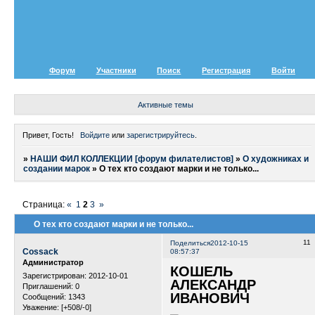
Форум
Участники
Поиск
Регистрация
Войти
Активные темы
Привет, Гость!
Войдите
или
зарегистрируйтесь
.
»
НАШИ ФИЛ КОЛЛЕКЦИИ [форум филателистов]
»
О художниках и
создании марок
»
О тех кто создают марки и не только...
Страница:
«
1
2
3
»
О тех кто создают марки и не только...
11
Поделиться
2012-10-15
Cossack
08:57:37
Администратор
КОШЕЛЬ
Зарегистрирован
: 2012-10-01
АЛЕКСАНДР
Приглашений:
0
ИВАНОВИЧ
Сообщений:
1343
Уважение:
[+508/-0]