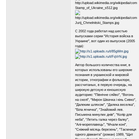
С 2002 года работал над шестью
выпусками серии "История войска в
Украине", вот один из выпусков (2005
года):
Автор большого количества книг, в
которых использованы его широкие
познания в украинской и мировой
истории, этнографии и фольклоре,
рассчитаных, в первую очередь, на
широкую детскую и юношескую
аудиторию: "Північне сяйво", "Вогонь
на скелі", "Мирон Швачка і кінь Сивко",
"Далеким шляхом", "Далека веселка",
"Біла ягничка", "Знайомий лев.
Письмена минулих днів", "Колір для
неба", "Летить галка через балку",
"Алі-мореплавець", "Мчали коні",
"Сніжний місяць березень", "Таємниця
одного діаманта" (роман) 1989, "Щит