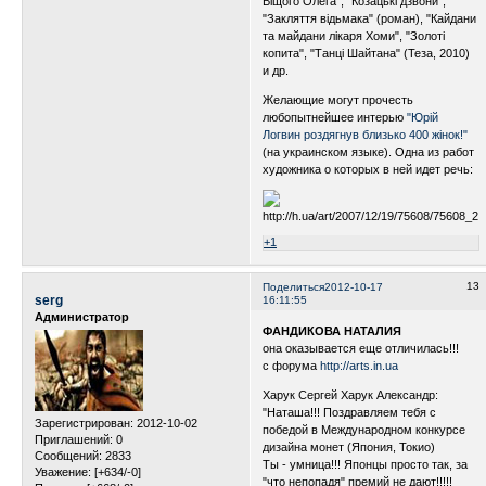
Віщого Олега", "Козацькі дзвони",
"Закляття відьмака" (роман), "Кайдани
та майдани лікаря Хоми", "Золоті
копита", "Танці Шайтана" (Теза, 2010)
и др.
Желающие могут прочесть
любопытнейшее интерью
"Юрій
Логвин роздягнув близько 400 жінок!"
(на украинском языке). Одна из работ
художника о которых в ней идет речь:
+1
13
Поделиться
2012-10-17
serg
16:11:55
Администратор
ФАНДИКОВА НАТАЛИЯ
она оказывается еще отличилась!!!
c форума
http://arts.in.ua
Харук Сергей Харук Александр:
"Наташа!!! Поздравляем тебя с
Зарегистрирован
: 2012-10-02
победой в Международном конкурсе
Приглашений:
0
дизайна монет (Япония, Токио)
Сообщений:
2833
Ты - умница!!! Японцы просто так, за
Уважение:
[+634/-0]
"что непопадя" премий не дают!!!!!