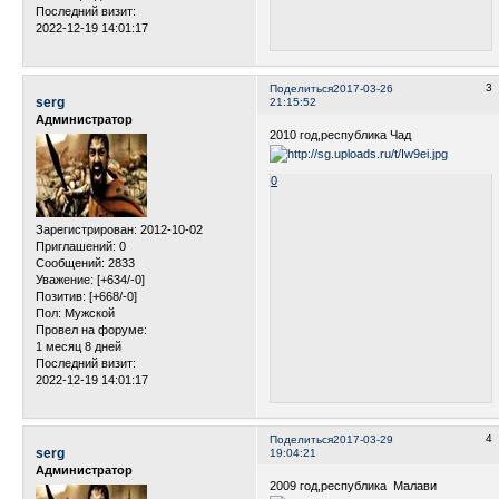
Последний визит:
2022-12-19 14:01:17
3
Поделиться
2017-03-26
serg
21:15:52
Администратор
2010 год,республика Чад
0
Зарегистрирован
: 2012-10-02
Приглашений:
0
Сообщений:
2833
Уважение:
[+634/-0]
Позитив:
[+668/-0]
Пол:
Мужской
Провел на форуме:
1 месяц 8 дней
Последний визит:
2022-12-19 14:01:17
4
Поделиться
2017-03-29
serg
19:04:21
Администратор
2009 год,республика Малави