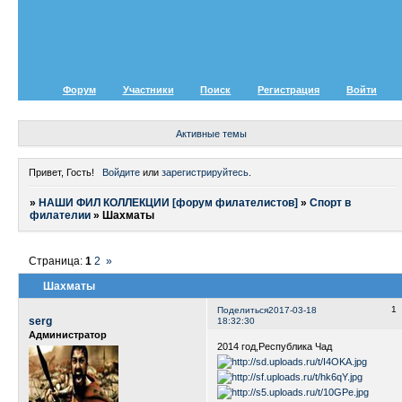
Форум
Участники
Поиск
Регистрация
Войти
Активные темы
Привет, Гость!
Войдите
или
зарегистрируйтесь
.
»
НАШИ ФИЛ КОЛЛЕКЦИИ [форум филателистов]
»
Спорт в
филателии
»
Шахматы
Страница:
1
2
»
Шахматы
1
Поделиться
2017-03-18
serg
18:32:30
Администратор
2014 год,Республика Чад