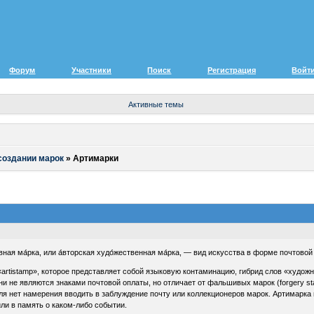
Форум
Участники
Поиск
Регистрация
Войт
Активные темы
создании марок
»
Артимарки
и́вная ма́рка, или а́вторская худо́жественная ма́рка, — вид искусства в форме почтовой
artistamp», которое представляет собой языковую контаминацию, гибрид слов «художни
о они не являются знаками почтовой оплаты, но отличает от фальшивых марок (forgery
теля нет намерения вводить в заблуждение почту или коллекционеров марок. Артимарк
ли в память о каком-либо событии.