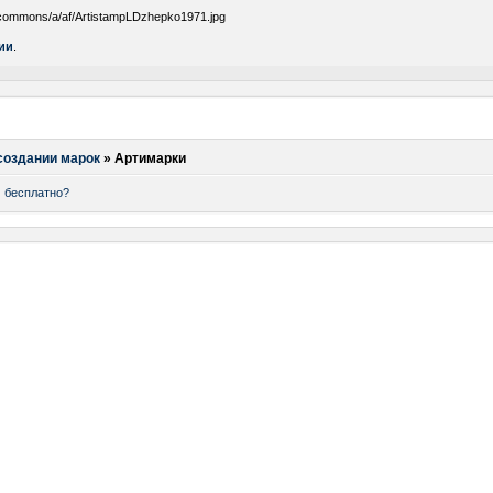
ии
.
создании марок
»
Артимарки