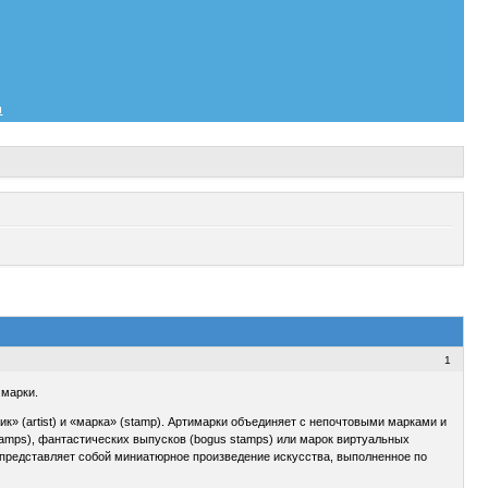
и
1
 марки.
к» (artist) и «марка» (stamp). Артимарки объединяет с непочтовыми марками и
 stamps), фантастических выпусков (bogus stamps) или марок виртуальных
а представляет собой миниатюрное произведение искусства, выполненное по