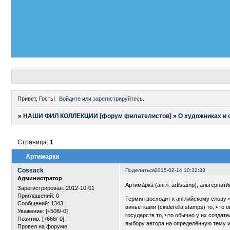
Привет, Гость!
Войдите
или
зарегистрируйтесь
.
»
НАШИ ФИЛ КОЛЛЕКЦИИ [форум филателистов]
»
О художниках и 
Страница:
1
Артимарки
Cossack
Поделиться
2015-02-14 10:32:33
Администратор
Артима́рка (англ. artistamp), альтернат
Зарегистрирован
: 2012-10-01
Приглашений:
0
Термин восходит к английскому слову «
Сообщений:
1343
виньетками (cinderella stamps) то, чт
Уважение:
[+508/-0]
государств то, что обычно у их созда
Позитив:
[+666/-0]
выбору автора на определённую тему и
Провел на форуме: