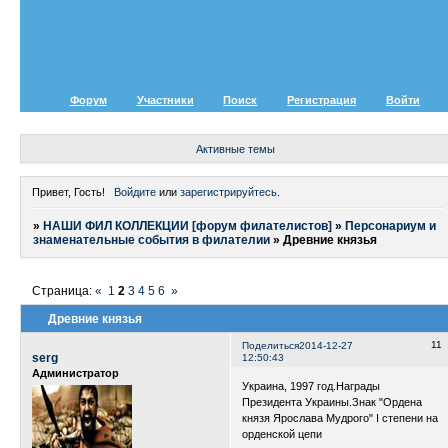
Форум
Участники
Поиск
Регистрация
Войти
Активные темы
Привет, Гость!
Войдите
или
зарегистрируйтесь
.
»
НАШИ ФИЛ КОЛЛЕКЦИИ [форум филателистов]
»
Персонариум и
знаменательные события в филателии
»
Древние князья
Страница:
«
1
2
3
4
5
6
»
Древние князья
11
Поделиться
2014-12-27
serg
12:50:43
Администратор
Украина, 1997 год.Награды
Президента Украины.Знак "Ордена
князя Ярослава Мудрого" I степени на
орденской цепи