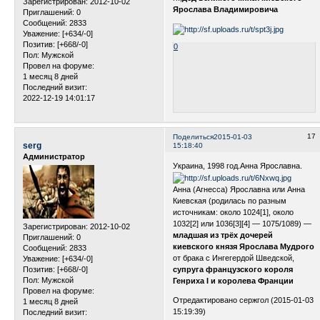
Зарегистрирован
: 2012-10-02
Ярослава Владимировича
Приглашений:
0
Сообщений:
2833
Уважение:
[+634/-0]
Позитив:
[+668/-0]
0
Пол:
Мужской
Провел на форуме:
1 месяц 8 дней
Последний визит:
2022-12-19 14:01:17
17
Поделиться
2015-01-03
serg
15:18:40
Администратор
Украина, 1998 год.Анна Ярославна.
Анна (Агнесса) Ярославна или Анна
Киевская (родилась по разным
источникам: около 1024[1], около
1032[2] или 1036[3][4] — 1075/1089) —
Зарегистрирован
: 2012-10-02
младшая из трёх дочерей
Приглашений:
0
киевского князя Ярослава Мудрого
Сообщений:
2833
от брака с Ингегердой Шведской,
Уважение:
[+634/-0]
Позитив:
[+668/-0]
супруга французского короля
Пол:
Мужской
Генриха I и королева Франции
Провел на форуме:
Отредактировано сержгол (2015-01-03
1 месяц 8 дней
15:19:39)
Последний визит: