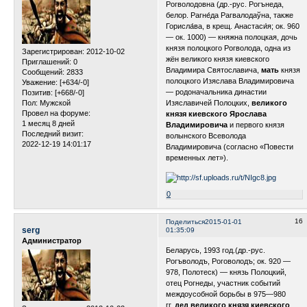
Рогволодовна (др.-рус. Рогънеда,
белор. Рагне́да Рагвалодаўна, также
Горисла́ва, в крещ. Анастаси́я; ок. 960
— ок. 1000) — княжна полоцкая, дочь
князя полоцкого Рогволода, одна из
Зарегистрирован
: 2012-10-02
жён великого князя киевского
Приглашений:
0
Владимира Святославича,
мать
князя
Сообщений:
2833
полоцкого Изяслава Владимировича
Уважение:
[+634/-0]
— родоначальника династии
Позитив:
[+668/-0]
Пол:
Мужской
Изяславичей Полоцких,
великого
Провел на форуме:
князя киевского Ярослава
1 месяц 8 дней
Владимировича
и первого князя
Последний визит:
волынского Всеволода
2022-12-19 14:01:17
Владимировича (согласно «Повести
временных лет»).
0
16
Поделиться
2015-01-01
serg
01:35:09
Администратор
Беларусь, 1993 год.(др.-рус.
Рогъволодъ, Роговолодъ; ок. 920 —
978, Полотеск) — князь Полоцкий,
отец Рогнеды, участник событий
междоусобной борьбы в 975—980
гг.,
дед великого князя киевского