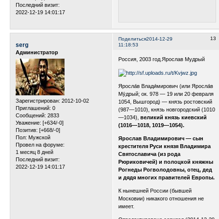
Последний визит:
2022-12-19 14:01:17
13
Поделиться
2014-12-29
serg
11:18:53
Администратор
Россия, 2003 год.Ярослав Мудрый
Яросла́в Влади́мирович (или Яросла́в
Му́дрый; ок. 978 — 19 или 20 февраля
Зарегистрирован
: 2012-10-02
1054, Вышгород) — князь ростовский
Приглашений:
0
(987—1010), князь новгородский (1010
Сообщений:
2833
—1034),
великий князь киевский
Уважение:
[+634/-0]
(1016—1018, 1019—1054).
Позитив:
[+668/-0]
Пол:
Мужской
Ярослав Владимирович — сын
Провел на форуме:
крестителя Руси князя Владимира
1 месяц 8 дней
Святославича (из рода
Последний визит:
Рюриковичей) и полоцкой княжны
2022-12-19 14:01:17
Рогнеды Рогволодовны, отец, дед
и дядя многих правителей Европы.
К нынешней России (бывшей
Московии) никакого отношения не
имеет.