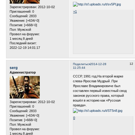
Зарегистрирован
: 2012-10-02
Приглашений:
0
+1
Сообщений:
2833
Уважение:
[+634/-0]
Позитив:
[+668/-0]
Пол:
Мужской
Провел на форуме:
1 месяц 8 дней
Последний визит:
2022-12-19 14:01:17
12
Поделиться
2014-12-28
serg
11:25:44
Администратор
СССР, 1991 год.На второй марке
слева-Ярослав Мудрый .При
Ярославе Владимировиче был
составлен первый известный свод
законов русского права, который
вошёл в историю как «Русская
Зарегистрирован
: 2012-10-02
правда».
Приглашений:
0
Сообщений:
2833
Уважение:
[+634/-0]
0
Позитив:
[+668/-0]
Пол:
Мужской
Провел на форуме:
1 месяц 8 дней