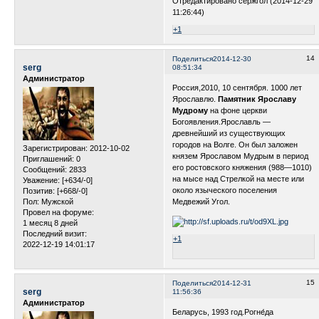
Отредактировано сержгол (2014-12-29
11:26:44)
+1
14
Поделиться
2014-12-30
serg
08:51:34
Администратор
Россия,2010, 10 сентября. 1000 лет
Ярославлю.
Памятник Ярославу
Мудрому
на фоне церкви
Богоявления.Ярославль —
древнейший из существующих
городов на Волге. Он был заложен
Зарегистрирован
: 2012-10-02
князем Ярославом Мудрым в период
Приглашений:
0
его ростовского княжения (988—1010)
Сообщений:
2833
на мысе над Стрелкой на месте или
Уважение:
[+634/-0]
около языческого поселения
Позитив:
[+668/-0]
Пол:
Мужской
Медвежий Угол.
Провел на форуме:
1 месяц 8 дней
Последний визит:
+1
2022-12-19 14:01:17
15
Поделиться
2014-12-31
serg
11:56:36
Администратор
Беларусь, 1993 год.Рогне́да