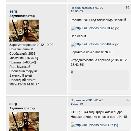
19
Поделиться
2015-01-20
serg
18:05:05
Администратор
Россия, 2014 год.Александр Невский
Вся серия
Зарегистрирован
: 2012-10-02
Приглашений:
0
Коротко о нем в посте Nr.18
Сообщений:
2833
Уважение:
[+634/-0]
Отредактировано сержгол (2015-01-20
Позитив:
[+668/-0]
18:41:59)
Пол:
Мужской
Провел на форуме:
0
1 месяц 8 дней
Последний визит:
2022-12-19 14:01:17
20
Поделиться
2015-01-22
serg
19:17:49
Администратор
СССР, 1944 год.Орден Александра
Невского.Коротко о нем в посте Nr.18