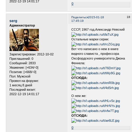
2022-12-19 14:01:17
0
18
Поделиться
2015-01-18
serg
17:45:19
Администратор
СССР, 1967 год.Александр Невский
Остальные марки серии:
Вот что написано о нем в книге
видного слависта , профессора
Зарегистрирован
: 2012-10-02
Оксфордского университета Джона
Приглашений:
0
Феннела:
Сообщений:
2833
Уважение:
[+634/-0]
Позитив:
[+668/-0]
Пол:
Мужской
ОТСЮДА:
Провел на форуме:
1 месяц 8 дней
Последний визит:
2022-12-19 14:01:17
О нем же:
ОТСЮДА:
0