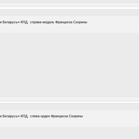
ки Беларусь»-КПД, справа-медаль Франциска Скорины
ки Беларусь»-КПД, слева-орден Франциска Скорины