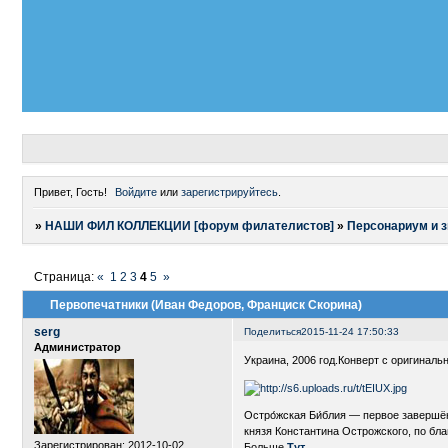
Привет, Гость!
Войдите
или
зарегистрируйтесь
.
»
НАШИ ФИЛ КОЛЛЕКЦИИ [форум филателистов]
»
Персонариум и 
Страница:
«
1
2
3
4
5
»
Первопечатники (Иван Федоров, Франциск Скорина)
serg
Поделиться
2015-11-24 17:50:33
Администратор
Украина, 2006 год.Конверт с оригиналь
Остро́жская Би́блия — первое заверш
князя Константина Острожского, по бл
Зарегистрирован
: 2012-10-02
Больше
Тут