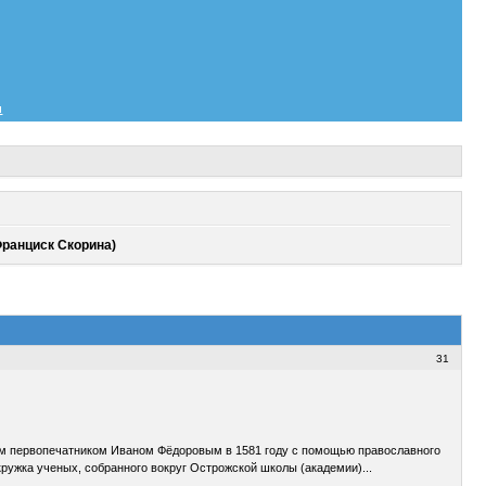
и
Франциск Скорина)
31
ким первопечатником Иваном Фёдоровым в 1581 году с помощью православного
ружка ученых, собранного вокруг Острожской школы (академии)...