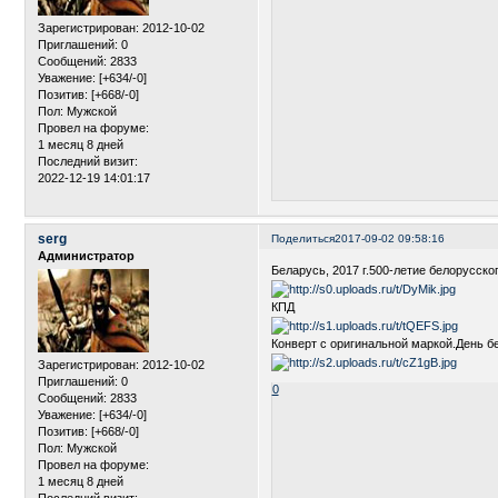
Зарегистрирован
: 2012-10-02
Приглашений:
0
Сообщений:
2833
Уважение:
[+634/-0]
Позитив:
[+668/-0]
Пол:
Мужской
Провел на форуме:
1 месяц 8 дней
Последний визит:
2022-12-19 14:01:17
serg
Поделиться
2017-09-02 09:58:16
Администратор
Беларусь, 2017 г.500-летие белорусско
КПД
Конверт с оригинальной маркой.День б
Зарегистрирован
: 2012-10-02
Приглашений:
0
0
Сообщений:
2833
Уважение:
[+634/-0]
Позитив:
[+668/-0]
Пол:
Мужской
Провел на форуме:
1 месяц 8 дней
Последний визит: