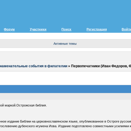
Форум
Участники
Поиск
Регистрация
Войт
Активные темы
знаменательные события в филателии
»
Первопечатники (Иван Федоров, 
ной маркой.Острожская библия.
ённое издание Библии на церковнославянском языке, опубликованное в Остроге русс
агословению дубенского игумена Иова. Издание подготовлено совместными усилиями к