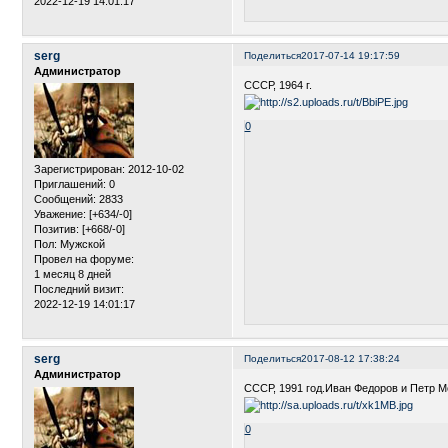
2022-12-19 14:01:17
serg
Поделиться
2017-07-14 19:17:59
Администратор
СССР, 1964 г.
0
Зарегистрирован
: 2012-10-02
Приглашений:
0
Сообщений:
2833
Уважение:
[+634/-0]
Позитив:
[+668/-0]
Пол:
Мужской
Провел на форуме:
1 месяц 8 дней
Последний визит:
2022-12-19 14:01:17
serg
Поделиться
2017-08-12 17:38:24
Администратор
СССР, 1991 год.Иван Федоров и Петр М
0