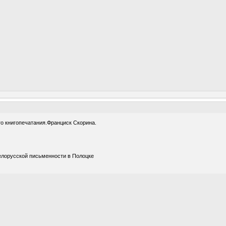
го книгопечатания.Франциск Скорина.
елорусской письменности в Полоцке