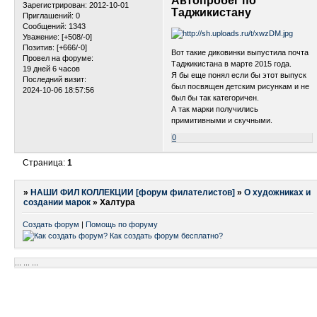
Автопробег по
Зарегистрирован
: 2012-10-01
Таджикистану
Приглашений:
0
Сообщений:
1343
Уважение:
[+508/-0]
Позитив:
[+666/-0]
Вот такие диковинки выпустила почта
Провел на форуме:
Таджикистана в марте 2015 года.
19 дней 6 часов
Я бы еще понял если бы этот выпуск
Последний визит:
был посвящен детским рисункам и не
2024-10-06 18:57:56
был бы так категоричен.
А так марки получились
примитивными и скучными.
0
Страница:
1
»
НАШИ ФИЛ КОЛЛЕКЦИИ [форум филателистов]
»
О художниках и
создании марок
»
Халтура
Создать форум
|
Помощь по форуму
...
...
...