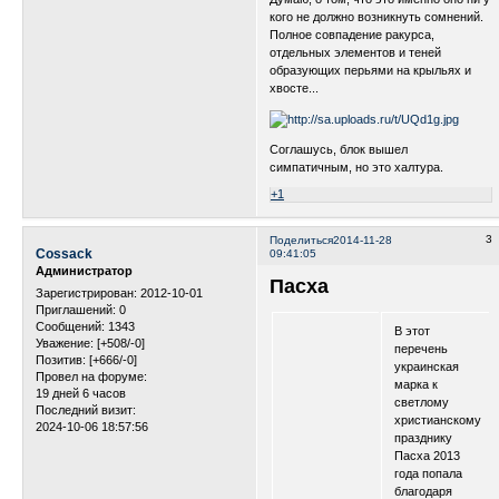
кого не должно возникнуть сомнений.
Полное совпадение ракурса,
отдельных элементов и теней
образующих перьями на крыльях и
хвосте...
Соглашусь, блок вышел
симпатичным, но это халтура.
+1
3
Поделиться
2014-11-28
Cossack
09:41:05
Администратор
Пасха
Зарегистрирован
: 2012-10-01
Приглашений:
0
Сообщений:
1343
В этот
Уважение:
[+508/-0]
перечень
Позитив:
[+666/-0]
украинская
Провел на форуме:
марка к
19 дней 6 часов
светлому
Последний визит:
христианскому
2024-10-06 18:57:56
празднику
Пасха 2013
года попала
благодаря