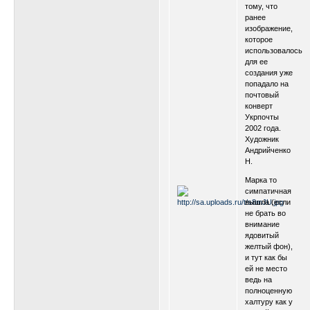
тому, что
ранее
изображение,
которое
использовалось
для ее
создания уже
попадало на
почтовый
конверт
Укрпочты
2002 года.
Художник
Андрийченко
Н.
Марка то
симпатичная
вышла (если
не брать во
внимание
ядовитый
желтый фон),
и тут как бы
ей не место
ведь на
полноценную
халтуру как у