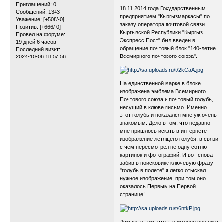
Приглашений:
0
18.11.2014 года Государственным
Сообщений:
1343
предприятием "Кыргызмаркасы" по
Уважение:
[+508/-0]
заказу оператора почтовой связи
Позитив:
[+666/-0]
Кыргызской Республики "Кыргыз
Провел на форуме:
Экспресс Пост" был введен в
19 дней 6 часов
обращение почтовый блок "140-летие
Последний визит:
Всемирного почтового союза".
2024-10-06 18:57:56
На единственной марке в блоке
изображена эмблема Всемирного
Почтового союза и почтовый голубь,
несущий в клюве письмо. Именно
этот голубь и показался мне уж очень
знакомым. Дело в том, что недавно
мне пришлось искать в интернете
изображение летящего голубя, в связи
с чем пересмотрел не одну сотню
картинок и фотографий. И вот снова
забив в поисковике ключевую фразу
"голубь в полете" я легко отыскал
нужное изображение, при том оно
оказалось Первым на Первой
странице!
Думаю, о том, что это именно оно ни у