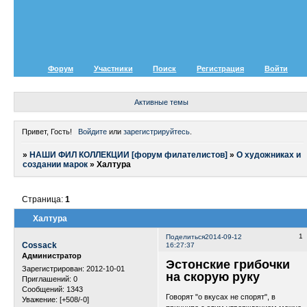
Форум
Участники
Поиск
Регистрация
Войти
Активные темы
Привет, Гость!
Войдите
или
зарегистрируйтесь
.
»
НАШИ ФИЛ КОЛЛЕКЦИИ [форум филателистов]
»
О художниках и
создании марок
»
Халтура
Страница:
1
Халтура
1
Поделиться
2014-09-12
Cossack
16:27:37
Администратор
Эстонские грибочки
Зарегистрирован
: 2012-10-01
на скорую руку
Приглашений:
0
Сообщений:
1343
Говорят "о вкусах не спорят", в
Уважение:
[+508/-0]