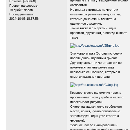
принципе с этим утверждением можно
Позитив:
[+666/-0]
согласится.
Провел на форуме:
Но иногда смотришь на что-то и
19 дней 6 часов
Последний визит:
отмечаешь реальные недостатки,
2024-10-06 18:57:56
которые даже очень влияют на
оценочное суждение.
Точно также и с марками, одни
нравятся, другие нет, а иногда бывает
такое:
Это новая марка Эстонии из серии
посвященной ядовитым грибам.
Другому может ни чего такого и не
покажется, но мне режет глаз
несколько ее нюансов, которые я
отметил разными цветами:
Красное: место наложение черепа
просвечивает ножку гриба и нелепо
перекрывает рисунок.
Синее: на марке полно свободного
места, но нет, нужно обязательно
загромоздить один угол (то что с
черепом).
Зеленое: после сканирования и
наложения на фон у гриба остались не