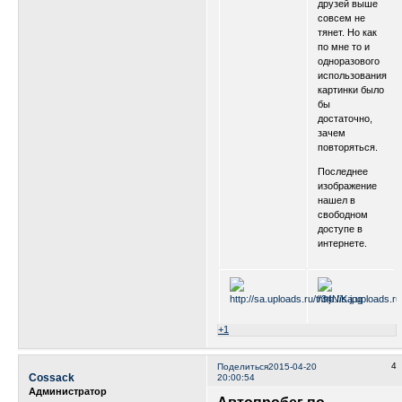
друзей выше
совсем не
тянет. Но как
по мне то и
одноразового
использования
картинки было
бы
достаточно,
зачем
повторяться.
Последнее
изображение
нашел в
свободном
доступе в
интернете.
+1
4
Поделиться
2015-04-20
Cossack
20:00:54
Администратор