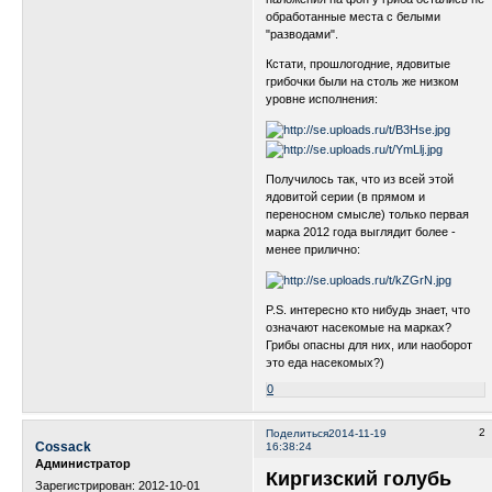
обработанные места с белыми
"разводами".
Кстати, прошлогодние, ядовитые
грибочки были на столь же низком
уровне исполнения:
Получилось так, что из всей этой
ядовитой серии (в прямом и
переносном смысле) только первая
марка 2012 года выглядит более -
менее прилично:
P.S. интересно кто нибудь знает, что
означают насекомые на марках?
Грибы опасны для них, или наоборот
это еда насекомых?)
0
2
Поделиться
2014-11-19
Cossack
16:38:24
Администратор
Киргизский голубь
Зарегистрирован
: 2012-10-01