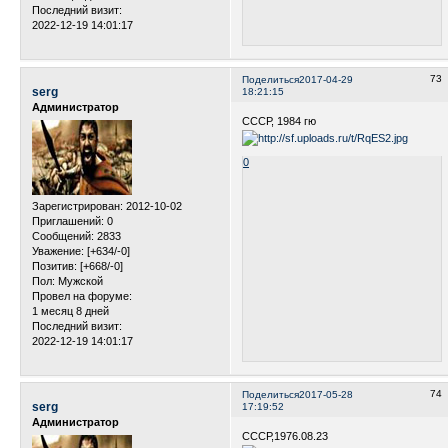
Последний визит:
2022-12-19 14:01:17
73
Поделиться
2017-04-29
serg
18:21:15
Администратор
СССР, 1984 гю
0
Зарегистрирован
: 2012-10-02
Приглашений:
0
Сообщений:
2833
Уважение:
[+634/-0]
Позитив:
[+668/-0]
Пол:
Мужской
Провел на форуме:
1 месяц 8 дней
Последний визит:
2022-12-19 14:01:17
74
Поделиться
2017-05-28
serg
17:19:52
Администратор
СССР,1976.08.23