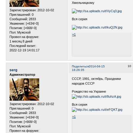
Хмельницкому
Зарегистрирован
: 2012-10-02
Приглашений:
0
Вся серия
Сообщений:
2833
Уважение:
[+634/-0]
Позитив:
[+668/-0]
Пол:
Мужской
+1
Провел на форуме:
1 месяц 8 дней
Последний визит:
2022-12-19 14:01:17
10
Поделиться
2014-04-15
serg
16:26:35
Администратор
СССР, 1991, октябрь. Праздники
народов СССР
Рождество на Украине
Зарегистрирован
: 2012-10-02
Вся серия
Приглашений:
0
Сообщений:
2833
+1
Уважение:
[+634/-0]
Позитив:
[+668/-0]
Пол:
Мужской
Провел на форуме: