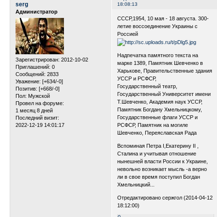
serg
18:08:13
Администратор
СССР,1954, 10 мая - 18 августа. 300-
летие воссоединение Украины с
Россией
Надпечатка памятного текста на
Зарегистрирован
: 2012-10-02
марке 1389, Памятник Шевченко в
Приглашений:
0
Харькове, Правительственные здания
Сообщений:
2833
УССР и РСФСР,
Уважение:
[+634/-0]
Государственный театр,
Позитив:
[+668/-0]
Государственный Университет имени
Пол:
Мужской
Т.Шевченко, Академия наук УССР,
Провел на форуме:
Памятник Богдану Хмельницкому,
1 месяц 8 дней
Государственные флаги УССР и
Последний визит:
2022-12-19 14:01:17
РСФСР, Памятник на могиле
Шевченко, Переяславская Рада
Вспоминая Петра I,Екатерину II ,
Сталина и учитывая отношение
нынешней власти России к Украине,
невольно возникает мысль -а верно
ли в свое время поступил Богдан
Хмельницкий...
Отредактировано сержгол (2014-04-12
18:12:00)
0