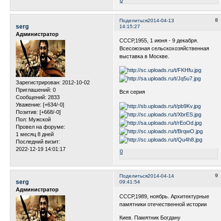
8
Поделиться
2014-04-13
serg
14:15:27
Администратор
СССР,1955, 1 июня - 9 декабря.
Всесоюзная сельскохозяйственная
выставка в Москве.
Зарегистрирован
: 2012-10-02
Приглашений:
0
Вся серия
Сообщений:
2833
Уважение:
[+634/-0]
Позитив:
[+668/-0]
Пол:
Мужской
Провел на форуме:
1 месяц 8 дней
Последний визит:
2022-12-19 14:01:17
0
9
Поделиться
2014-04-14
serg
09:41:54
Администратор
СССР,1989, ноябрь. Архитектурные
памятники отечественной истории
Киев. Памятник Богдану