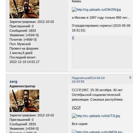
Киева.
а Москве в 1997 году-только 850 лет...
Зарегистрирован
: 2012-10-02
Отредактировано сержгол (2015-05-09
Приглашений:
0
18:31:01)
Сообщений:
2833
Уважение:
[+634/-0]
0
Позитив:
[+668/-0]
Пол:
Мужской
Провел на форуме:
1 месяц 8 дней
Последний визит:
2022-12-19 14:01:17
5
Поделиться
2014-04-10
serg
16:33:50
Администратор
СССР,1957, 15-30 октября. 40 лет
Октябрьской социалистической
революции. Союзные республики
УССР
Зарегистрирован
: 2012-10-02
Приглашений:
0
Вся серия:
Сообщений:
2833
Уважение:
[+634/-0]