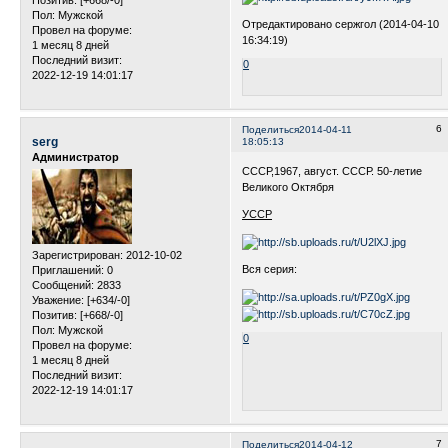
Позитив:
[+668/-0]
Пол:
Мужской
Отредактировано сержгол (2014-04-10
Провел на форуме:
16:34:19)
1 месяц 8 дней
Последний визит:
0
2022-12-19 14:01:17
6
Поделиться
2014-04-11
serg
18:05:13
Администратор
СССР,1967, август. СССР. 50-летие
Великого Октября
УССР
Зарегистрирован
: 2012-10-02
Вся серия:
Приглашений:
0
Сообщений:
2833
Уважение:
[+634/-0]
Позитив:
[+668/-0]
Пол:
Мужской
0
Провел на форуме:
1 месяц 8 дней
Последний визит:
2022-12-19 14:01:17
7
Поделиться
2014-04-12