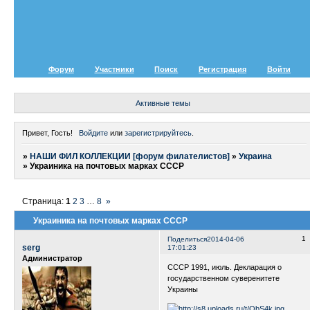
Форум
Участники
Поиск
Регистрация
Войти
Активные темы
Привет, Гость!
Войдите
или
зарегистрируйтесь
.
»
НАШИ ФИЛ КОЛЛЕКЦИИ [форум филателистов]
»
Украина
»
Украиника на почтовых марках СССР
Страница:
1
2
3
…
8
»
Украиника на почтовых марках СССР
1
Поделиться
2014-04-06
serg
17:01:23
Администратор
СССР 1991, июль. Декларация о
государственном суверенитете
Украины