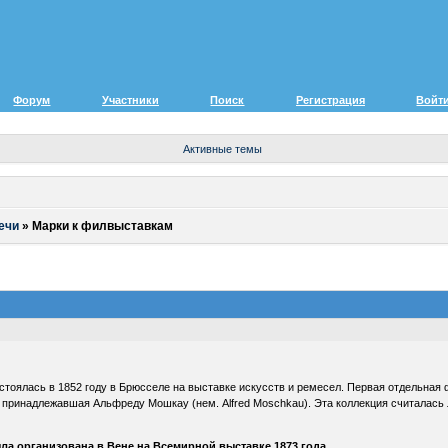
Форум
Участники
Поиск
Регистрация
Войт
Активные темы
ечи
»
Марки к филвыставкам
стоялась в 1852 году в Брюсселе на выставке искусств и ремесел. Первая отдельная 
 принадлежавшая Альфреду Мошкау (нем. Alfred Moschkau). Эта коллекция считалась 
а организована в Вене на Всемирной выставке 1873 года.