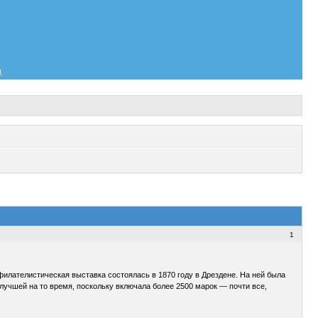
и
1
филателистическая выставка состоялась в 1870 году в Дрездене. На ней была
лучшей на то время, поскольку включала более 2500 марок — почти все,