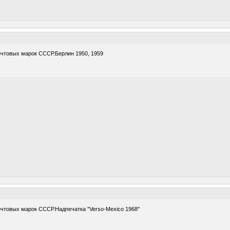
очтовых марок СССР.Берлин 1950, 1959
чтовых марок СССР.Надпечатка ''Verso-Mexico 1968''