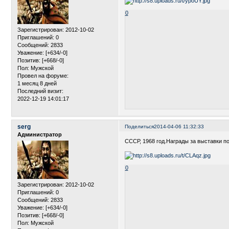
0
Зарегистрирован
: 2012-10-02
Приглашений:
0
Сообщений:
2833
Уважение:
[+634/-0]
Позитив:
[+668/-0]
Пол:
Мужской
Провел на форуме:
1 месяц 8 дней
Последний визит:
2022-12-19 14:01:17
serg
Поделиться
2014-04-06 11:32:33
Администратор
СССР, 1968 год.Награды за выставки п
0
Зарегистрирован
: 2012-10-02
Приглашений:
0
Сообщений:
2833
Уважение:
[+634/-0]
Позитив:
[+668/-0]
Пол:
Мужской