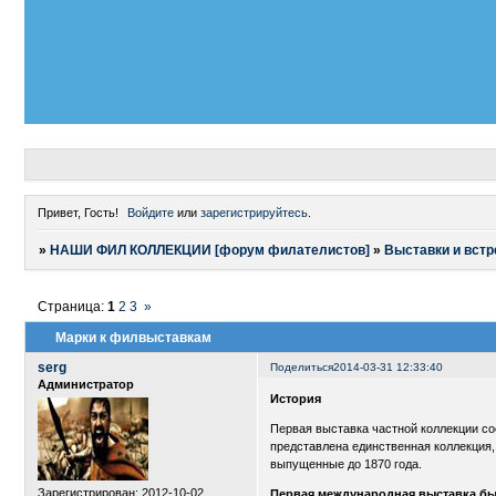
Привет, Гость!
Войдите
или
зарегистрируйтесь
.
»
НАШИ ФИЛ КОЛЛЕКЦИИ [форум филателистов]
»
Выставки и встр
Страница:
1
2
3
»
Марки к филвыставкам
serg
Поделиться
2014-03-31 12:33:40
Администратор
История
Первая выставка частной коллекции со
представлена единственная коллекция,
выпущенные до 1870 года.
Зарегистрирован
: 2012-10-02
Первая международная выставка был