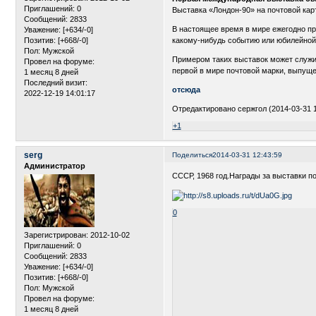
Приглашений:
0
Выставка «Лондон-90» на почтовой кар
Сообщений:
2833
В настоящее время в мире ежегодно п
Уважение:
[+634/-0]
Позитив:
[+668/-0]
какому-нибудь событию или юбилейной
Пол:
Мужской
Примером таких выставок может служит
Провел на форуме:
первой в мире почтовой марки, выпуще
1 месяц 8 дней
Последний визит:
отсюда
2022-12-19 14:01:17
Отредактировано сержгол (2014-03-31 1
+1
serg
Поделиться
2014-03-31 12:43:59
Администратор
СССР, 1968 год.Награды за выставки п
0
Зарегистрирован
: 2012-10-02
Приглашений:
0
Сообщений:
2833
Уважение:
[+634/-0]
Позитив:
[+668/-0]
Пол:
Мужской
Провел на форуме:
1 месяц 8 дней