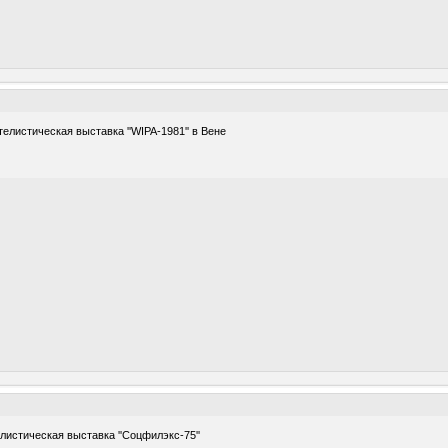
листическая выставка ''WIPA-1981'' в Вене
истическая выставка ''Соцфилэкс-75''