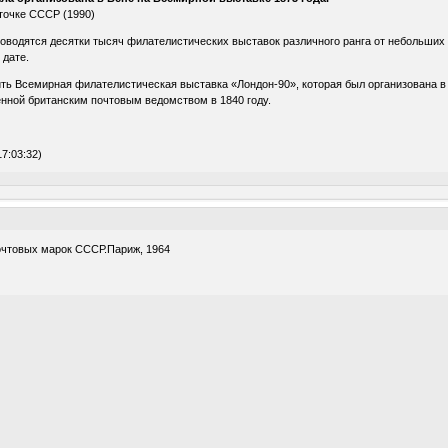
точке СССР (1990)
роводятся десятки тысяч филателистических выставок различного ранга от небольши
 дате.
ь Всемирная филателистическая выставка «Лондон-90», которая был организована в 
нной британским почтовым ведомством в 1840 году.
7:03:32)
очтовых марок СССР.Париж, 1964