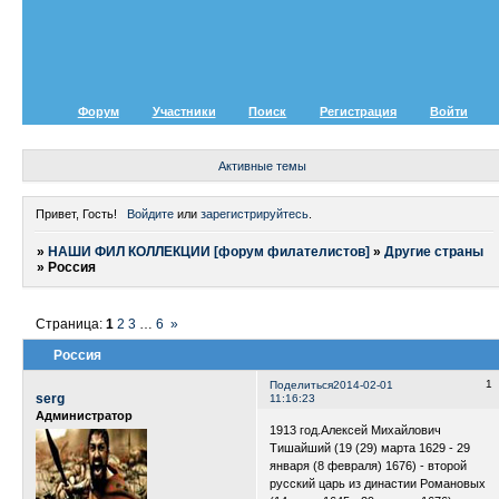
Форум
Участники
Поиск
Регистрация
Войти
Активные темы
Привет, Гость!
Войдите
или
зарегистрируйтесь
.
»
НАШИ ФИЛ КОЛЛЕКЦИИ [форум филателистов]
»
Другие страны
»
Россия
Страница:
1
2
3
…
6
»
Россия
1
Поделиться
2014-02-01
serg
11:16:23
Администратор
1913 год.Алексей Михайлович
Тишайший (19 (29) марта 1629 - 29
января (8 февраля) 1676) - второй
русский царь из династии Романовых