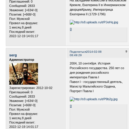
На заседании комиссии в Московском
Приглашений:
0
Кремле, Екатерина II в Инкерманском
Сообщений:
2833
дворцевКрыму, Императрица
Уважение:
[+634/-0]
Екатерина II (1729-1796)
Позитив:
[+668/-0]
Пол:
Мужской
Провел на форуме:
1 месяц 8 дней
0
Последний визит:
2022-12-19 14:01:17
9
Поделиться
2014-02-08
serg
08:49:29
Администратор
2004, 10 сентября. История
Российского государства. 250 лет со
дня рождения российского
императора Павла I
Павел I - государственный деятель,
Магистр Мальтийского Ордена,
Зарегистрирован
: 2012-10-02
Портрет Павла I
Приглашений:
0
Сообщений:
2833
Уважение:
[+634/-0]
Позитив:
[+668/-0]
0
Пол:
Мужской
Провел на форуме:
1 месяц 8 дней
Последний визит:
2022-12-19 14:01:17