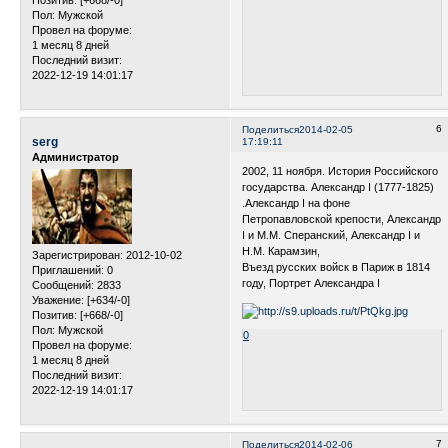
Позитив:
[+668/-0]
Пол:
Мужской
Провел на форуме:
1 месяц 8 дней
Последний визит:
2022-12-19 14:01:17
6
Поделиться
2014-02-05
serg
17:19:11
Администратор
2002, 11 ноября. История Российского
государства. Александр I (1777-1825)
.Александр I на фоне
Петропавловской крепости, Александр
I и М.М. Сперанский, Александр I и
Н.М. Карамзин,
Зарегистрирован
: 2012-10-02
Въезд русских войск в Париж в 1814
Приглашений:
0
году, Портрет Александра I
Сообщений:
2833
Уважение:
[+634/-0]
Позитив:
[+668/-0]
Пол:
Мужской
0
Провел на форуме:
1 месяц 8 дней
Последний визит:
2022-12-19 14:01:17
7
Поделиться
2014-02-06