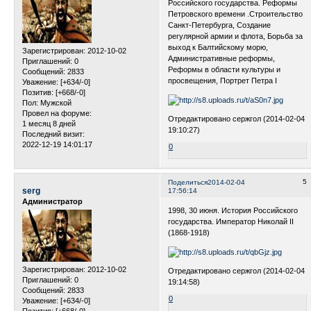
Российского государства. Реформы
Петровского времени .Строительство
Санкт-Петербурга, Создание
регулярной армии и флота, Борьба за
выход к Балтийскому морю,
Зарегистрирован
: 2012-10-02
Административные реформы,
Приглашений:
0
Реформы в области культуры и
Сообщений:
2833
просвещения, Портрет Петра I
Уважение:
[+634/-0]
Позитив:
[+668/-0]
Пол:
Мужской
Провел на форуме:
Отредактировано сержгол (2014-02-04
1 месяц 8 дней
19:10:27)
Последний визит:
2022-12-19 14:01:17
0
5
Поделиться
2014-02-04
serg
17:56:14
Администратор
1998, 30 июня. История Российского
государства. Император Николай II
(1868-1918)
Зарегистрирован
: 2012-10-02
Отредактировано сержгол (2014-02-04
Приглашений:
0
19:14:58)
Сообщений:
2833
0
Уважение:
[+634/-0]