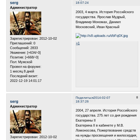
serg
18:07:24
Администратор
2003, 4 марта. История Российского
государства. Ярослав Мудрый,
Владимир Мономах, Даниил
Московский, Иван Красный
Зарегистрирован
: 2012-10-02
Приглашений:
0
+1
Сообщений:
2833
Уважение:
[+634/-0]
Позитив:
[+668/-0]
Пол:
Мужской
Провел на форуме:
1 месяц 8 дней
Последний визит:
2022-12-19 14:01:17
8
Поделиться
2014-02-07
serg
18:37:26
Администратор
2004, 27 апреля. История Российского
государства. 275 лет со дня рождения
Екатерины II
Екатерина II в кабинете у М.В.
Ломоносова, Пожертвование средств
на нужды просвещения и милосердия,
Зарегистрирован
: 2012-10-02