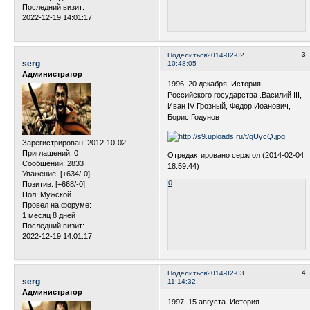
Последний визит:
2022-12-19 14:01:17
3
Поделиться
2014-02-02
serg
10:48:05
Администратор
1996, 20 декабря. История
Российского государства .Василий III,
Иван IV Грозный, Федор Иоанович,
Борис Годунов
Зарегистрирован
: 2012-10-02
Приглашений:
0
Отредактировано сержгол (2014-02-04
Сообщений:
2833
18:59:44)
Уважение:
[+634/-0]
0
Позитив:
[+668/-0]
Пол:
Мужской
Провел на форуме:
1 месяц 8 дней
Последний визит:
2022-12-19 14:01:17
4
Поделиться
2014-02-03
serg
11:14:32
Администратор
1997, 15 августа. История