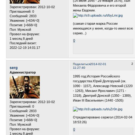
(14 июля 1645 - 29 января 1676), сын
Михаила Фёдоровича и его второй
Зарегистрирован
: 2012-10-02
жены Евдокии.
Приглашений:
0
Сообщений:
2833
Уважение:
[+634/-0]
(самая старая марка России
Позитив:
[+668/-0]
имеющаяся у меня, когда-то имел всю
Пол:
Мужской
серию...)
Провел на форуме:
1 месяц 8 дней
0
Последний визит:
2022-12-19 14:01:17
2
Поделиться
2014-02-01
serg
11:27:40
Администратор
1995 год.История Российского
государства.Юрий Долгорукий (ок.
1090 - 1157), Александр Невский (1220
- 1263), Михаил Ярославич (1271 -
1318), Дмитрий Донской (1350 - 1389),
Иван III Васильевич (1440 -1505)
Зарегистрирован
: 2012-10-02
Приглашений:
0
Сообщений:
2833
Уважение:
[+634/-0]
Отредактировано сержгол (2014-02-04
Позитив:
[+668/-0]
18:53:26)
Пол:
Мужской
Провел на форуме:
0
1 месяц 8 дней