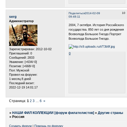
10
Поделиться
2014-02-09
serg
09:48:11
Администратор
2004, 7 октября. История Российского
государства. 850 лет со дня рождения
Всеволода Большое Гнездо.Портрет
Всеволода Большое Гнездо.
Зарегистрирован
: 2012-10-02
Приглашений:
0
0
Сообщений:
2833
Уважение:
[+634/-0]
Позитив:
[+668/-0]
Пол:
Мужской
Провел на форуме:
1 месяц 8 дней
Последний визит:
2022-12-19 14:01:17
Страница:
1
2
3
…
6
»
»
НАШИ ФИЛ КОЛЛЕКЦИИ [форум филателистов]
»
Другие страны
»
Россия
Создать форум
|
Помощь по форуму