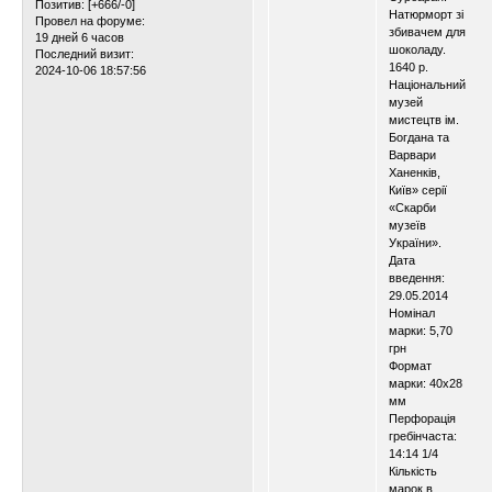
Позитив:
[+666/-0]
Натюрморт зі
Провел на форуме:
збивачем для
19 дней 6 часов
шоколаду.
Последний визит:
1640 р.
2024-10-06 18:57:56
Національний
музей
мистецтв ім.
Богдана та
Варвари
Ханенків,
Київ» серії
«Скарби
музеїв
України».
Дата
введення:
29.05.2014
Номінал
марки: 5,70
грн
Формат
марки: 40х28
мм
Перфорація
гребінчаста:
14:14 1/4
Кількість
марок в