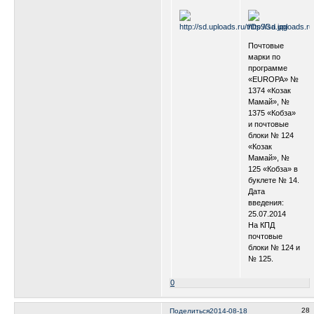
Почтовые
марки по
программе
«EUROPA» №
1374 «Козак
Мамай», №
1375 «Кобза»
и почтовые
блоки № 124
«Козак
Мамай», №
125 «Кобза» в
буклете № 14.
Дата
введения:
25.07.2014
На КПД
почтовые
блоки № 124 и
№ 125.
0
28
Поделиться
2014-08-18