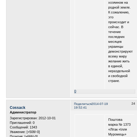
хозяином на
родной земле.
К сожалению,
это
происходит и
сейчас. В
течение
последних
месяцев
украинцы
демонстрируют
всему миру
желание жить
в единой,
нераздельной
и свободной
стране.
0
24
Поделиться
2014-07-19
Cossack
19:52:41
Администратор
Зарегистрирован
: 2012-10-01
Поштова
Приглашений:
0
марка № 1373
Сообщений:
1343
«Літак «Ілля
Уважение:
[+508/-0]
Муромець»
Позитив:
[+666/-0]