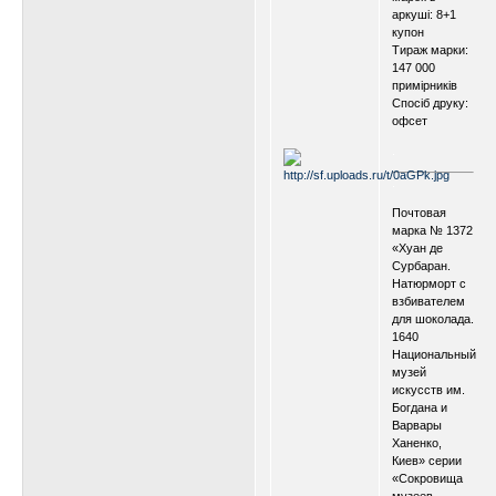
аркуші: 8+1
купон
Тираж марки:
147 000
примірників
Спосіб друку:
офсет
.
.
Почтовая
марка № 1372
«Хуан де
Сурбаран.
Натюрморт с
взбивателем
для шоколада.
1640
Национальный
музей
искусств им.
Богдана и
Варвары
Ханенко,
Киев» серии
«Сокровища