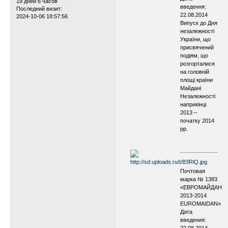
19 дней 6 часов
введення:
Последний визит:
22.08.2014
2024-10-06 18:57:56
Випуск до Дня
незалежності
України, що
присвячений
подіям, що
розгорталися
на головній
площі країни
Майдані
Незалежності
наприкінці
2013 –
початку 2014
рр.
.
.
Почтовая
марка № 1383
«ЕВРОМАЙДАН
2013-2014
EUROMAIDAN»
Дата
введения:
22.08.2014