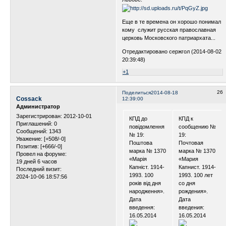
Еще в те времена он хорошо понимал
кому служит русская православная
церковь Московского патриархата...
Отредактировано сержгол (2014-08-02
20:39:48)
+1
26
Поделиться
2014-08-18
Cossack
12:39:00
Администратор
Зарегистрирован
: 2012-10-01
КПД до
КПД к
Приглашений:
0
повідомлення
сообщению №
Сообщений:
1343
№ 19:
19:
Уважение:
[+508/-0]
Поштова
Почтовая
Позитив:
[+666/-0]
марка № 1370
марка № 1370
Провел на форуме:
«Марія
«Мария
19 дней 6 часов
Капніст. 1914-
Капнист. 1914-
Последний визит:
1993. 100
1993. 100 лет
2024-10-06 18:57:56
років від дня
со дня
народження».
рождения».
Дата
Дата
введення:
введения:
16.05.2014
16.05.2014