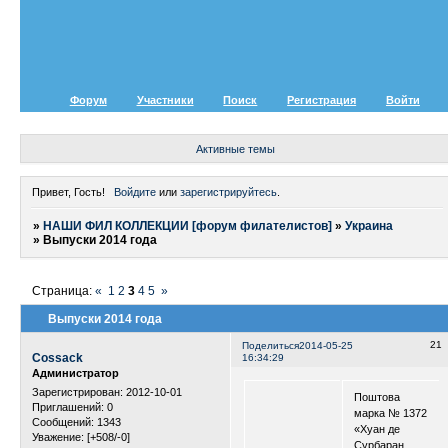
Форум
Участники
Поиск
Регистрация
Войти
Активные темы
Привет, Гость!
Войдите
или
зарегистрируйтесь
.
»
НАШИ ФИЛ КОЛЛЕКЦИИ [форум филателистов]
»
Украина
»
Выпуски 2014 года
Страница:
«
1
2
3
4
5
»
Выпуски 2014 года
21
Поделиться
2014-05-25
Cossack
16:34:29
Администратор
Зарегистрирован
: 2012-10-01
Поштова
Приглашений:
0
марка № 1372
Сообщений:
1343
«Хуан де
Уважение:
[+508/-0]
Сурбаран.