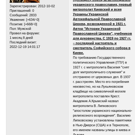
украинского православия, первый
Зарегистрирован
: 2012-10-02
митрополит Киевский и всея
Приглашений:
0
Украины Украинской
Сообщений:
2833
Автокефальной Православной
Уважение:
[+634/-0]
Церкви, возрожденной в 1921 г.
Позитив:
[+668/-0]
Пол:
Мужской
Автор "Истории Украинской
Провел на форуме:
Православной Церкви", учебников
1 месяц 8 дней
для духовенства. С 1919 по 1927 гг.
Последний визит:
– последний настоятель и
2022-12-19 14:01:17
смотритель Софийского собора в
Киеве.
По требованию Государственного
политического Управления (ГПУ) в
1927 г. с митрополита Василия "снят
долг митрополичьего служения" и
отстранено от церковных дел. В 1937
г. расстрелян. Место его погребения
неизвестно, но на Лукьяновском
кладбище на символичной могиле
митрополита поставлен Крест.
Академик А.Крымский назвал
митрополита В. Липковского
"апостолом украинского национально-
религиозного возрождения". Василию
Липковскому установлены памятники
в Нью-Джерси (США) и в Тернополе,
его именем названы улицы в киева и
Львове.