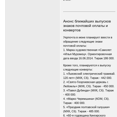
.
.
Анонс ближайших выпусков
знаков почтовой оплаты и
конвертов
Укрпочта в июне планирует ввести в
обращение следующие знаки
почтовой оплаты:
1. Марка художественная «Самолет
«Илья Муромец». Ориентировочная
дата ввода 16.06.2014. Тираж 186 000.
Кроме того, планируются к выпуску
следующие конверты:
1. «Львовский электрический трамвай.
120 лет» (МХК, С6). Тираж - 442 000.
2. «Свято-Георгиевская церковь г.
Любомль» (МХК, С6). Тираж - 450 000.
3. «Павел Дубинда» (МХК, С6). Тираж
- 400 000.
4. «Марко Черемшина» (КОМ, С6).
Тираж - 400 000.
5. «Праздник полтавской галушки»
(МХК, С6). Тираж - 485 000.
6. «60-я годовщина Кингирского