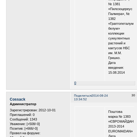
№ 1381
«Пилозоцереус
Палмера», №
1382
«Граптопеталум
белум»
коллекции
суккулентных
растений и
кактусов НБС
им. М.М.
Гришко.
Дата
введения:
15.08.2014
0
30
Поделиться
2014-08-24
Cossack
13:34:52
Администратор
Зарегистрирован
: 2012-10-01
Поштова
Приглашений:
0
марка № 1383
Сообщений:
1343
«ЄВРОМАЙДАН
Уважение:
[+508/-0]
2013-2014
Позитив:
[+666/-0]
EUROMAIDAN»
Провел на форуме:
Дата