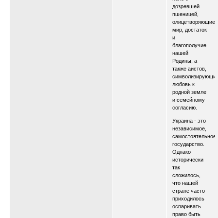
дозревшей
пшеницей,
олицетворяющие
мир, достаток
и
благополучие
нашей
Родины, а
также аистов,
символизирующи
любовь к
родной земле
и семейному
согласию.
Украина - это
независимое,
самостоятельное
государство.
Однако
исторически
так
сложилось,
что нашей
стране часто
приходилось
оспаривать
право быть