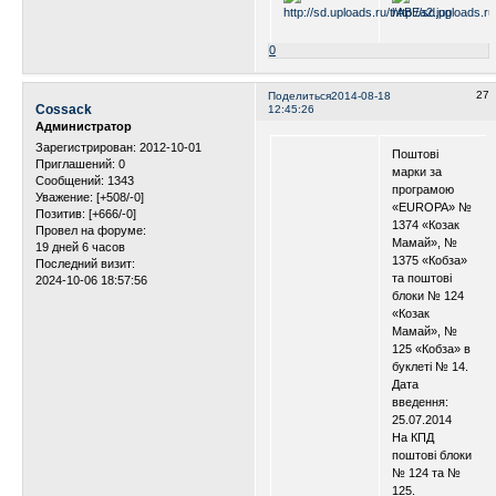
0
27
Поделиться
2014-08-18
Cossack
12:45:26
Администратор
Зарегистрирован
: 2012-10-01
Поштові
Приглашений:
0
марки за
Сообщений:
1343
програмою
Уважение:
[+508/-0]
«EUROPA» №
Позитив:
[+666/-0]
1374 «Козак
Провел на форуме:
Мамай», №
19 дней 6 часов
1375 «Кобза»
Последний визит:
та поштові
2024-10-06 18:57:56
блоки № 124
«Козак
Мамай», №
125 «Кобза» в
буклеті № 14.
Дата
введення:
25.07.2014
На КПД
поштові блоки
№ 124 та №
125.