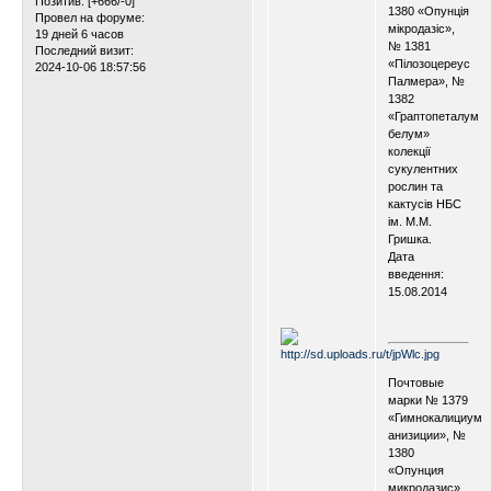
Позитив:
[+666/-0]
1380 «Опунція
Провел на форуме:
мікродазіс»,
19 дней 6 часов
№ 1381
Последний визит:
«Пілозоцереус
2024-10-06 18:57:56
Палмера», №
1382
«Граптопеталум
белум»
колекції
сукулентних
рослин та
кактусів НБС
ім. М.М.
Гришка.
Дата
введення:
15.08.2014
.
.
Почтовые
марки № 1379
«Гимнокалициум
анизиции», №
1380
«Опунция
микродазис»,