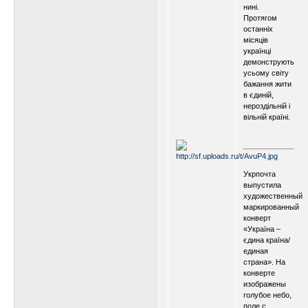
нині.
Протягом
останніх
місяців
українці
демонструють
усьому світу
бажання жити
в єдиній,
нероздільній і
вільній країні.
.
.
Укрпочта
выпустила
художественный
маркированный
конверт
«Україна –
єдина країна/
единая
страна». На
конверте
изображены
голубое небо,
поле с