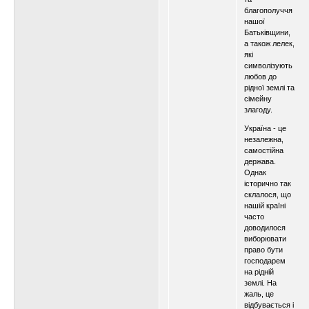
благополуччя
нашої
Батьківщини,
а також лелек,
які
символізують
любов до
рідної землі та
сімейну
злагоду.
Україна - це
незалежна,
самостійна
держава.
Однак
історично так
склалося, що
нашій країні
часто
доводилося
виборювати
право бути
господарем
на рідній
землі. На
жаль, це
відбувається і