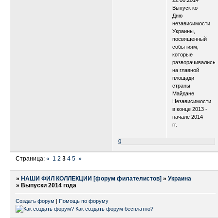
Выпуск ко
Дню
независимости
Украины,
посвященный
событиям,
которые
разворачивались
на главной
площади
страны
Майдане
Независимости
в конце 2013 -
начале 2014
гг.
0
Страница:
«
1
2
3
4
5
»
»
НАШИ ФИЛ КОЛЛЕКЦИИ [форум филателистов]
»
Украина
»
Выпуски 2014 года
Создать форум
|
Помощь по форуму