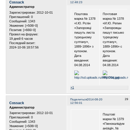
Cossack
12:48:23
Администратор
Зарегистрирован
: 2012-10-01
Поштова
Почтовая
Приглашений:
0
марка № 1378
марка № 1378
Сообщений:
1343
«І.Ю. Рєпін
«И.Ю. Репин
Уважение:
[+508/-0]
«Запорожці
«Запорожцы
Позитив:
[+666/-0]
пишуть листа
пишут письмо
Провел на форуме:
турецькому
турецкому
19 дней 6 часов
султану»,
султану»,
Последний визит:
1889-1896» з
1889-1896» с
2024-10-06 18:57:56
купоном.
купоном.
Дата
Дата
введення:
введения:
04.08.2014
04.08.2014
+1
29
Поделиться
2014-08-20
Cossack
12:56:01
Администратор
Зарегистрирован
: 2012-10-01
Поштові
Приглашений:
0
марки № 1379
Сообщений:
1343
«Гімнокаліціум
Уважение:
[+508/-0]
анізіціі», №