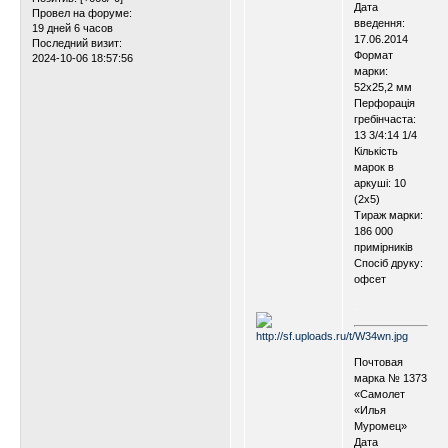
Дата
Провел на форуме:
введення:
19 дней 6 часов
17.06.2014
Последний визит:
Формат
2024-10-06 18:57:56
марки:
52х25,2 мм
Перфорація
гребінчаста:
13 3/4:14 1/4
Кількість
марок в
аркуші: 10
(2х5)
Тираж марки:
186 000
примірників
Спосіб друку:
офсет
.
.
Почтовая
марка № 1373
«Самолет
«Илья
Муромец»
Дата