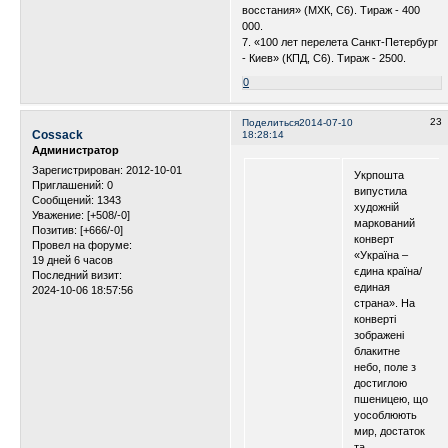
восстания» (МХК, С6). Тираж - 400
000.
7. «100 лет перелета Санкт-Петербург
- Киев» (КПД, С6). Тираж - 2500.
0
23
Поделиться
2014-07-10
Cossack
18:28:14
Администратор
Зарегистрирован
: 2012-10-01
Укрпошта
Приглашений:
0
випустила
Сообщений:
1343
художній
Уважение:
[+508/-0]
маркований
Позитив:
[+666/-0]
конверт
Провел на форуме:
«Україна –
19 дней 6 часов
єдина країна/
Последний визит:
единая
2024-10-06 18:57:56
страна». На
конверті
зображені
блакитне
небо, поле з
достиглою
пшеницею, що
уособлюють
мир, достаток
та