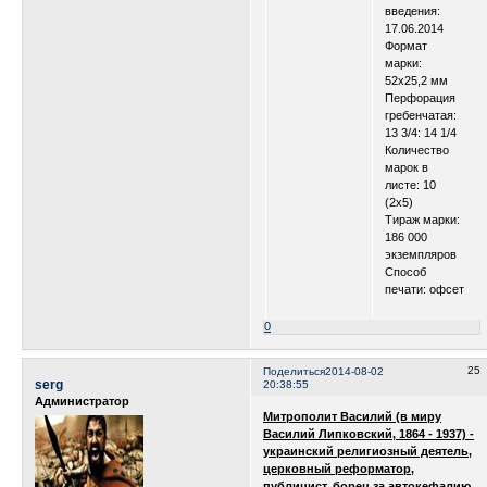
введения:
17.06.2014
Формат
марки:
52х25,2 мм
Перфорация
гребенчатая:
13 3/4: 14 1/4
Количество
марок в
листе: 10
(2х5)
Тираж марки:
186 000
экземпляров
Способ
печати: офсет
0
25
Поделиться
2014-08-02
serg
20:38:55
Администратор
Митрополит Василий (в миру
Василий Липковский, 1864 - 1937) -
украинский религиозный деятель,
церковный реформатор,
публицист, борец за автокефалию