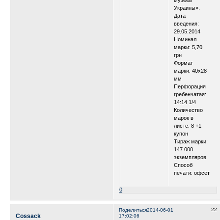
музеев
Украины».
Дата
введения:
29.05.2014
Номинал
марки: 5,70
грн
Формат
марки: 40х28
мм
Перфорация
гребенчатая:
14:14 1/4
Количество
марок в
листе: 8 +1
купон
Тираж марки:
147 000
экземпляров
Способ
печати: офсет
0
22
Поделиться
2014-06-01
Cossack
17:02:06