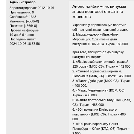
Администратор
Анонс найближчих випусків
Зарегистрирован
: 2012-10-01
знаків поштової оплати та
Приглашений:
0
конвертів
Сообщений:
1343
Уважение:
[+508/-0]
Укрпошта у червні планує ввести в
Позитив:
[+666/-0]
обіг наступні знаки поштової оплати:
Провел на форуме:
1. Марка художня «Літак «Ілля
19 дней 6 часов
Муромець». Орієнтовна дата
Последний визит:
2024-10-06 18:57:56
введення 16.06.2014. Тираж 186 000.
Крім того, плануються до випуску
наступні конверти:
1. «Львівський електричний трамвай.
120 років» (МХК, С6). Тираж – 442 000.
2. «Свято-Георгіївська церква м.
Любомль» (МХК, С6). Тираж – 450 000.
3. «Павло Дубинда» (МХК, С6). Тираж
- 400 000.
4. «Марко Черемшина» (КОМ, С6).
Тираж - 400 000.
5. «Свято полтавської галушки» (МХК,
С6). Тираж - 485 000.
6. «60-і роковини Кінгірського
повстання» (МХК, С6). Тираж - 400
000.
7. «100 років перельоту Санкт-
Петербург – Київ» (КПД, С6). Тираж –
2 500.