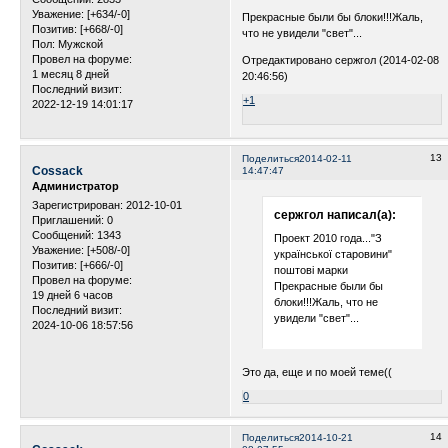
Уважение:
[+634/-0]
Прекрасные были бы блоки!!!Жаль,
Позитив:
[+668/-0]
что не увидели "свет"...
Пол:
Мужской
Провел на форуме:
Отредактировано сержгол (2014-02-08
1 месяц 8 дней
20:46:56)
Последний визит:
+1
2022-12-19 14:01:17
13
Поделиться
2014-02-11
Cossack
14:47:47
Администратор
Зарегистрирован
: 2012-10-01
сержгол написал(а):
Приглашений:
0
Сообщений:
1343
Проект 2010 года..."З
Уважение:
[+508/-0]
української старовини"
Позитив:
[+666/-0]
поштові марки
Провел на форуме:
Прекрасные были бы
19 дней 6 часов
блоки!!!Жаль, что не
Последний визит:
увидели "свет"...
2024-10-06 18:57:56
Это да, еще и по моей теме((
0
14
Поделиться
2014-10-21