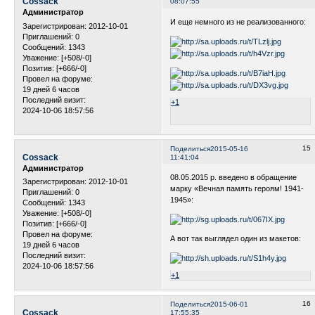
Cossack
08:07:55
Администратор
И еще немного из не реализованного:
Зарегистрирован
: 2012-10-01
Приглашений:
0
Сообщений:
1343
Уважение:
[+508/-0]
Позитив:
[+666/-0]
Провел на форуме:
19 дней 6 часов
Последний визит:
+1
2024-10-06 18:57:56
15
Поделиться
2015-05-16
Cossack
11:41:04
Администратор
08.05.2015 р. введено в обращение
Зарегистрирован
: 2012-10-01
марку «Вечная память героям! 1941-
Приглашений:
0
1945»:
Сообщений:
1343
Уважение:
[+508/-0]
Позитив:
[+666/-0]
Провел на форуме:
А вот так выглядел один из макетов:
19 дней 6 часов
Последний визит:
2024-10-06 18:57:56
+1
16
Поделиться
2015-06-01
Cossack
17:55:35