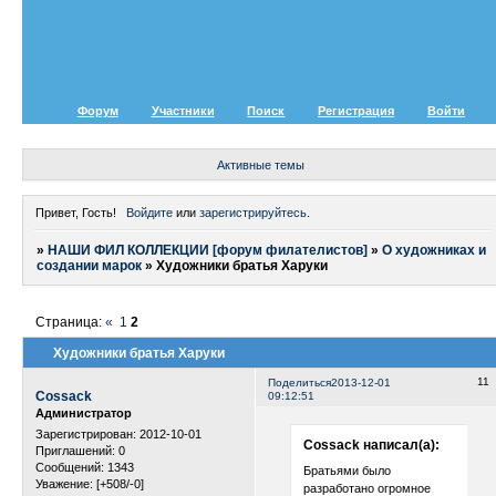
Форум
Участники
Поиск
Регистрация
Войти
Активные темы
Привет, Гость!
Войдите
или
зарегистрируйтесь
.
»
НАШИ ФИЛ КОЛЛЕКЦИИ [форум филателистов]
»
О художниках и
создании марок
»
Художники братья Харуки
Страница:
«
1
2
Художники братья Харуки
11
Поделиться
2013-12-01
Cossack
09:12:51
Администратор
Зарегистрирован
: 2012-10-01
Cossack написал(а):
Приглашений:
0
Сообщений:
1343
Братьями было
Уважение:
[+508/-0]
разработано огромное