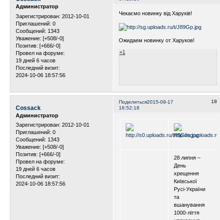
Администратор
Чекаємо новинку від Харуків!
Зарегистрирован
: 2012-10-01
Приглашений:
0
Сообщений:
1343
Уважение:
[+508/-0]
Ожидаем новинку от Харуков!
Позитив:
[+666/-0]
+1
Провел на форуме:
19 дней 6 часов
Последний визит:
2024-10-06 18:57:56
18
Поделиться
2015-09-17
Cossack
16:52:18
Администратор
Зарегистрирован
: 2012-10-01
Приглашений:
0
Сообщений:
1343
Уважение:
[+508/-0]
Позитив:
[+666/-0]
28 липня –
Провел на форуме:
День
19 дней 6 часов
хрещення
Последний визит:
Київської
2024-10-06 18:57:56
Русі-України
та
вшанування
1000-ліття