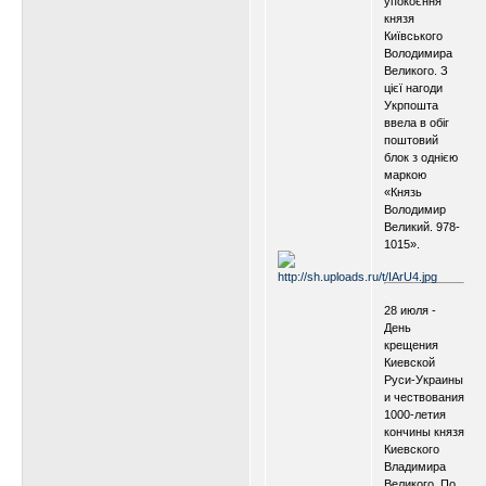
упокоєння
князя
Київського
Володимира
Великого. З
цієї нагоди
Укрпошта
ввела в обіг
поштовий
блок з однією
маркою
«Князь
Володимир
Великий. 978-
1015».
.
.
28 июля -
День
крещения
Киевской
Руси-Украины
и чествования
1000-летия
кончины князя
Киевского
Владимира
Великого. По