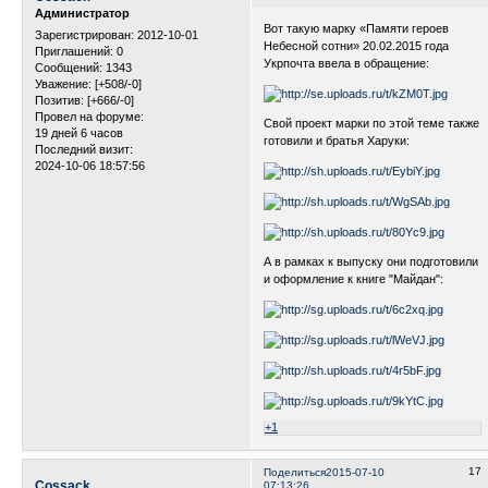
Администратор
Вот такую марку «Памяти героев
Зарегистрирован
: 2012-10-01
Небесной сотни» 20.02.2015 года
Приглашений:
0
Укрпочта ввела в обращение:
Сообщений:
1343
Уважение:
[+508/-0]
Позитив:
[+666/-0]
Провел на форуме:
Свой проект марки по этой теме также
19 дней 6 часов
готовили и братья Харуки:
Последний визит:
2024-10-06 18:57:56
А в рамках к выпуску они подготовили
и оформление к книге "Майдан":
+1
17
Поделиться
2015-07-10
Cossack
07:13:26