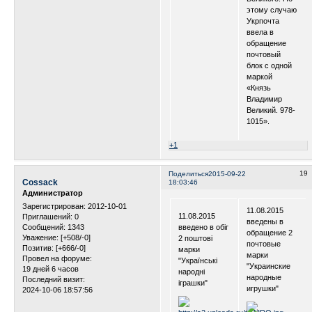
этому случаю
Укрпочта
ввела в
обращение
почтовый
блок с одной
маркой
«Князь
Владимир
Великий. 978-
1015».
+1
19
Поделиться
2015-09-22
Cossack
18:03:46
Администратор
Зарегистрирован
: 2012-10-01
11.08.2015
11.08.2015
Приглашений:
0
введены в
введено в обіг
Сообщений:
1343
обращение 2
Уважение:
[+508/-0]
2 поштові
почтовые
Позитив:
[+666/-0]
марки
марки
Провел на форуме:
"Українські
"Украинские
19 дней 6 часов
народні
народные
Последний визит:
іграшки"
игрушки"
2024-10-06 18:57:56