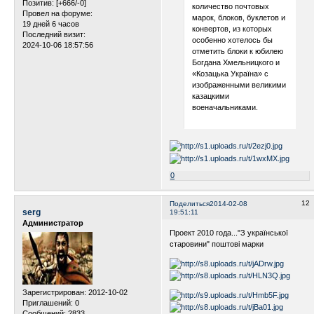
Позитив:
[+666/-0]
количество почтовых
Провел на форуме:
марок, блоков, буклетов и
19 дней 6 часов
конвертов, из которых
Последний визит:
особенно хотелось бы
2024-10-06 18:57:56
отметить блоки к юбилею
Богдана Хмельницкого и
«Козацька Україна» с
изображенными великими
казацкими
военачальниками.
0
12
Поделиться
2014-02-08
serg
19:51:11
Администратор
Проект 2010 года..."З української
старовини" поштові марки
Зарегистрирован
: 2012-10-02
Приглашений:
0
Сообщений:
2833