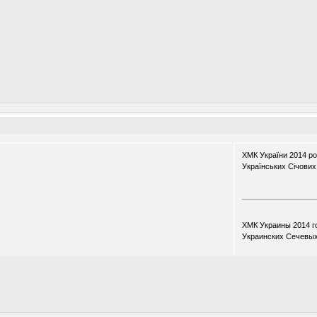
ХМК України 2014 ро
Українських Січових 
.
.
ХМК Украины 2014 го
Украинских Сечевых