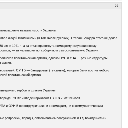
26
ровозглашение независимости Украины.
ивал людей миллионами (в том числе русских), Степан Бандера этого не делал.
 июня 1941 г., а за отказ присягнуть немецкому оккупационному
оролись, — за независимую, соборную и самостоятельную Украину.
раинская повстанческая армия), однако ОУН и УПА — разные структуры.
я армия.
ерманией. ОУН Б — бандеровцы (те самые), которые были против любого
ской повстанческой армии).
 шевроны с гербом и флагом Украины.
ерждён УГBP и введён приказом ГВШ, ч.7, от 19 июля.
УПА и ОУН Б не сотрудничали ни с немецким, ни с коммунистическим
ные репрессии, парады, обменивались вооружением и т.д. Коммунисты и