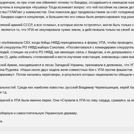
рудничали, но при этом они обвиняют почему-то Бандеру, отсидевшего в немецком кон
учены в концлагере «Аушвиц».Тогда возникает вопрос: кто чей пособник на самом де
тва ГУЛАГов» у коммунистов. Они помогали друг продовольствием за счёт голодомор
 Бандера сидел в концлагере, а большинство его семьи было репрессировано под раз
оянной армией СССР, а все «спины», в которые могли «стрелять», могли быть только
 является то, что УПА не оккупировала чужие земли, а действовала только на своей 
 опубликовала СБУ, когда бойцы НКВД переодевались в форму УПА, чтобы проводить 
й спецгруппы РО НКВД майора Соколова. «Посоветовался с командирами спецгруппы, 
л людей, стоящих на учёте РО НКВД, как имеющих связь с бандитам, и их допрашивать
м (!), дабы избежать столкновений и вести изучение повстанцев, ковпаковцы сами ма
сной Армии, находившиеся в лесах Западной Украины, признавали в дневниках, что У
на Руднева: «Наши около двух недель вели совместные бои с УПА против фашистов. 
державу». Потом начались переговоры, в результате которых националисты обещали 
льностей. Среди них наиболее известны: русский Владимир Черемошинцев, еврей Хас
 т.д.
рачей в УПА были именно евреи. Они «Служили в УПА по зову сердца, сражаясь за не
оборную и самостоятельную Украинскую державу.
а.