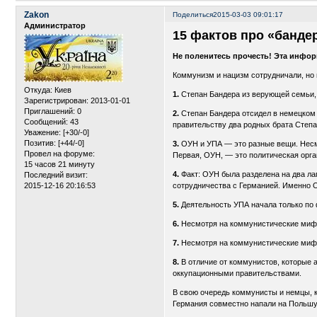
Zakon
Поделиться
2015-03-03 09:01:17
Администратор
15 фактов про «банде
Не поленитесь прочесть! Эта инфор
Коммунизм и нацизм сотрудничали, но 
Откуда:
Киев
1.
Степан Бандера из верующей семьи, о
Зарегистрирован
: 2013-01-01
Приглашений:
0
2.
Степан Бандера отсидел в немецком к
Сообщений:
43
правительству два родных брата Степа
Уважение:
[+30/-0]
Позитив:
[+44/-0]
3.
ОУН и УПА — это разные вещи. Несмо
Провел на форуме:
Первая, ОУН, — это политическая орг
15 часов 21 минуту
4.
Факт: ОУН была разделена на два ла
Последний визит:
сотрудничества с Германией. Именно О
2015-12-16 20:16:53
5.
Деятельность УПА начала только по ф
6.
Несмотря на коммунистические мифы,
7.
Несмотря на коммунистические мифы,
8.
В отличие от коммунистов, которые 
оккупационными правительствами.
В свою очередь коммунисты и немцы, к
Германия совместно напали на Польшу,