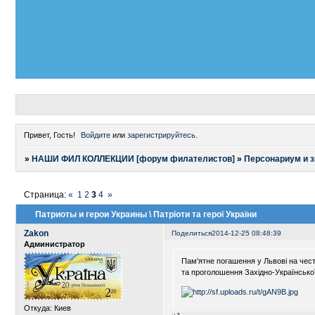
Привет, Гость!
Войдите
или
зарегистрируйтесь
.
»
НАШИ ФИЛ КОЛЛЕКЦИИ [форум филателистов]
»
Персонариум и 
Страница:
«
1
2
3
4
»
Патриоты и герои Украины \ Патріоти та герої України
Zakon
Поделиться
2014-12-25 08:48:39
Администратор
Пам'ятне погашення у Львові на чест
та проголошення Західно-Української
Откуда:
Киев