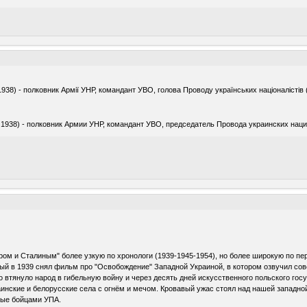
938) - полковник Армії УНР, командант УВО, голова Проводу українських націоналістів
 1938) - полковник Армии УНР, командант УВО, председатель Провода украинских нац
ом и Сталиным" более узкую по хронологи (1939-1945-1954), но более широкую по пер
орый в 1939 снял фильм про "Освобождение" Западной Украиной, в котором озвучил со
 втянуло народ в гибельную войну и через десять дней искусственного польского го
аинские и белорусские села с огнём и мечом. Кровавый ужас стоял над нашей западно
тые бойцами УПА.