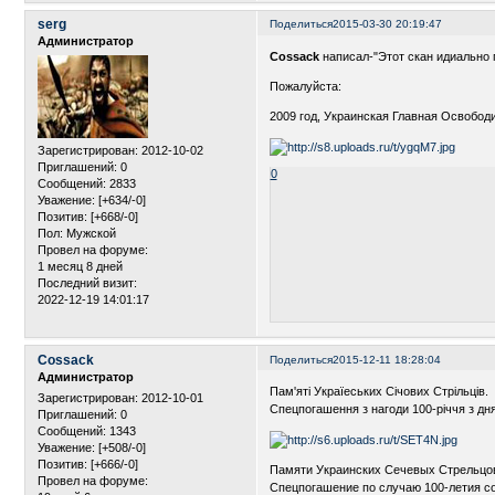
serg
Поделиться
2015-03-30 20:19:47
Администратор
Cossack
написал-"Этот скан идиально п
Пожалуйста:
2009 год, Украинская Главная Освободи
Зарегистрирован
: 2012-10-02
Приглашений:
0
0
Сообщений:
2833
Уважение:
[+634/-0]
Позитив:
[+668/-0]
Пол:
Мужской
Провел на форуме:
1 месяц 8 дней
Последний визит:
2022-12-19 14:01:17
Cossack
Поделиться
2015-12-11 18:28:04
Администратор
Пам'яті Україеських Січових Стрільців.
Зарегистрирован
: 2012-10-01
Спецпогашення з нагоди 100-річчя з дня 
Приглашений:
0
Сообщений:
1343
Уважение:
[+508/-0]
Позитив:
[+666/-0]
Памяти Украинских Сечевых Стрельцо
Провел на форуме:
Спецпогашение по случаю 100-летия со