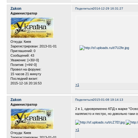
Zakon
Поделиться
2014-12-29 16:31:27
Администратор
Откуда:
Киев
Зарегистрирован
: 2013-01-01
Приглашений:
0
Сообщений:
43
Уважение:
[+30/-0]
Позитив:
[+44/-0]
Провел на форуме:
15 часов 21 минуту
Последний визит:
2015-12-16 20:16:53
+1
Zakon
Поделиться
2015-01-08 19:14:13
Администратор
2 в 1, одновременно КПД к марке "Ос
наляписто и пестро, но довольно таки 
+1
Откуда:
Киев
Зарегистрирован
: 2013-01-01