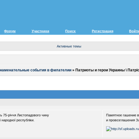
Форум
Участники
Поиск
Регистрация
Войт
Активные темы
знаменательные события в филателии
»
Патриоты и герои Украины \ Патріо
ь 75-річчя Листопадового чину
Памятное гашение во
 народної республіки.
и провозглашения З