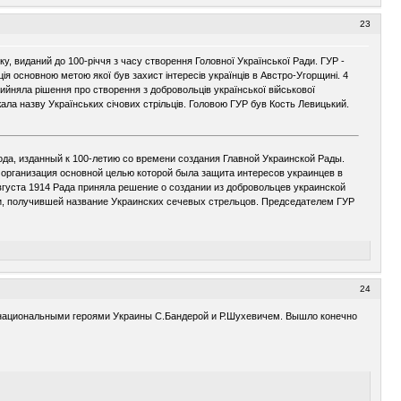
23
у, виданий до 100-річчя з часу створення Головної Української Ради. ГУР -
ція основною метою якої був захист інтересів українців в Австро-Угорщинi. 4
ийняла рішення про створення з добровольців української військової
жала назву Українських січових стрільців. Головою ГУР був Кость Левицький.
да, изданный к 100-летию со времени создания Главной Украинской Рады.
 организация основной целью которой была защита интересов украинцев в
вгуста 1914 Рада приняла решение о создании из добровольцев украинской
и, получившей название Украинских сечевых стрельцов. Председателем ГУР
24
и национальными героями Украины С.Бандерой и Р.Шухевичем. Вышло конечно