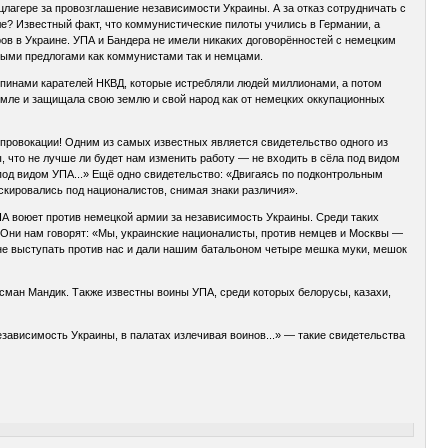
цлагере за провозглашение независимости Украины. А за отказ сотрудничать с
ле? Известный факт, что коммунистические пилоты учились в Германии, а
ов в Украине. УПА и Бандера не имели никаких договорённостей с немецким
ными предлогами как коммунистами так и немцами.
 спинами карателей НКВД, которые истребляли людей миллионами, а потом
земле и защищала свою землю и свой народ как от немецких оккупационных
провокации! Одним из самых известных является свидетельство одного из
что не лучше ли будет нам изменить работу — не входить в сёла под видом
 под видом УПА...» Ещё одно свидетельство: «Двигаясь по подконтрольным
скировались под националистов, снимая знаки различия».
ПА воюет против немецкой армии за независимость Украины. Среди таких
Они нам говорят: «Мы, украинские националисты, против немцев и Москвы —
не выступать против нас и дали нашим батальоном четыре мешка муки, мешок
ман Мандик. Также известны воины УПА, среди которых белорусы, казахи,
зависимость Украины, в палатах излечивая воинов...» — такие свидетельства