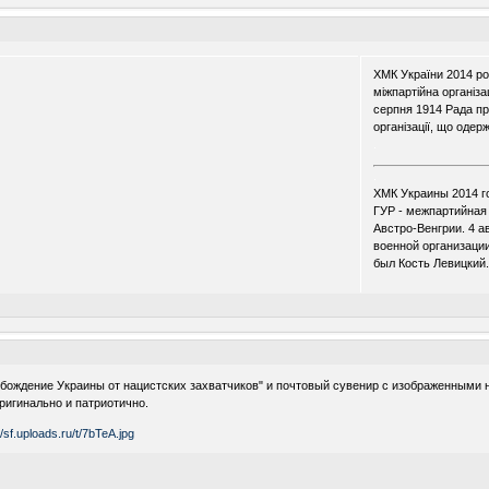
ХМК України 2014 рок
міжпартійна організа
серпня 1914 Рада пр
організації, що одер
.
.
ХМК Украины 2014 го
ГУР - межпартийная
Австро-Венгрии. 4 а
военной организаци
был Кость Левицкий.
вобождение Украины от нацистских захватчиков" и почтовый сувенир с изображенным
оригинально и патриотично.