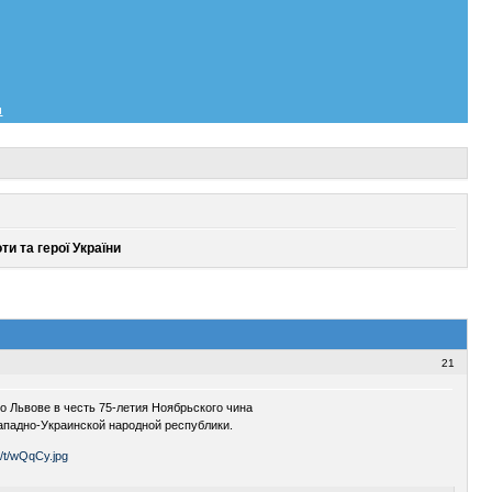
и
ти та герої України
21
 Львове в честь 75-летия Ноябрьского чина
ападно-Украинской народной республики.