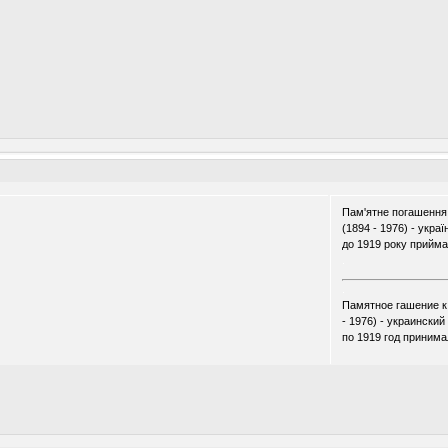
Пам'ятне погашення 
(1894 - 1976) - укра
до 1919 року приймав
.
.
Памятное гашение к 
- 1976) - украинский
по 1919 год принима