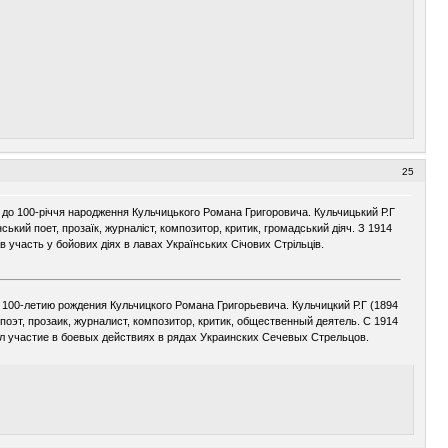
25
до 100-річчя народження Кульчицького Романа Григоровича. Кульчицький Р.Г
їнський поет, прозаїк, журналіст, композитор, критик, громадський діяч. З 1914
 участь у бойових діях в лавах Українських Січових Стрільців.
100-летию рождения Кульчицкого Романа Григорьевича. Кульчицкий Р.Г (1894
 поэт, прозаик, журналист, композитор, критик, общественный деятель. С 1914
л участие в боевых действиях в рядах Украинских Сечевых Стрельцов.