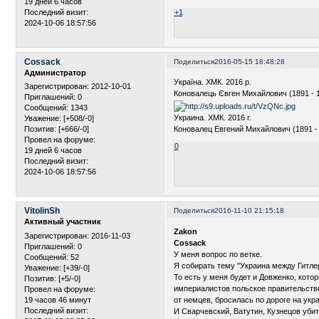
19 дней 6 часов
Последний визит:
+1
2024-10-06 18:57:56
Cossack
Поделиться
2016-05-15 18:48:28
Администратор
Україна. ХМК. 2016 р.
Зарегистрирован
: 2012-10-01
Коновалець Євген Михайлович (1891 - 1
Приглашений:
0
Сообщений:
1343
Украина. ХМК. 2016 г.
Уважение:
[+508/-0]
Коновалец Евгений Михайлович (1891 -
Позитив:
[+666/-0]
Провел на форуме:
0
19 дней 6 часов
Последний визит:
2024-10-06 18:57:56
VitolinSh
Поделиться
2016-11-10 21:15:18
Активный участник
Zakon
Зарегистрирован
: 2016-11-03
Cossack
Приглашений:
0
У меня вопрос по ветке.
Сообщений:
52
Я собирать тему "Украина между Гитлер
Уважение:
[+39/-0]
То есть у меня будет и Довженко, кот
Позитив:
[+5/-0]
империалистов польское правительство
Провел на форуме:
19 часов 46 минут
от немцев, бросилась по дороге на укр
Последний визит:
И Сварчевский, Ватутин, Кузнецов уби