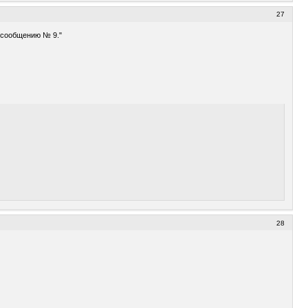
27
к сообщению № 9."
28