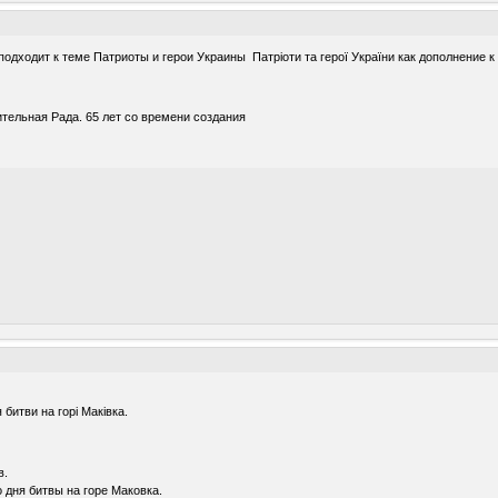
одходит к теме Патриоты и герои Украины Патріоти та герої України как дополнение 
тельная Рада. 65 лет со времени создания
битви на горі Маківка.
в.
 дня битвы на горе Маковка.