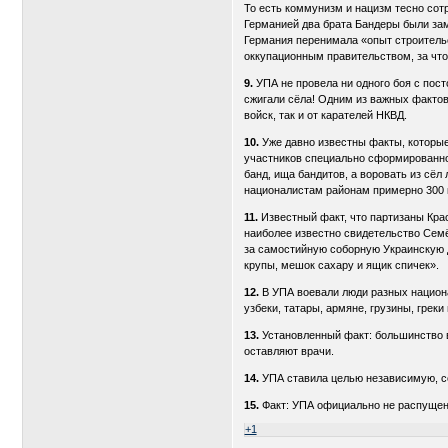
То есть коммунизм и нацизм тесно сот
Германией два брата Бандеры были зам
Германия перенимала «опыт строительс
оккупационным правительством, за что
9.
УПА не провела ни одного боя с пост
сжигали сёла! Одним из важных фактов
войск, так и от карателей НКВД.
10.
Уже давно известны факты, которые
участников специально сформированно
банд, ища бандитов, а воровать из сё
националистам районам примерно 300 к
11.
Известный факт, что партизаны Кра
наиболее известно свидетельство Семё
за самостийную соборную Украинскую 
крупы, мешок сахару и ящик спичек».
12.
В УПА воевали люди разных национа
узбеки, татары, армяне, грузины, греки и
13.
Установленный факт: большинство в
оставляют врачи.
14.
УПА ставила целью независимую, с
15.
Факт: УПА официально не распущен
+1