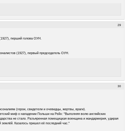
29
 (1927), перший голова ОУН.
ионалистов (1927), первый председатель ОУН.
30
соналиям (герои, свидетели и очевидцы, жертвы, враги).
ветский миф о нападении Польши на Рейх: "Выполняя волю английских
сударства не стало. Разъяренная помещицкая военщина и жандармерия, удирая
й землёй. Казалось пришел её последний час."