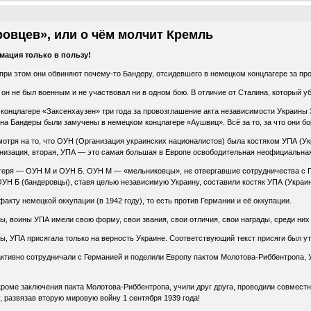
ровцев», или о чём молчит Кремль
мация только в пользу!
при этом они обвиняют почему-то Бандеру, отсидевшего в немецком концлагере за п
н не был военным и не участвовал ни в одном бою. В отличие от Сталина, который уб
онцлагере «Заксенхаузен» три года за провозглашение акта независимости Украины 30
на Бандеры были замучены в немецком концлагере «Аушвиц». Всё за то, за что они б
тря на то, что ОУН (Организация украинских националистов) была костяком УПА (Ук
анизация, вторая, УПА — это самая большая в Европе освободительная неофициальна
геря — ОУН М и ОУН Б. ОУН М — «мельниковцы», не отвергавшие сотрудничества с Г
УН Б (бандеровцы), ставя целью независимую Украину, составили костяк УПА (Украин
акту немецкой оккупации (в 1942 году), то есть против Германии и её оккупации.
 воины УПА имели свою форму, свои звания, свои отличия, свои награды, среди них
 УПА присягала только на верность Украине. Соответствующий текст присяги был утв
активно сотрудничали с Германией и поделили Европу пактом Молотова-Риббентропа, 
роме заключения пакта Молотова-Риббентропа, учили друг друга, проводили совмест
 развязав вторую мировую войну 1 сентября 1939 года!