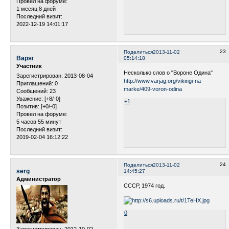
Провел на форуме:
1 месяц 8 дней
Последний визит:
2022-12-19 14:01:17
23
Поделиться
2013-11-02
Варяг
05:14:18
Участник
Несколько слов о "Вороне Одина"
Зарегистрирован
: 2013-08-04
http://www.varjag.org/vikingi-na-
Приглашений:
0
marke/409-voron-odina
Сообщений:
23
Уважение:
[+8/-0]
+1
Позитив:
[+0/-0]
Провел на форуме:
5 часов 55 минут
Последний визит:
2019-02-04 16:12:22
24
Поделиться
2013-11-02
serg
14:45:27
Администратор
СССР, 1974 год.
0