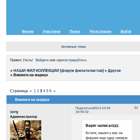
Форум
Участники
Поиск
Регистрация
Войти
Активные темы
Привет, Гость!
Войдите
или
зарегистрируйтесь
.
»
НАШИ ФИЛ КОЛЛЕКЦИИ [форум филателистов]
»
Другое
»
Викинги на марках
Страница:
«
1
2
3
4
5
6
»
Викинги на марках
21
Поделиться
2013-10-29
serg
18:59:32
Администратор
Варяг написал(а):
Кстати, нашел у вас на
форуме еще одну свежую