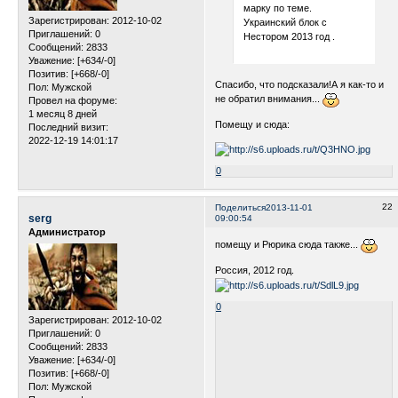
марку по теме.
Зарегистрирован
: 2012-10-02
Украинский блок с
Приглашений:
0
Нестором 2013 год .
Сообщений:
2833
Уважение:
[+634/-0]
Позитив:
[+668/-0]
Спасибо, что подсказали!А я как-то и
Пол:
Мужской
не обратил внимания...
Провел на форуме:
1 месяц 8 дней
Помещу и сюда:
Последний визит:
2022-12-19 14:01:17
0
22
Поделиться
2013-11-01
serg
09:00:54
Администратор
помещу и Рюрика сюда также...
Россия, 2012 год.
0
Зарегистрирован
: 2012-10-02
Приглашений:
0
Сообщений:
2833
Уважение:
[+634/-0]
Позитив:
[+668/-0]
Пол:
Мужской