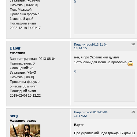
Уважение:
[+634/-0]
0
Позитив:
[+668/-0]
Пол:
Мужской
Провел на форуме:
1 месяц 8 дней
Последний визит:
2022-12-19 14:01:17
28
Поделиться
2013-11-04
Варяг
18:14:15
Участник
а-а, я про Украинский думал.
Зарегистрирован
: 2013-08-04
Эстонский для меня не проблема
Приглашений:
0
Сообщений:
23
0
Уважение:
[+8/-0]
Позитив:
[+0/-0]
Провел на форуме:
5 часов 55 минут
Последний визит:
2019-02-04 16:12:22
29
Поделиться
2013-11-04
serg
18:47:22
Администратор
Варяг
Про украинский надо граждан Украины