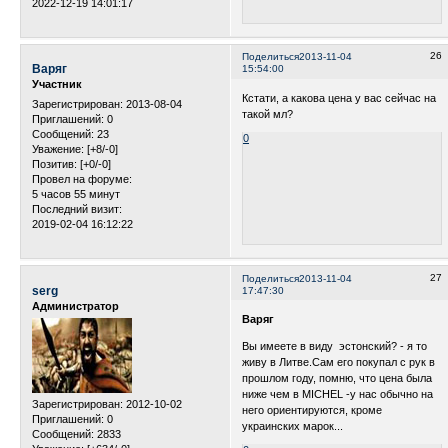
2022-12-19 14:01:17
26
Поделиться
2013-11-04
Варяг
15:54:00
Участник
Кстати, а какова цена у вас сейчас на
Зарегистрирован
: 2013-08-04
такой мл?
Приглашений:
0
Сообщений:
23
0
Уважение:
[+8/-0]
Позитив:
[+0/-0]
Провел на форуме:
5 часов 55 минут
Последний визит:
2019-02-04 16:12:22
27
Поделиться
2013-11-04
serg
17:47:30
Администратор
Варяг
Вы имеете в виду эстонский? - я то
живу в Литве.Сам его покупал с рук в
прошлом году, помню, что цена была
ниже чем в MICHEL -у нас обычно на
Зарегистрирован
: 2012-10-02
него ориентируются, кроме
Приглашений:
0
украинских марок...
Сообщений:
2833