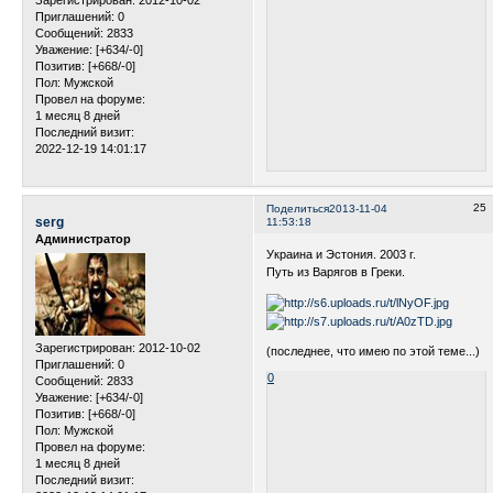
Зарегистрирован
: 2012-10-02
Приглашений:
0
Сообщений:
2833
Уважение:
[+634/-0]
Позитив:
[+668/-0]
Пол:
Мужской
Провел на форуме:
1 месяц 8 дней
Последний визит:
2022-12-19 14:01:17
25
Поделиться
2013-11-04
serg
11:53:18
Администратор
Украина и Эстония. 2003 г.
Путь из Варягов в Греки.
Зарегистрирован
: 2012-10-02
(последнее, что имею по этой теме...)
Приглашений:
0
0
Сообщений:
2833
Уважение:
[+634/-0]
Позитив:
[+668/-0]
Пол:
Мужской
Провел на форуме:
1 месяц 8 дней
Последний визит: