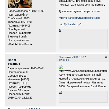
спрашивать...Его тоже ведь с рук
покупал , а за какую цену-не помню...
Зарегистрирован
: 2012-10-02
Для ориентации вот пара ссылок:
Приглашений:
0
http://ukrafil.com/ru/katalog/ukraina
Сообщений:
2833
Уважение:
[+634/-0]
http://philatelist.by/
Позитив:
[+668/-0]
Пол:
Мужской
0
Провел на форуме:
1 месяц 8 дней
Последний визит:
2022-12-19 14:01:17
30
Поделиться
2013-12-07
Варяг
12:00:01
Участник
Зарегистрирован
: 2013-08-04
Приглашений:
0
Хочу похвастаться самой ранней
Сообщений:
23
маркой с изображением викингов, Св.
Уважение:
[+8/-0]
Олав. Норвежский локал, Левангер
Позитив:
[+0/-0]
1888г. В серии 4 номинал 2,4,8,10 оре.
Провел на форуме:
5 часов 55 минут
+2
Последний визит:
2019-02-04 16:12:22