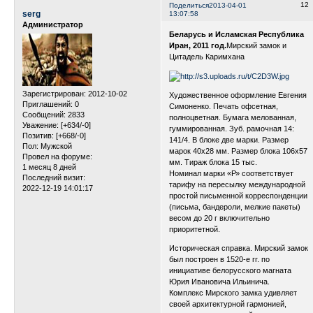
12
Поделиться
2013-04-01
serg
13:07:58
Администратор
Беларусь и Исламская Республика
Иран, 2011 год.
Мирский замок и
Цитадель Каримхана
Зарегистрирован
: 2012-10-02
Художественное оформление Евгения
Приглашений:
0
Симоненко. Печать офсетная,
Сообщений:
2833
полноцветная. Бумага мелованная,
Уважение:
[+634/-0]
гуммированная. Зуб. рамочная 14:
Позитив:
[+668/-0]
141/4. В блоке две марки. Размер
Пол:
Мужской
марок 40х28 мм. Размер блока 106х57
Провел на форуме:
мм. Тираж блока 15 тыс.
1 месяц 8 дней
Номинал марки «Р» соответствует
Последний визит:
тарифу на пересылку международной
2022-12-19 14:01:17
простой письменной корреспонденции
(письма, бандероли, мелкие пакеты)
весом до 20 г включительно
приоритетной.
Историческая справка. Мирский замок
был построен в 1520-е гг. по
инициативе белорусского магната
Юрия Ивановича Ильинича.
Комплекс Мирского замка удивляет
своей архитектурной гармонией,