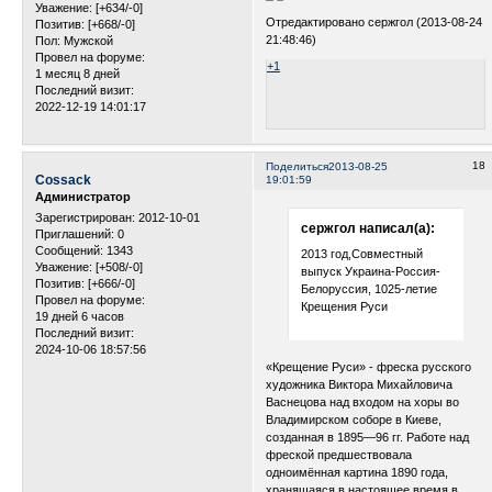
Уважение:
[+634/-0]
Отредактировано сержгол (2013-08-24
Позитив:
[+668/-0]
21:48:46)
Пол:
Мужской
Провел на форуме:
+1
1 месяц 8 дней
Последний визит:
2022-12-19 14:01:17
18
Поделиться
2013-08-25
Cossack
19:01:59
Администратор
Зарегистрирован
: 2012-10-01
сержгол написал(а):
Приглашений:
0
Сообщений:
1343
2013 год,Совместный
Уважение:
[+508/-0]
выпуск Украина-Россия-
Позитив:
[+666/-0]
Белоруссия, 1025-летие
Провел на форуме:
Крещения Руси
19 дней 6 часов
Последний визит:
2024-10-06 18:57:56
«Крещение Руси» - фреска русского
художника Виктора Михайловича
Васнецова над входом на хоры во
Владимирском соборе в Киеве,
созданная в 1895—96 гг. Работе над
фреской предшествовала
одноимённая картина 1890 года,
хранящаяся в настоящее время в