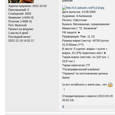
Шанхай.
Зарегистрирован
: 2012-10-02
Приглашений:
0
Дата выпуска: 14.08.2009
Сообщений:
2833
Художник: А.Калмыков
Уважение:
[+634/-0]
Печать: Офсетная
Позитив:
[+668/-0]
Бумага: Мелованная, гумированная
Пол:
Мужской
Микротекст: "О. Калмиков"
Провел на форуме:
УФ защита: ►
1 месяц 8 дней
Перфорация: Рам. 11 1/2
Последний визит:
2022-12-19 14:01:17
Размер марки (листа): 40*28 (купон
31,5*28)мм (?*?)
В листе: 5 сцепок: марка + купон +
марка, 15 (3*5) марочных мест ►
Тираж марок (листов): по 119 тыс. (
23,8 тыс.)
Тираж напечатан: ГП
"Полиграфический комбинат
"Украина" по изготовлению ценных
бумаг
(а вот китайского у меня увы...нет
)
Отредактировано сержгол (2013-03-29
20:02:19)
0