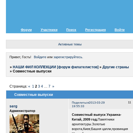
Форум
Участники
Поиск
Регистрация
Войти
Активные темы
Привет, Гость!
Войдите
или
зарегистрируйтесь
.
»
НАШИ ФИЛ КОЛЛЕКЦИИ [форум филателистов]
»
Другие страны
»
Совместные выпуски
Страница:
«
1
2
3
4
…
7
»
Совместные выпуски
11
Поделиться
2013-03-29
serg
19:55:33
Администратор
Совместный выпуск Украина-
Китай, 2009 год.
Памятники
архитектуры.Золотые
ворота,Киев;Башня цапли,провинция