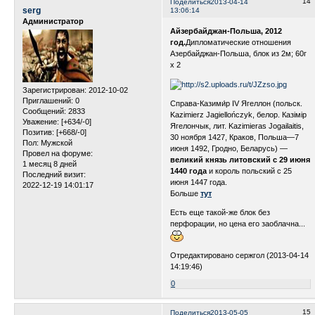
14
Поделиться
2013-04-14
serg
13:06:14
Администратор
Айзербайджан-Польша, 2012
год.
Дипломатические отношения
Азербайджан-Польша, блок из 2м; 60г
х 2
Зарегистрирован
: 2012-10-02
Приглашений:
0
Справа-Казими́р IV Ягеллон (польск.
Сообщений:
2833
Kazimierz Jagiellończyk, белор. Казімір
Уважение:
[+634/-0]
Ягелончык, лит. Kazimieras Jogailaitis,
Позитив:
[+668/-0]
30 ноября 1427, Краков, Польша—7
Пол:
Мужской
июня 1492, Гродно, Беларусь) —
Провел на форуме:
великий князь
литовский с 29 июня
1 месяц 8 дней
1440 года
и король польский с 25
Последний визит:
июня 1447 года.
2022-12-19 14:01:17
Больше
тут
Есть еще такой-же блок без
перфорации, но цена его заоблачна...
Отредактировано сержгол (2013-04-14
14:19:46)
0
15
Поделиться
2013-05-05