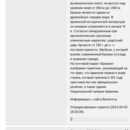
вулканическом плато, на высоте над
уровнем моря от 850 м до 1300 м.
Ереван является одним из
древнейших городов мира. В
армянской исторической литературе
он впервые упоминается в начале VI
в. Согласно обнаруженным при
археологических раскопках
клинописным надписям, урартский
царь Аргишти I в 782 г. до н. э.
построил крепость Эребуни, у которой
возник современный Ереван (отсюда
и название города).
На почтовой марке «Ереван»
изображен памятник, указывающий на
тот факт, что Армения первая в мире
страна, которая приняла в 301 году
христианство как официальную
религию, а также здание
Национальной галереи Армении.
Информация с сайта Белпочты.
Отредактировано сержгол (2013-04-03
18:25:00)
0