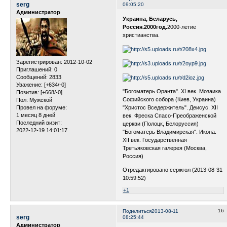
serg
09:05:20
Администратор
Украина, Беларусь,
Россия.2000год.
2000-летие
христианства.
Зарегистрирован
: 2012-10-02
Приглашений:
0
Сообщений:
2833
Уважение:
[+634/-0]
"Богоматерь Оранта". XI век. Мозаика
Позитив:
[+668/-0]
Софийского собора (Киев, Украина)
Пол:
Мужской
Провел на форуме:
"Христос Вседержитель". Деисус. XII
1 месяц 8 дней
век. Фреска Спасо-Преображенской
Последний визит:
церкви (Полоцк, Белоруссия)
2022-12-19 14:01:17
"Богоматерь Владимирская". Икона.
XII век. Государственная
Третьяковская галерея (Москва,
Россия)
Отредактировано сержгол (2013-08-31
10:59:52)
+1
16
Поделиться
2013-08-11
serg
08:25:44
Администратор