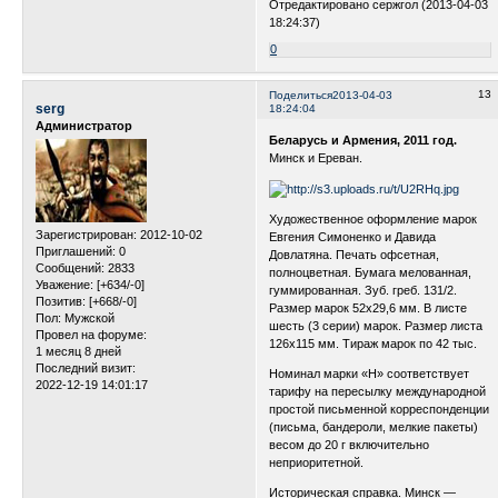
Отредактировано сержгол (2013-04-03
18:24:37)
0
13
Поделиться
2013-04-03
serg
18:24:04
Администратор
Беларусь и Армения, 2011 год.
Минск и Ереван.
Художественное оформление марок
Зарегистрирован
: 2012-10-02
Евгения Симоненко и Давида
Приглашений:
0
Довлатяна. Печать офсетная,
Сообщений:
2833
полноцветная. Бумага мелованная,
Уважение:
[+634/-0]
гуммированная. Зуб. греб. 131/2.
Позитив:
[+668/-0]
Размер марок 52х29,6 мм. В листе
Пол:
Мужской
шесть (3 серии) марок. Размер листа
Провел на форуме:
126х115 мм. Тираж марок по 42 тыс.
1 месяц 8 дней
Последний визит:
Номинал марки «Н» соответствует
2022-12-19 14:01:17
тарифу на пересылку международной
простой письменной корреспонденции
(письма, бандероли, мелкие пакеты)
весом до 20 г включительно
неприоритетной.
Историческая справка. Минск —