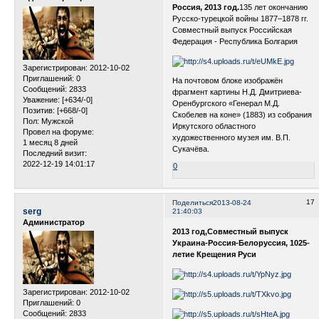
Россия, 2013 год.
135 лет окончанию
Русско-турецкой войны 1877–1878 гг.
Cовместный выпуск Российская
Федерация - Республика Болгария
Зарегистрирован
: 2012-10-02
Приглашений:
0
На почтовом блоке изображён
Сообщений:
2833
фрагмент картины Н.Д. Дмитриева-
Уважение:
[+634/-0]
Оренбургского «Генерал М.Д.
Позитив:
[+668/-0]
Скобелев на коне» (1883) из собрания
Пол:
Мужской
Иркутского областного
Провел на форуме:
художественного музея им. В.П.
1 месяц 8 дней
Сукачёва.
Последний визит:
2022-12-19 14:01:17
0
17
Поделиться
2013-08-24
serg
21:40:03
Администратор
2013 год,Совместный выпуск
Украина-Россия-Белоруссия, 1025-
летие Крещения Руси
Зарегистрирован
: 2012-10-02
Приглашений:
0
Сообщений:
2833