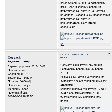
богослужебных книг на славянский
язык. Братья канонизированы и
почитаются как святые на Востоке и
на Западе. В славянском православии
почитаются как святые
равноапостольные учители
словенские.
+1
20
Поделиться
2013-09-12
Cossack
08:42:07
Администратор
Совместный выпуск Германии и
Зарегистрирован
: 2012-10-01
Республики Кореи (Южной Кореи).
Приглашений:
0
2013 г.
Сообщений:
1343
Выпуск к 130-летию установления
Уважение:
[+508/-0]
дипломатических отношений между
Позитив:
[+666/-0]
странами.
Провел на форуме:
19 дней 6 часов
Корейский вариант выпуска - малый
Последний визит:
лист с обеими марками (20) и
2024-10-06 18:57:56
художественным оформлением
полей.