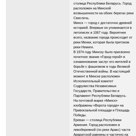
столица Республики Беларусь. Город
расположен на Минской
возвышенности на обоих берегах реки
Свислочь.
Минск — город с достаточно древней
историей. Впервые он упоминается в
летописях в 1067 году. Вероятнее
всего, название города происходит от
реки Менки, которая была притоком
реки Немиги.
В 1974 году Минску было присвоено
почетное звание «Город-герой» в
ознаменование заслуг его жителей в
борьбе с фашизмом в годы Великой
Отечественной войны. В настоящий
момент в Минске расположен
Исполнительный комитет
Содружества Независимых
Государств, Правительство и
Парламент Республики Беларусь.
На почтовой марке «Минск»
изображены «Ворота города» на
Привокзальной площади и Площадь
Победы.
Ереван — столица Республики
Армения. Город расположен в
левобережной (по реке Аракс) части
Араратской равнины и частично на