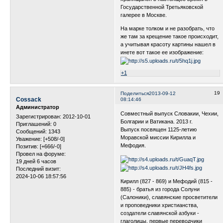
Государственной Третьяковской
галерее в Москве.
На марке толком и не разобрать, что
же там за крещение такое происходит,
а учитывая красоту картины нашел в
инете вот такое ее изображение:
+1
19
Поделиться
2013-09-12
Cossack
08:14:46
Администратор
Совместный выпуск Словакии, Чехии,
Зарегистрирован
: 2012-10-01
Болгарии и Ватикана. 2013 г.
Приглашений:
0
Выпуск посвящен 1125-летию
Сообщений:
1343
Моравской миссии Кирилла и
Уважение:
[+508/-0]
Мефодия.
Позитив:
[+666/-0]
Провел на форуме:
19 дней 6 часов
Последний визит:
2024-10-06 18:57:56
Кирилл (827 - 869) и Мефодий (815 -
885) - братья из города Солуни
(Салоники), славянские просветители
и проповедники христианства,
создатели славянской азбуки -
глаголицы, первые переводчики