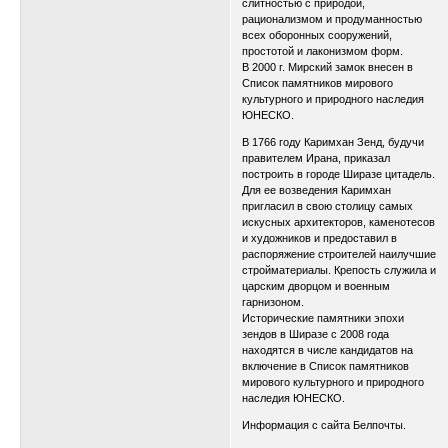
слитностью с природой,
рационализмом и продуманностью
всех оборонных сооружений,
простотой и лаконизмом форм.
В 2000 г. Мирский замок внесен в
Список памятников мирового
культурного и природного наследия
ЮНЕСКО.
В 1766 году Каримхан Зенд, будучи
правителем Ирана, приказал
построить в городе Ширазе цитадель.
Для ее возведения Каримхан
пригласил в свою столицу самых
искусных архитекторов, каменотесов
и художников и предоставил в
распоряжение строителей наилучшие
стройматериалы. Крепость служила и
царским дворцом и военным
гарнизоном.
Исторические памятники эпохи
зендов в Ширазе с 2008 года
находятся в числе кандидатов на
включение в Список памятников
мирового культурного и природного
наследия ЮНЕСКО.
Информация с сайта Белпочты.