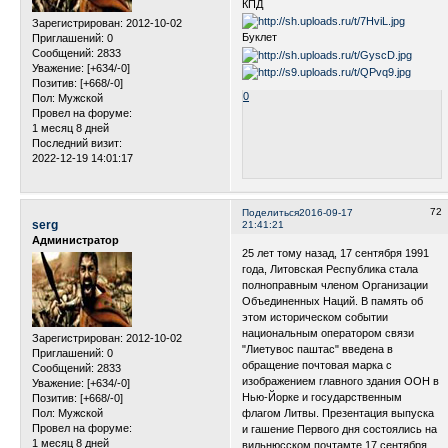
КПД
Зарегистрирован
: 2012-10-02
Буклет
Приглашений:
0
Сообщений:
2833
Уважение:
[+634/-0]
Позитив:
[+668/-0]
0
Пол:
Мужской
Провел на форуме:
1 месяц 8 дней
Последний визит:
2022-12-19 14:01:17
72
Поделиться
2016-09-17
serg
21:41:21
Администратор
25 лет тому назад, 17 сентября 1991
года, Литовская Республика стала
полноправным членом Организации
Объединенных Наций. В память об
этом историческом событии
национальным оператором связи
Зарегистрирован
: 2012-10-02
"Лиетувос паштас" введена в
Приглашений:
0
обращение почтовая марка с
Сообщений:
2833
изображением главного здания ООН в
Уважение:
[+634/-0]
Нью-Йорке и государственным
Позитив:
[+668/-0]
Пол:
Мужской
флагом Литвы. Презентация выпуска
Провел на форуме:
и гашение Первого дня состоялись на
1 месяц 8 дней
вильнюсском почтамте 17 сентября