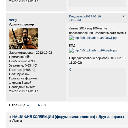
2022-12-19 14:01:17
75
Поделиться
2017-02-16
serg
11:19:33
Администратор
Литва, 2017 год.100-летие
восстановления независимости Литвы
КПД
Зарегистрирован
: 2012-10-02
Приглашений:
0
Отредактировано сержгол (2017-02-16
Сообщений:
2833
11:20:02)
Уважение:
[+634/-0]
0
Позитив:
[+668/-0]
Пол:
Мужской
Провел на форуме:
1 месяц 8 дней
Последний визит:
2022-12-19 14:01:17
Страница:
«
1
…
6
7
8
»
НАШИ ФИЛ КОЛЛЕКЦИИ [форум филателистов]
»
Другие страны
»
Литва