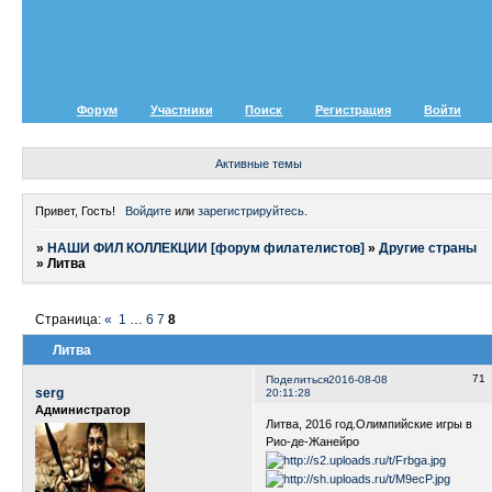
Форум
Участники
Поиск
Регистрация
Войти
Активные темы
Привет, Гость!
Войдите
или
зарегистрируйтесь
.
»
НАШИ ФИЛ КОЛЛЕКЦИИ [форум филателистов]
»
Другие страны
»
Литва
Страница:
«
1
…
6
7
8
Литва
71
Поделиться
2016-08-08
serg
20:11:28
Администратор
Литва, 2016 год.Олимпийские игры в
Рио-де-Жанейро