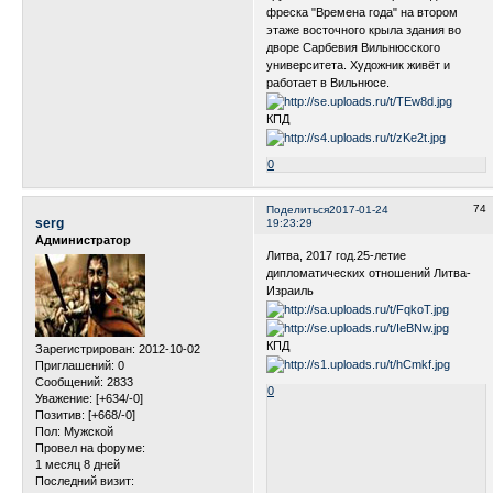
фреска "Времена года" на втором
этаже восточного крыла здания во
дворе Сарбевия Вильнюсского
университета. Художник живёт и
работает в Вильнюсе.
КПД
0
74
Поделиться
2017-01-24
serg
19:23:29
Администратор
Литва, 2017 год.25-летие
дипломатических отношений Литва-
Израиль
КПД
Зарегистрирован
: 2012-10-02
Приглашений:
0
Сообщений:
2833
0
Уважение:
[+634/-0]
Позитив:
[+668/-0]
Пол:
Мужской
Провел на форуме:
1 месяц 8 дней
Последний визит: