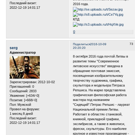
Последний визит:
2016 года.
2022-12-19 14:01:17
КПД
0
73
Поделиться
2016-10-09
serg
20:20:20
Администратор
8 октября 2016 года почтой Литвы в
развитие темы "Современное
литовское искусство" введена в
обращение почтовая эмиссия,
посвященная изобразительному
творчеству художника, графика,
Зарегистрирован
: 2012-10-02
скульптора и модельера Пятраса
Приглашений:
0
Репшиса. На марке представлена
Сообщений:
2833
графическая философская работа
Уважение:
[+634/-0]
мастера под названием
Позитив:
[+668/-0]
Пол:
Мужской
"Сидящий".Пятрас Репшис - лауреат
Провел на форуме:
Национальной премии Литвы.
1 месяц 8 дней
Работает в областях станковой,
Последний визит:
книжной, прикладной графики,
2022-12-19 14:01:17
экслибрисов, а также в живописи,
фрески, скульптуры. Его наиболее
крупное и известное произведение -