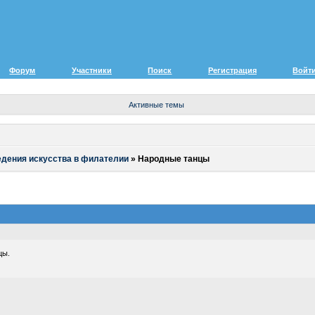
Форум
Участники
Поиск
Регистрация
Войт
Активные темы
едения искусства в филателии
»
Народные танцы
цы.