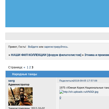
Привет, Гость!
Войдите
или
зарегистрируйтесь
.
»
НАШИ ФИЛ КОЛЛЕКЦИИ [форум филателистов]
»
Этника и произв
Страница:
«
1
2
3
Народные танцы
serg
Поделиться
2018-09-05 17:57:06
Администратор
1975 г.Южная Корея.Национальные тан
0
Зарегистрирован
: 2012-10-02