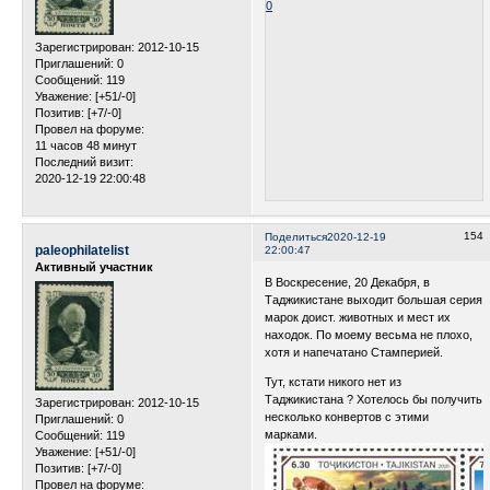
0
Зарегистрирован
: 2012-10-15
Приглашений:
0
Сообщений:
119
Уважение:
[+51/-0]
Позитив:
[+7/-0]
Провел на форуме:
11 часов 48 минут
Последний визит:
2020-12-19 22:00:48
154
Поделиться
2020-12-19
paleophilatelist
22:00:47
Активный участник
В Воскресение, 20 Декабря, в
Таджикистане выходит большая серия
марок доист. животных и мест их
находок. По моему весьма не плохо,
хотя и напечатано Стамперией.
Тут, кстати никого нет из
Таджикистана ? Хотелось бы получить
Зарегистрирован
: 2012-10-15
несколько конвертов с этими
Приглашений:
0
марками.
Сообщений:
119
Уважение:
[+51/-0]
Позитив:
[+7/-0]
Провел на форуме: