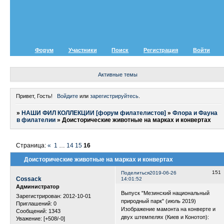
Форум
Участники
Поиск
Регистрация
Войти
Активные темы
Привет, Гость!
Войдите
или
зарегистрируйтесь
.
»
НАШИ ФИЛ КОЛЛЕКЦИИ [форум филателистов]
»
Флора и Фауна
в филателии
»
Доисторические животные на марках и конвертах
Страница:
«
1
…
14
15
16
Доисторические животные на марках и конвертах
151
Поделиться
2019-06-26
Cossack
14:01:52
Администратор
Выпуск "Мезинский национальный
Зарегистрирован
: 2012-10-01
природный парк" (июль 2019)
Приглашений:
0
Изображение мамонта на конверте и
Сообщений:
1343
двух штемпелях (Киев и Конотоп):
Уважение:
[+508/-0]