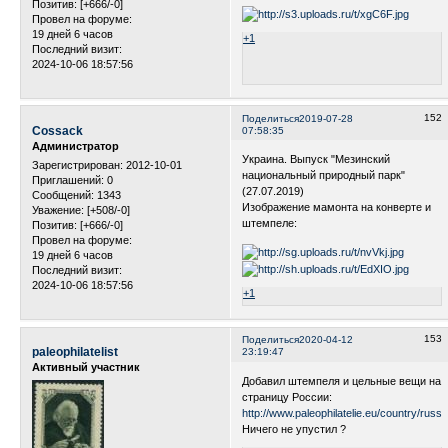
Позитив:
[+666/-0]
Провел на форуме:
19 дней 6 часов
+1
Последний визит:
2024-10-06 18:57:56
152
Поделиться
2019-07-28
Cossack
07:58:35
Администратор
Украина. Выпуск "Мезинский
Зарегистрирован
: 2012-10-01
национальный природный парк"
Приглашений:
0
(27.07.2019)
Сообщений:
1343
Изображение мамонта на конверте и
Уважение:
[+508/-0]
штемпеле:
Позитив:
[+666/-0]
Провел на форуме:
19 дней 6 часов
Последний визит:
2024-10-06 18:57:56
+1
153
Поделиться
2020-04-12
paleophilatelist
23:19:47
Активный участник
Добавил штемпеля и цельные вещи на
страницу России:
http://www.paleophilatelie.eu/country/russi
Ничего не упустил ?