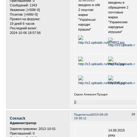
Приглашений:
0
введены в
введено в обіг
Сообщений:
1343
обращение 2
Уважение:
[+508/-0]
2 поштові
почтовые
Позитив:
[+666/-0]
марки
марки
Провел на форуме:
"Українські
"Украинские
19 дней 6 часов
народні
народные
Последний визит:
іграшки"
игрушки"
2024-10-06 18:57:56
Скани Алексея Пузыря
0
26
Поделиться
2015-08-26
Cossack
18:36:11
Администратор
Зарегистрирован
: 2012-10-01
14.08.2015
Приглашений:
0
року