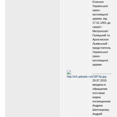
Єпископ
Української
греко-
католицької
церкви, від
17.01.1901 до
смерті -
Митрополит
Галицький та
Архієпископ
Львівський -
предстоятель
Української
греко-
католицької
церкви.
.
.
29.07.2015
введена в
обращение
почтовая
марка
посвященная
Андрею
Шептицкому.
Андрей