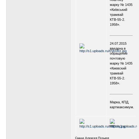
марку № 1435
«Київський
трамвай
КТВ-55-2.
1958».
.
.
24.07.2015
введена в
обращение
почтовую
марку № 1435
«Киевский
трамвай
КТВ-55-2.
1958».
.
.
Марка, КПД,
картмаксимум.
Скани Алексея Пузыря