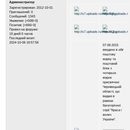
Администратор
Зарегистрирован
: 2012-10-01
Приглашений:
0
Сообщений:
1343
Уважение:
[+508/-0]
Позитив:
[+666/-0]
Провел на форуме:
19 дней 6 часов
Последний визит:
2024-10-06 18:57:56
07.08.2015
введено в обіг
поштову
марку та
поштовий
блок з
чотирьох
марок
присвячені
Чернівецькій
області, що
видані в
рамках
багаторічної
серії "Краса і
велич
України".
.