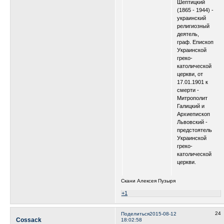
Шептицкий
(1865 - 1944) -
украинский
религиозный
деятель,
граф. Епископ
Украинской
греко-
католической
церкви, от
17.01.1901 к
смерти -
Митрополит
Галицкий и
Архиепископ
Львовский -
предстоятель
Украинской
греко-
католической
церкви.
Скани Алексея Пузыря
+1
24
Поделиться
2015-08-12
Cossack
18:02:58