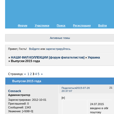
Форум
Участники
Поиск
Регистрация
Войти
Активные темы
Привет, Гость!
Войдите
или
зарегистрируйтесь
.
»
НАШИ ФИЛ КОЛЛЕКЦИИ [форум филателистов]
»
Украина
»
Выпуски 2015 года
Страница:
«
1
2
3
4
5
»
Выпуски 2015 года
21
Поделиться
2015-07-26
Cossack
20:37:07
Администратор
[tr]
Зарегистрирован
: 2012-10-01
Приглашений:
0
24.07.2015
Сообщений:
1343
введено в обіг
Уважение:
[+508/-0]
поштову