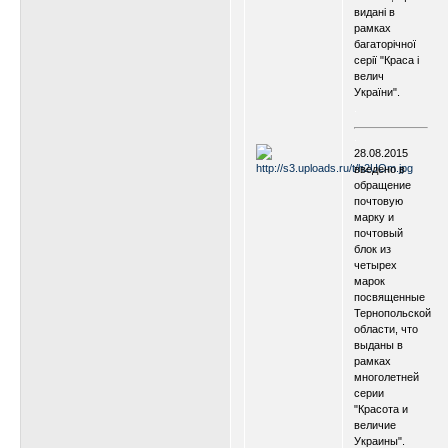
видані в
рамках
багаторічної
серії "Краса і
велич
України".
.
.
28.08.2015
введено в
обращение
почтовую
марку и
почтовый
блок из
четырех
марок
посвященные
Тернопольской
области, что
выданы в
рамках
многолетней
серии
"Красота и
величие
Украины".