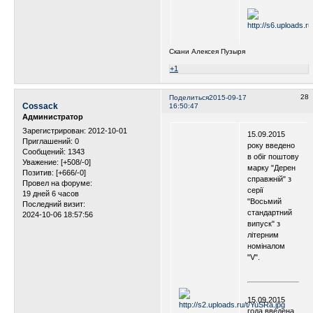
Скани Алексея Пузыря
+1
28
Поделиться
2015-09-17
Cossack
16:50:47
Администратор
Зарегистрирован
: 2012-10-01
15.09.2015
Приглашений:
0
року введено
Сообщений:
1343
в обіг поштову
Уважение:
[+508/-0]
марку "Дерен
Позитив:
[+666/-0]
справжній" з
Провел на форуме:
серії
19 дней 6 часов
"Восьмий
Последний визит:
стандартний
2024-10-06 18:57:56
випуск" з
літерним
номіналом
"V".
.
.
15.09.2015
года введена