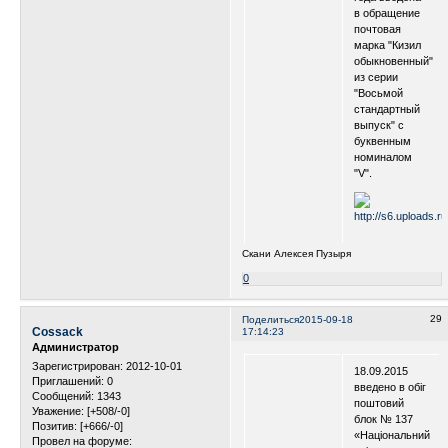
в обращение
почтовая
марка "Кизил
обыкновенный"
из серии
"Восьмой
стандартный
выпуск" с
буквенным
номиналом
"V".
Скани Алексея Пузыря
0
29
Поделиться
2015-09-18
Cossack
17:14:23
Администратор
Зарегистрирован
: 2012-10-01
18.09.2015
Приглашений:
0
введено в обіг
Сообщений:
1343
поштовий
Уважение:
[+508/-0]
блок № 137
Позитив:
[+666/-0]
«Національний
Провел на форуме: