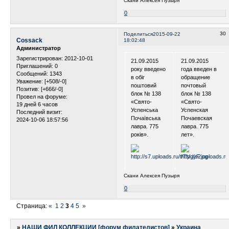
Скани Алексея Пузыря
0
30
Поделиться
2015-09-22
Cossack
18:02:48
Администратор
Зарегистрирован
: 2012-10-01
21.09.2015
21.09.2015
Приглашений:
0
року введено
года введен в
Сообщений:
1343
в обіг
обращение
Уважение:
[+508/-0]
поштовий
почтовый
Позитив:
[+666/-0]
блок № 138
блок № 138
Провел на форуме:
«Свято-
«Свято-
19 дней 6 часов
Успенська
Успенская
Последний визит:
Почаївська
Почаевская
2024-10-06 18:57:56
лавра. 775
лавра. 775
років».
лет».
Скани Алексея Пузыря
0
Страница:
«
1
2
3
4
5
»
»
НАШИ ФИЛ КОЛЛЕКЦИИ [форум филателистов]
»
Украина