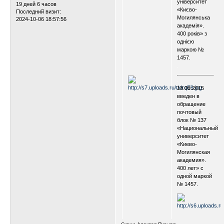
університет
19 дней 6 часов
«Києво-
Последний визит:
Могилянська
2024-10-06 18:57:56
академія».
400 років» з
однією
маркою №
1457.
.
.
18.09.2015
введен в
обращение
почтовый
блок № 137
«Национальный
университет
«Киево-
Могилянская
академия».
400 лет» с
одной маркой
№ 1457.