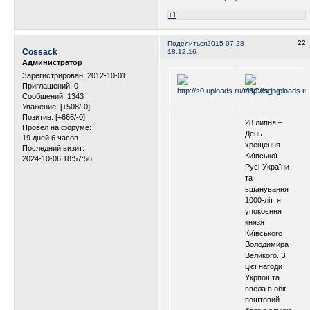
+1
22
Поделиться
2015-07-28
Cossack
18:12:16
Администратор
Зарегистрирован
: 2012-10-01
Приглашений:
0
Сообщений:
1343
Уважение:
[+508/-0]
Позитив:
[+666/-0]
28 липня –
Провел на форуме:
День
19 дней 6 часов
хрещення
Последний визит:
Київської
2024-10-06 18:57:56
Русі-України
та
вшанування
1000-ліття
упокоєння
князя
Київського
Володимира
Великого. З
цієї нагоди
Укрпошта
ввела в обіг
поштовий