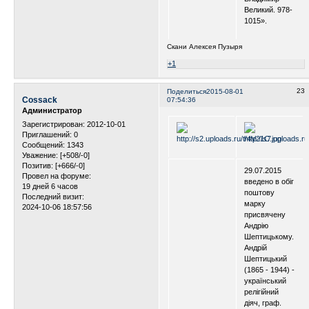
Великий. 978-
1015».
Скани Алексея Пузыря
+1
23
Поделиться
2015-08-01
Cossack
07:54:36
Администратор
Зарегистрирован
: 2012-10-01
Приглашений:
0
Сообщений:
1343
Уважение:
[+508/-0]
Позитив:
[+666/-0]
29.07.2015
Провел на форуме:
введено в обіг
19 дней 6 часов
поштову
Последний визит:
марку
2024-10-06 18:57:56
присвячену
Андрію
Шептицькому.
Андрій
Шептицький
(1865 - 1944) -
український
релігійний
діяч, граф.