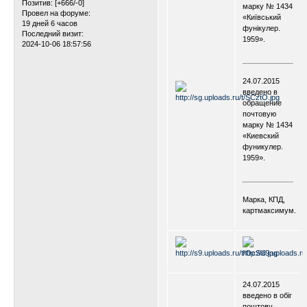
Позитив:
[+666/-0]
марку № 1434
Провел на форуме:
«Київський
19 дней 6 часов
фунікулер.
Последний визит:
1959».
2024-10-06 18:57:56
.
.
24.07.2015
введено в
обращение
почтовую
марку № 1434
«Киевский
фуникулер.
1959».
.
.
Марка, КПД,
картмаксимум.
24.07.2015
введено в обіг
поштову