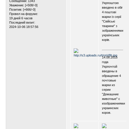
Сообщений:
1343
Укрпоштою
Уважение:
[+508/-0]
введено в обіг
Позитив:
[+666/-0]
4 поштові
Провел на форуме:
марки із серії
19 дней 6 часов
"Свійські
Последний визит:
тварини" з
2024-10-06 18:57:56
зображеннями
українських
корів.
.
.
14.08.2015
года
Укрпочтой
введены в
обращение 4
почтовые
марки из
серии
"Домашние
животные" с
изображениями
украинских
коров.