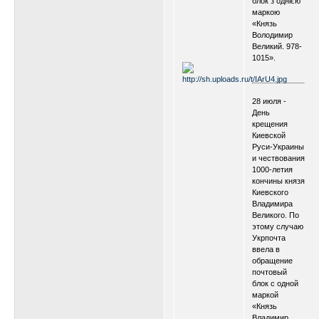
блок з однією
маркою
«Князь
Володимир
Великий. 978-
1015».
.
.
28 июля -
День
крещения
Киевской
Руси-Украины
и чествования
1000-летия
кончины князя
Киевского
Владимира
Великого. По
этому случаю
Укрпочта
ввела в
обращение
почтовый
блок с одной
маркой
«Князь
Владимир