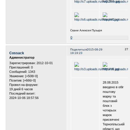
Скани Алексея Пузыря
0
27
Поделиться
2015-08-29
Cossack
19:19:23
Администратор
Зарегистрирован
: 2012-10-01
Приглашений:
0
Сообщений:
1343
Уважение:
[+508/-0]
Позитив:
[+666/-0]
28.08.2015
Провел на форуме:
введено в обіг
19 дней 6 часов
поштову
Последний визит:
марку та
2024-10-06 18:57:56
поштовий
блок з
чотирьох
марок
присвячені
Тернопільській
області, що