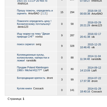
1921-23, СССР 20-40х го
07:59:27
RNRIGA
RNRIGA
Прошу помочь, определить и
2016-04-15
15
294
оценить
ArturBAO
[
1
2
]
00:00:38
ArturBAO
Помогите определить цену !
2016-03-29
Космическому почтальону!
0
58
20:21:29
denis123
denis123
Ищу марки на тему "Дикая
2016-02-17
9
287
природа СНГ"
vovka
20:41:38
vik
поиск сержгол
serg
2015-12-25
9
328
10:46:45
vik
Коллекционные куклы,
2014-11-04
колокольчики, наперстки и
0
88
11:34:48
raredolls
ложки!
raredolls
Продам Poland Kleinbogen
2014-09-12
0
80
1960 г Michel #1177**
LiaR
14:13:09
LiaR
Богородицкая крепость
dront
2014-07-22
3
99
17:37:38
dront
Куплю книги
Cossack
2014-01-29
0
141
18:40:16
Cossack
Страница:
1