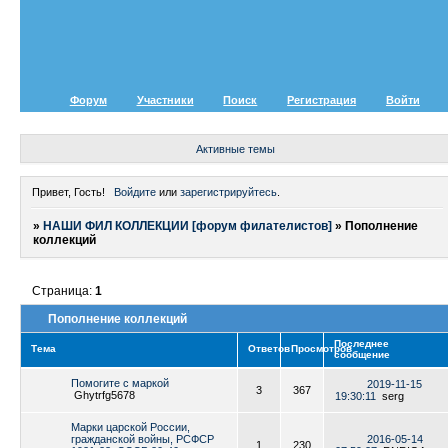
Форум
Участники
Поиск
Регистрация
Войти
Активные темы
Привет, Гость!
Войдите
или
зарегистрируйтесь
.
»
НАШИ ФИЛ КОЛЛЕКЦИИ [форум филателистов]
»
Пополнение
коллекций
Страница:
1
Пополнение коллекций
Последнее
Тема
Ответов
Просмотров
сообщение
Помогите с маркой
2019-11-15
3
367
Ghytrfg5678
19:30:11
serg
Марки царской России,
гражданской войны, РСФСР
2016-05-14
1
230